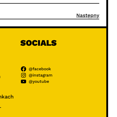
Następny
SOCIALS
@facebook
@instagram
ń
@youtube
unkach
–
e