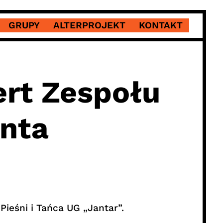
GRUPY
ALTERPROJEKT
KONTAKT
ert Zespołu
unta
ieśni i Tańca UG „Jantar”.