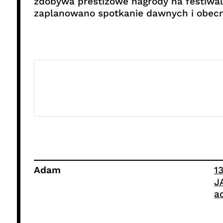
zdobywa prestiżowe nagrody na festiwal
zaplanowano spotkanie dawnych i obecn
Adam
1
J
a