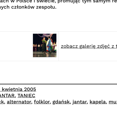
ach w Polsce i świecie, promując tym samym re
ych członków zespołu.
zobacz galerię zdjęć z
3 kwietnia 2005
ANTAR
, 
TANIEC
ck
, 
alternator
, 
folklor
, 
gdańsk
, 
jantar
, 
kapela
, 
mu