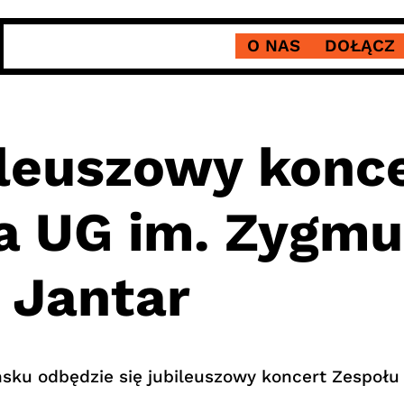
O NAS
DOŁĄCZ
ileuszowy konc
ca UG im. Zygm
 Jantar
ku odbędzie się jubileuszowy koncert Zespołu P