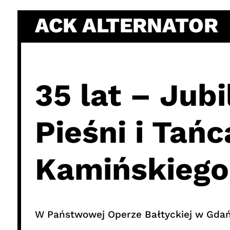
Skip
ACK ALTERNATOR
to
content
35 lat – Jub
Pieśni i Tań
Kamińskiego
W Państwowej Operze Bałtyckiej w Gdańs