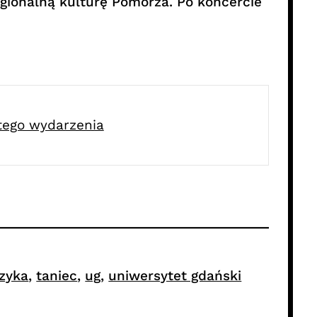
gionalną kulturę Pomorza. Po koncercie
 tego wydarzenia
zyka
, 
taniec
, 
ug
, 
uniwersytet gdański