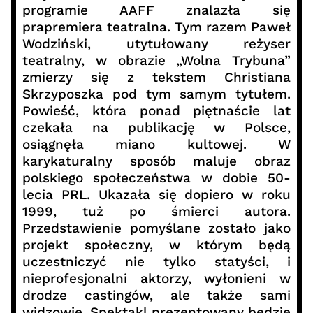
programie AAFF znalazła się
prapremiera teatralna. Tym razem Paweł
Wodziński, utytułowany reżyser
teatralny, w obrazie „Wolna Trybuna”
zmierzy się z tekstem Christiana
Skrzyposzka pod tym samym tytułem.
Powieść, która ponad piętnaście lat
czekała na publikację w Polsce,
osiągnęła miano kultowej. W
karykaturalny sposób maluje obraz
polskiego społeczeństwa w dobie 50-
lecia PRL. Ukazała się dopiero w roku
1999, tuż po śmierci autora.
Przedstawienie pomyślane zostało jako
projekt społeczny, w którym będą
uczestniczyć nie tylko statyści, i
nieprofesjonalni aktorzy, wyłonieni w
drodze castingów, ale także sami
widzowie. Spektakl prezentowany będzie