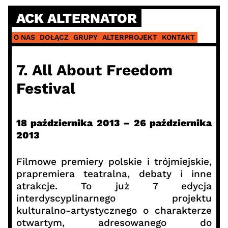
Skip
ACK ALTERNATOR
to
content
O NAS
DOŁĄCZ
GRUPY
ALTERPROJEKT
KONTAKT
7. All About Freedom
Festival
18 października 2013 – 26 października
2013
Filmowe premiery polskie i trójmiejskie,
prapremiera teatralna, debaty i inne
atrakcje. To już 7 edycja
interdyscyplinarnego projektu
kulturalno-artystycznego o charakterze
otwartym, adresowanego do