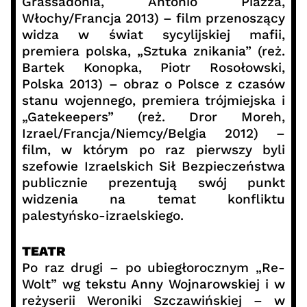
Grassadonia, Antonio Piazza,
Włochy/Francja 2013) – film przenoszący
widza w świat sycylijskiej mafii,
premiera polska, „Sztuka znikania” (reż.
Bartek Konopka, Piotr Rosołowski,
Polska 2013) – obraz o Polsce z czasów
stanu wojennego, premiera trójmiejska i
„Gatekeepers” (reż. Dror Moreh,
Izrael/Francja/Niemcy/Belgia 2012) –
film, w którym po raz pierwszy byli
szefowie Izraelskich Sił Bezpieczeństwa
publicznie prezentują swój punkt
widzenia na temat konfliktu
palestyńsko-izraelskiego.
TEATR
Po raz drugi – po ubiegłorocznym „Re-
Wolt” wg tekstu Anny Wojnarowskiej i w
reżyserii Weroniki Szczawińskiej – w