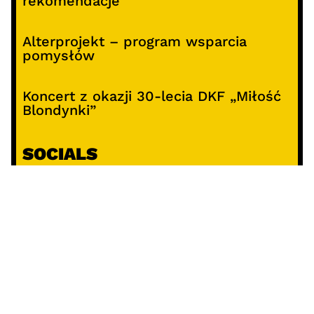
rekomendacje
Alterprojekt – program wsparcia
pomysłów
Koncert z okazji 30-lecia DKF „Miłość
Blondynki”
SOCIALS
@facebook
@instagram
@youtube