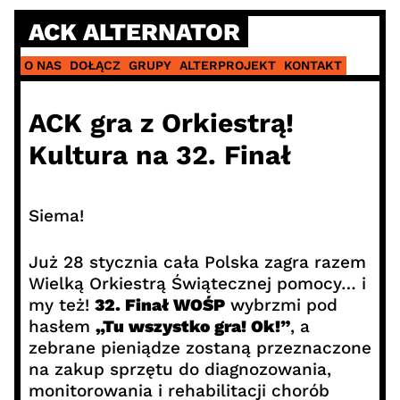
Skip
ACK ALTERNATOR
to
content
O NAS
DOŁĄCZ
GRUPY
ALTERPROJEKT
KONTAKT
ACK gra z Orkiestrą!
Kultura na 32. Finał
Siema!
Już 28 stycznia cała Polska zagra razem
Wielką Orkiestrą Świątecznej pomocy… i
my też!
32. Finał WOŚP
wybrzmi pod
hasłem
„Tu wszystko gra! Ok!”
, a
zebrane pieniądze zostaną przeznaczone
na zakup sprzętu do diagnozowania,
monitorowania i rehabilitacji chorób