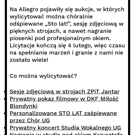
Na Allegro pojawiły się aukcje, w których
wylicytować można chóralnie
odśpiewane „Sto lat!”, sesję zdjęciową w
pięknych strojach, a nawet nagranie
piosenki pod profesjonalnym okiem.
Licytacje kończą się 4 lutego, więc czasu
na spełnianie marzeń i granie z nami nie
zostało wiele!
Co można wylicytować?
Sesję zdjęciową w strojach ZPiT Jantar
Prywatny pokaz filmowy w DKF Miłość
Blondynki
Personalizowane STO LAT zaśpiewane
przez Chór UG
Prywatny koncert Studia Wokalnego UG
Nagranie w studio pod okiem Krzysztofa