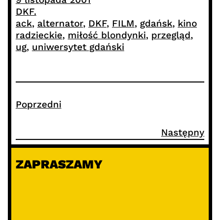
DKF.
ack
, 
alternator
, 
DKF
, 
FILM
, 
gdańsk
, 
kino
radzieckie
, 
miłość blondynki
, 
przegląd
, 
ug
, 
uniwersytet gdański
Poprzedni
Następny
ZAPRASZAMY