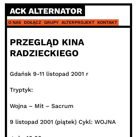
Skip
ACK ALTERNATOR
to
content
O NAS
DOŁĄCZ
GRUPY
ALTERPROJEKT
KONTAKT
PRZEGLĄD KINA
RADZIECKIEGO
Gdańsk 9-11 listopad 2001 r
Tryptyk:
Wojna – Mit – Sacrum
9 listopad 2001 (piątek) Cykl: WOJNA