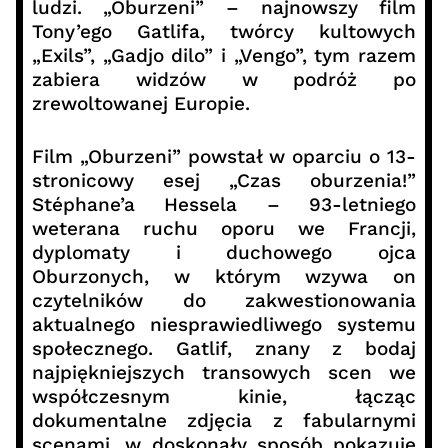
ludzi. „Oburzeni” – najnowszy film
Tony’ego Gatlifa, twórcy kultowych
„Exils”, „Gadjo dilo” i „Vengo”, tym razem
zabiera widzów w podróż po
zrewoltowanej Europie.
Film „Oburzeni” powstał w oparciu o 13-
stronicowy esej „Czas oburzenia!”
Stéphane’a Hessela – 93-letniego
weterana ruchu oporu we Francji,
dyplomaty i duchowego ojca
Oburzonych, w którym wzywa on
czytelników do zakwestionowania
aktualnego niesprawiedliwego systemu
społecznego. Gatlif, znany z bodaj
najpiękniejszych transowych scen we
współczesnym kinie, łącząc
dokumentalne zdjęcia z fabularnymi
scenami, w doskonały sposób pokazuje