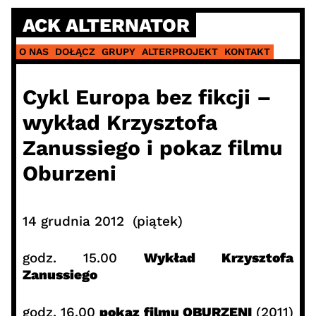
Skip
ACK ALTERNATOR
to
content
O NAS
DOŁĄCZ
GRUPY
ALTERPROJEKT
KONTAKT
Cykl Europa bez fikcji –
wykład Krzysztofa
Zanussiego i pokaz filmu
Oburzeni
14 grudnia 2012 (piątek)
godz. 15.00
Wykład Krzysztofa
Zanussiego
godz. 16.00
pokaz filmu OBURZENI
(2011)