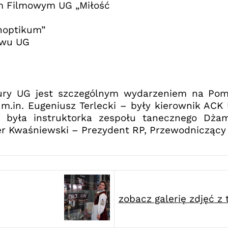
m Filmowym UG „Miłość
noptikum”
ywu UG
ury UG jest szczególnym wydarzeniem na Pom
.in. Eugeniusz Terlecki – były kierownik ACK U
 – była instruktorka zespołu tanecznego Dż
r Kwaśniewski – Prezydent RP, Przewodniczący
zobacz galerię zdjęć z