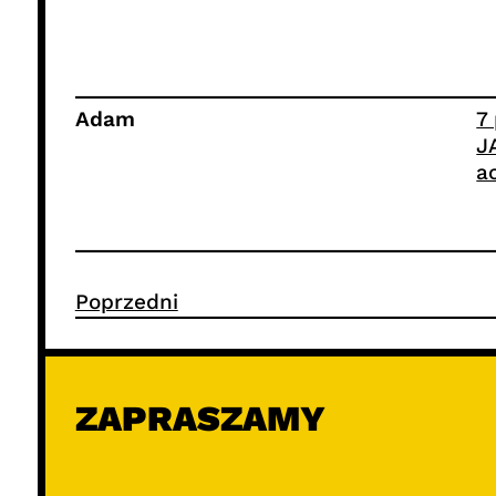
Adam
7
J
a
Poprzedni
ZAPRASZAMY