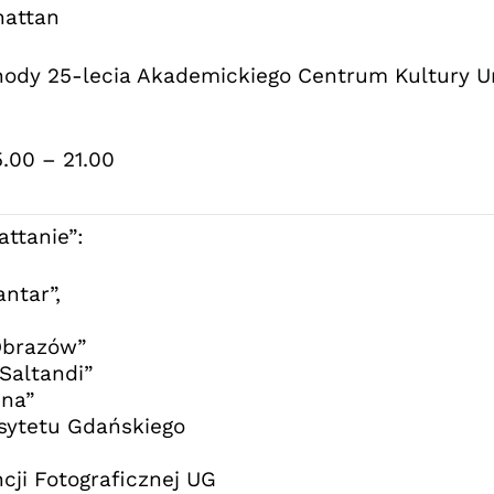
attan
hody 25-lecia Akademickiego Centrum Kultury U
.00 – 21.00
ttanie”:
ntar”,
Obrazów”
Saltandi”
una”
sytetu Gdańskiego
ncji Fotograficznej UG