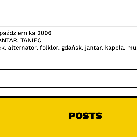
 października 2006
ANTAR
, 
TANIEC
ck
, 
alternator
, 
folklor
, 
gdańsk
, 
jantar
, 
kapela
, 
mu
POSTS