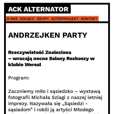
Skip
ACK ALTERNATOR
to
content
O NAS
DOŁĄCZ
GRUPY
ALTERPROJEKT
KONTAKT
ANDRZEJKEN PARTY
Rzeczywistość Znaleziona
– wracają nocne Salony Rozkoszy w
klubie Wersal
Program:
Zaczniemy miło i sąsiedzko – wystawą
fotografii Michała Szlagi z naszej letniej
imprezy. Nazywała się „Sąsiedzi -
sąsiadom” i robili ją artyści Młodego