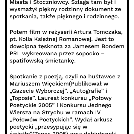
Miasta i Stoczniowcy. Szlaga tam był i
wysmażył piękny rodzinny dokument ze
spotkania, także pięknego i rodzinnego.
Potem film w reżyserii Artura Tomczaka,
pt. Kolia Księżnej Romanowej. Jest to
dowcipna tęsknota za Jamesem Bondem
PRL wykreowana przez sopocko –
spatifowską śmietankę.
Spotkanie z poezją, czyli na huśtawce z
Mariuszem Więckiem(Publikował w
„Gazecie Wyborczej”, „Autografie” i
„Toposie”. Laureat konkursu „Połowy
Poetyckie 2005” i Konkursu Jednego
Wiersza na Strychu w ramach IV
„Połowów Poetyckich”. Wydał arkusz
poetycki „przesypując się w
światło”(Topos 2005) oraz debiutancki