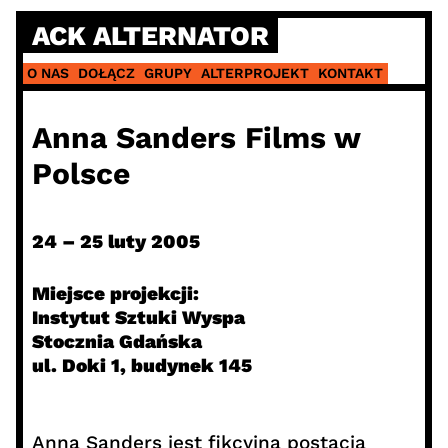
Skip
ACK ALTERNATOR
to
content
O NAS
DOŁĄCZ
GRUPY
ALTERPROJEKT
KONTAKT
Anna Sanders Films w
Polsce
24 – 25 luty 2005
Miejsce projekcji:
Instytut Sztuki Wyspa
Stocznia Gdańska
ul. Doki 1, budynek 145
Anna Sanders jest fikcyjną postacią