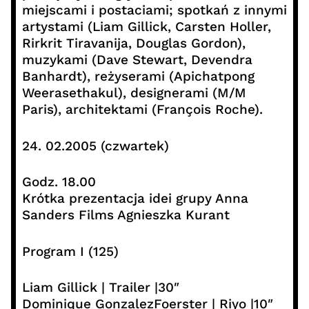
miejscami i postaciami; spotkań z innymi
artystami (Liam Gillick, Carsten Holler,
Rirkrit Tiravanija, Douglas Gordon),
muzykami (Dave Stewart, Devendra
Banhardt), reżyserami (Apichatpong
Weerasethakul), designerami (M/M
Paris), architektami (François Roche).
24. 02.2005 (czwartek)
Godz. 18.00
Krótka prezentacja idei grupy Anna
Sanders Films Agnieszka Kurant
Program I (125)
Liam Gillick | Trailer |30″
Dominique GonzalezFoerster | Riyo |10″