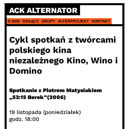
Skip
ACK ALTERNATOR
to
content
O NAS
DOŁĄCZ
GRUPY
ALTERPROJEKT
KONTAKT
Cykl spotkań z twórcami
polskiego kina
niezależnego Kino, Wino i
Domino
Spotkanie z Piotrem Matysiakiem
„53:15 Berek”(2006)
19 listopada (poniedziałek)
godz. 18:00