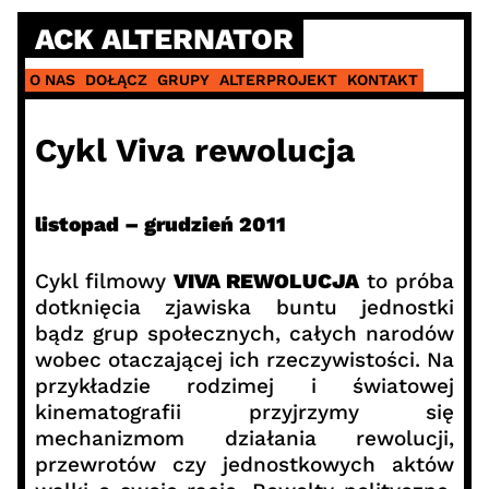
Skip
ACK ALTERNATOR
to
content
O NAS
DOŁĄCZ
GRUPY
ALTERPROJEKT
KONTAKT
Cykl Viva rewolucja
listopad – grudzień 2011
Cykl filmowy
VIVA REWOLUCJA
to próba
dotknięcia zjawiska buntu jednostki
bądz grup społecznych, całych narodów
wobec otaczającej ich rzeczywistości. Na
przykładzie rodzimej i światowej
kinematografii przyjrzymy się
mechanizmom działania rewolucji,
przewrotów czy jednostkowych aktów