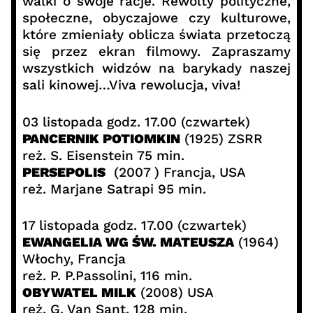
walki o swoje racje. Rewolty polityczne,
społeczne, obyczajowe czy kulturowe,
które zmieniały oblicza świata przetoczą
się przez ekran filmowy. Zapraszamy
wszystkich widzów na barykady naszej
sali kinowej…Viva rewolucja, viva!
03 listopada godz. 17.00 (czwartek)
PANCERNIK POTIOMKIN
(1925) ZSRR
reż. S. Eisenstein 75 min.
PERSEPOLIS
(2007 ) Francja, USA
reż. Marjane Satrapi 95 min.
17 listopada godz. 17.00 (czwartek)
EWANGELIA WG ŚW. MATEUSZA
(1964)
Włochy, Francja
reż. P. P.Passolini, 116 min.
OBYWATEL MILK
(2008) USA
reż. G. Van Sant, 128 min.