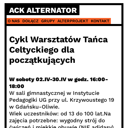
Skip
ACK ALTERNATOR
to
content
O NAS
DOŁĄCZ
GRUPY
ALTERPROJEKT
KONTAKT
Cykl Warsztatów Tańca
Celtyckiego dla
początkujących
W soboty 02.IV-30.IV w godz. 16:00-
18:00
W sali gimnastycznej w Instytucie
Pedagogiki UG przy ul. Krzywoustego 19
w Gdańsku-Oliwie.
Wiek uczestników: od 13 do 100 lat.Na
zajęcia potrzebne: wygodny strój do
ćwiczeń i miękkie obuwie (NIE adidasy),