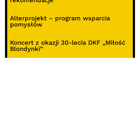
rekomendacje
Alterprojekt – program wsparcia
pomysłów
Koncert z okazji 30-lecia DKF „Miłość
Blondynki”
SOCIALS
@facebook
@instagram
@youtube