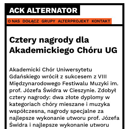
Skip
ACK ALTERNATOR
to
content
O NAS
DOŁĄCZ
GRUPY
ALTERPROJEKT
KONTAKT
Cztery nagrody dla
Akademickiego Chóru UG
Akademicki Chór Uniwersytetu
Gdańskiego wrócił z sukcesem z VIII
Międzynarodowego Festiwalu Muzyki im.
prof. Józefa Świdra w Cieszynie. Zdobył
cztery nagrody: dwa złote dyplomy w
kategoriach chóry mieszane i muzyka
współczesna, nagrody specjalne za
najlepsze wykonanie utworu prof. Józefa
Świdra i najlepsze wykonanie utworu