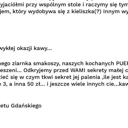
yjaciółmi przy wspólnym stole i raczymy się ty
ojem, który wydobywa się z kieliszka(?) Innym 
wykłej okazji kawy…
ego ziarnka smakoszy, naszych kochanych PUERT
ieszeni… Odkryjemy przed WAMI sekrety małej c
 się w czym tkwi sekret jej palenia ,ile jest ka
je 3, a inna 50 zł… i jeszcze wiele innych cie…k
tetu Gdańskiego