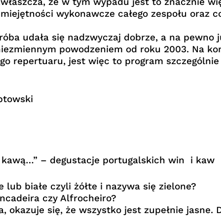
właszcza, że w tym wypadu jest to znacznie wię
umiejętności wykonawcze całego zespołu oraz co
.
 próba udała się nadzwyczaj dobrze, a na pewno 
iezmiennym powodzeniem od roku 2003. Na kon
o repertuaru, jest więc to program szczególnie 
ptowski
e kawą…” – degustacje portugalskich win i kaw
lub białe czyli żółte i nazywa się zielone?
ncadeira czy Alfrocheiro?
a, okazuje się, że wszystko jest zupełnie jasne.