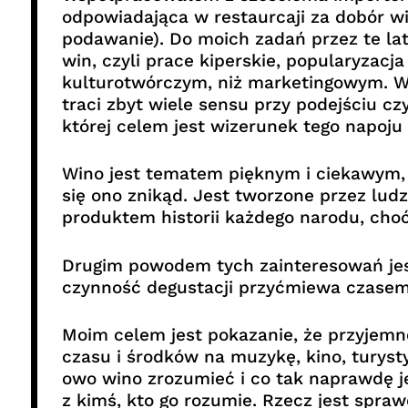
odpowiadająca w restaurcaji za dobór w
podawanie). Do moich zadań przez te lat
win, czyli prace kiperskie, popularyzacj
kulturotwórczym, niż marketingowym. W t
traci zbyt wiele sensu przy podejściu c
której celem jest wizerunek tego napoj
Wino jest tematem pięknym i ciekawym, je
się ono znikąd. Jest tworzone przez lu
produktem historii każdego narodu, choć
Drugim powodem tych zainteresowań jest
czynność degustacji przyćmiewa czasem na
Moim celem jest pokazanie, że przyjemn
czasu i środków na muzykę, kino, turysty
owo wino zrozumieć i co tak naprawdę je
z kimś, kto go rozumie. Rzecz jest spraw