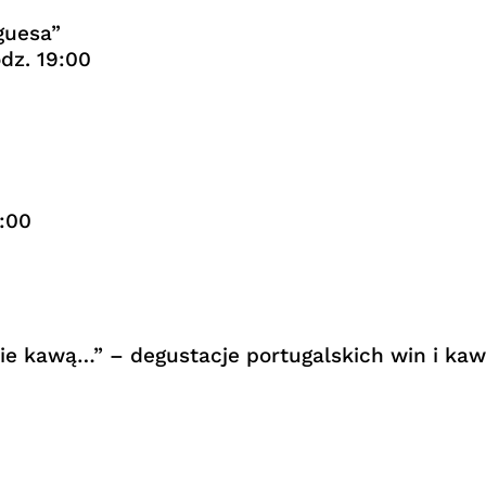
guesa”
odz. 19:00
9:00
nie kawą…” – degustacje portugalskich win i kaw