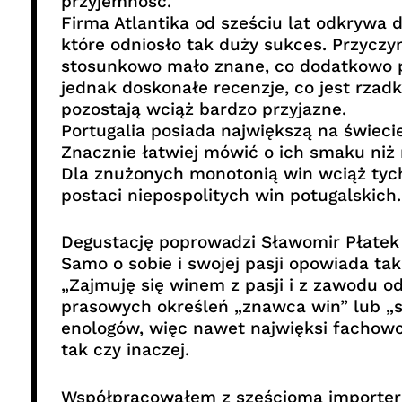
przyjemność.
Firma Atlantika od sześciu lat odkrywa 
które odniosło tak duży sukces. Przyczy
stosunkowo mało znane, co dodatkowo po
jednak doskonałe recenzje, co jest rzad
pozostają wciąż bardzo przyjazne.
Portugalia posiada największą na świecie 
Znacznie łatwiej mówić o ich smaku niż
Dla znużonych monotonią win wciąż tych
postaci niepospolitych win potugalskich
Degustację poprowadzi Sławomir Płatek 
Samo o sobie i swojej pasji opowiada tak
„Zajmuję się winem z pasji i z zawodu o
prasowych określeń „znawca win” lub „s
enologów, więc nawet najwięksi fachowc
tak czy inaczej.
Współpracowałem z sześcioma importera