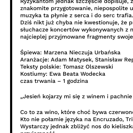
Ryzykantom jednak szczęście dopisuje, z
znakomite przygotowanie, niepospolite 
muzyka ta płynie z serca i do serc trafia
Dziś nikt już chyba nie kwestionuje, że
słuchacze koncertów wykonywanych z n
najcieplej przyjmowane fragmenty swojeg
Śpiewa: Marzena Nieczuja Urbańska
Aranżacje: Adam Matysek, Stanisław Re
Teksty polskie: Tomasz Olszewski
Kostiumy: Ewa Beata Wodecka
czas trwania – 1 godzina
„Jesień kojarzy mi się z winem i pachni
Co to za wino, które choć bywa czerwone 
Kto nie połamie języka na Encruzado, Tri
Wystarczy jednak zbliżyć nos do kieliszk