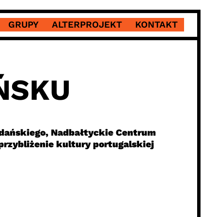
GRUPY
ALTERPROJEKT
KONTAKT
ŃSKU
Gdańskiego, Nadbałtyckie Centrum
rzybliżenie kultury portugalskiej