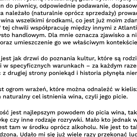
in do piwnicy, odpowiednie podawanie, dopasowa
a należało (naturalnie oprócz sprzedaży) prowad
a wina wszelkimi środkami, co jest już moim zda
ej chwili współpracuję między innymi z Atlanti
zysto handlowym. Dla mnie oznacza zjawisko a ni
u oraz umieszczenie go we właściwym kontekście
st jak drzwi do poznania kultur, które są rodzi
dzi w specyficznych warunkach – za każdym raze
 z drugiej strony poniekąd i historia płynęła n
 ogrom wrażeń, które można odnaleźć w kieliszk
turalny cel istnienia wina, czyli jego picie.
ość jest najlepszym powodem do picia wina, ta
kę czy inne rodzaje rozrywki. Mało kto jednak wi
st tam w środku oprócz alkoholu. Nie jest to ta
dzona. Udało mi się już wiele razy przekonać ludz