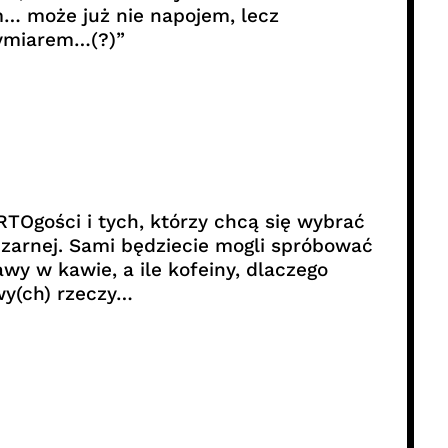
m… może już nie napojem, lecz
wymiarem…(?)”
Ogości i tych, którzy chcą się wybrać
zarnej. Sami będziecie mogli spróbować
wy w kawie, a ile kofeiny, dlaczego
awy(ch) rzeczy…