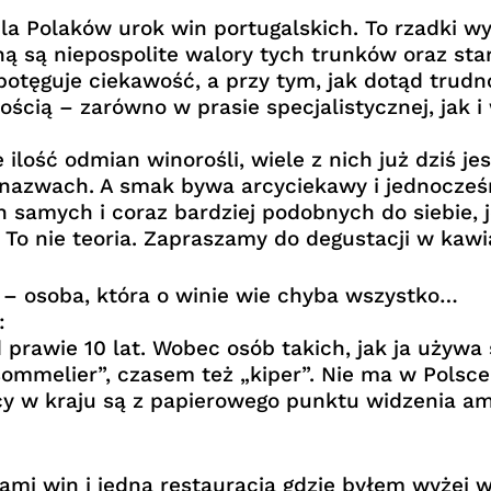
dla Polaków urok win portugalskich. To rzadki w
ną są niepospolite walory tych trunków oraz st
tęguje ciekawość, a przy tym, jak dotąd trudno
kością – zarówno w prasie specjalistycznej, jak
ilość odmian winorośli, wiele z nich już dziś je
 nazwach. A smak bywa arcyciekawy i jednocześ
 samych i coraz bardziej podobnych do siebie, 
. To nie teoria. Zapraszamy do degustacji w kaw
– osoba, która o winie wie chyba wszystko…
:
d prawie 10 lat. Wobec osób takich, jak ja używ
ommelier”, czasem też „kiper”. Nie ma w Polsce
y w kraju są z papierowego punktu widzenia am
mi win i jedną restauracją gdzie byłem wyżej