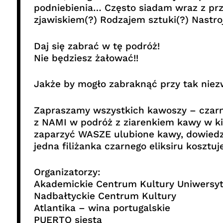
podniebienia… Często siadam wraz z prz
zjawiskiem(?) Rodzajem sztuki(?) Nastr
Daj się zabrać w tę podróż!
Nie będziesz żałować!!
Jakże by mogło zabraknąć przy tak niez
Zapraszamy wszystkich kawoszy – czarn
z NAMI w podróż z ziarenkiem kawy w k
zaparzyć WASZE ulubione kawy, dowiedzieć
jedna filiżanka czarnego eliksiru kosztu
Organizatorzy:
Akademickie Centrum Kultury Uniwersy
Nadbałtyckie Centrum Kultury
Atlantika – wina portugalskie
PUERTO siesta