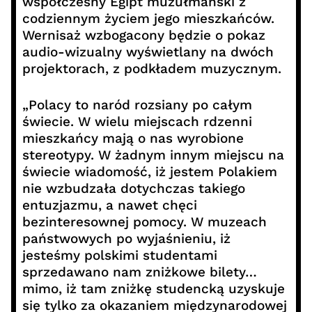
współczesny Egipt muzułmański z
codziennym życiem jego mieszkańców.
Wernisaż wzbogacony będzie o pokaz
audio-wizualny wyświetlany na dwóch
projektorach, z podkładem muzycznym.
„Polacy to naród rozsiany po całym
świecie. W wielu miejscach rdzenni
mieszkańcy mają o nas wyrobione
stereotypy. W żadnym innym miejscu na
świecie wiadomość, iż jestem Polakiem
nie wzbudzała dotychczas takiego
entuzjazmu, a nawet chęci
bezinteresownej pomocy. W muzeach
państwowych po wyjaśnieniu, iż
jesteśmy polskimi studentami
sprzedawano nam zniżkowe bilety…
mimo, iż tam zniżkę studencką uzyskuje
się tylko za okazaniem międzynarodowej