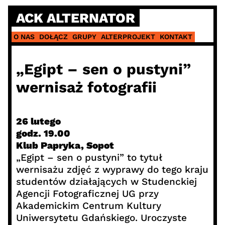
Skip
ACK ALTERNATOR
to
content
O NAS
DOŁĄCZ
GRUPY
ALTERPROJEKT
KONTAKT
„Egipt – sen o pustyni”
wernisaż fotografii
26 lutego
godz. 19.00
Klub Papryka, Sopot
„Egipt – sen o pustyni” to tytuł
wernisażu zdjęć z wyprawy do tego kraju
studentów działających w Studenckiej
Agencji Fotograficznej UG przy
Akademickim Centrum Kultury
Uniwersytetu Gdańskiego. Uroczyste