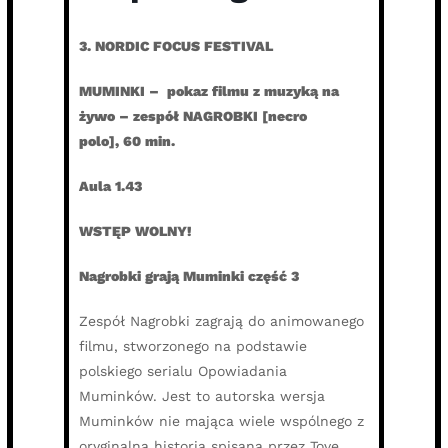
3. NORDIC FOCUS FESTIVAL
MUMINKI – pokaz filmu z muzyką na
żywo – zespół NAGROBKI [necro
polo],
60 min.
Aula 1.43
WSTĘP WOLNY!
Nagrobki grają Muminki część 3
Zespół Nagrobki zagrają do animowanego
filmu, stworzonego na podstawie
polskiego serialu Opowiadania
Muminków. Jest to autorska wersja
Muminków nie mająca wiele wspólnego z
oryginalną historią spisaną przez Tove