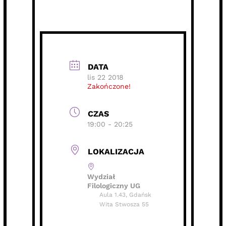
DATA
lis 22 2018
Zakończone!
CZAS
19:00 - 20:25
LOKALIZACJA
Wydział
Filologiczny UG
Aula 1.43, Gdańsk
Wita Stwosza 55