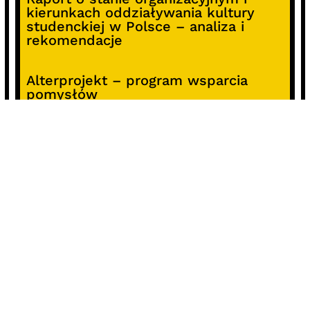
kierunkach oddziaływania kultury
studenckiej w Polsce – analiza i
rekomendacje
Alterprojekt – program wsparcia
pomysłów
Koncert z okazji 30-lecia DKF „Miłość
Blondynki”
SOCIALS