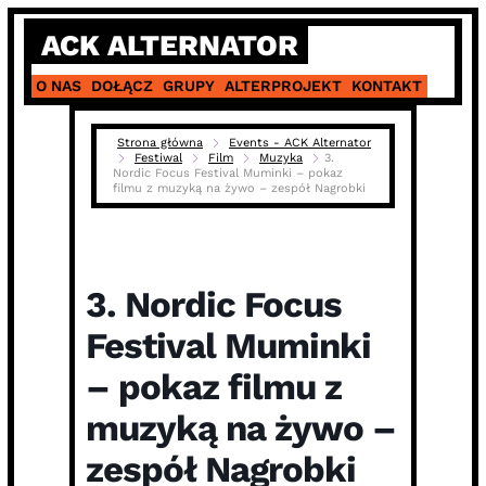
Skip
ACK ALTERNATOR
to
content
O NAS
DOŁĄCZ
GRUPY
ALTERPROJEKT
KONTAKT
Strona główna
Events - ACK Alternator
Festiwal
Film
Muzyka
3.
Nordic Focus Festival Muminki – pokaz
filmu z muzyką na żywo – zespół Nagrobki
3. Nordic Focus
Festival Muminki
– pokaz filmu z
muzyką na żywo –
zespół Nagrobki