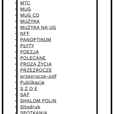
MTC
MUG
MUG CD
MUZYKA
MUZYKA NA UG
NFF
PANOPTIKUM
PŁYTY
POEZJA
POLECANE
PROZA ŻYCIA
PRZEZROCZE
przezrocze-pdf
Publikacje
S Z O E
SAF
SHALOM POLIN
Sitodruk
SPOTKANIA