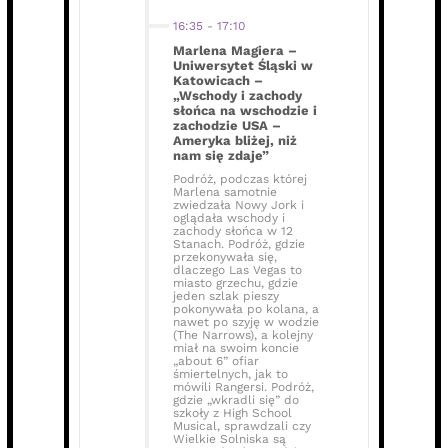
16:35
-
17:10
Marlena Magiera –
Uniwersytet Śląski w
Katowicach –
„Wschody i zachody
słońca na wschodzie i
zachodzie USA –
Ameryka bliżej, niż
nam się zdaje”
Podróż, podczas której
Marlena samotnie
zwiedzała Nowy Jork i
oglądała wschody i
zachody słońca w 12
Stanach. Podróż, gdzie
przekonywała się,
dlaczego Las Vegas to
miasto grzechu, gdzie
jeden szlak pieszy
pokonywała po kolana, a
nawet po szyję w wodzie
(The Narrows), a kolejny
miał na swoim koncie
„about 6” ofiar
śmiertelnych, jak to
mówili Rangersi. Podróż,
gdzie „wkradli się” do
szkoły z High School
Musical, sprawdzali czy
Wielkie Solniska są