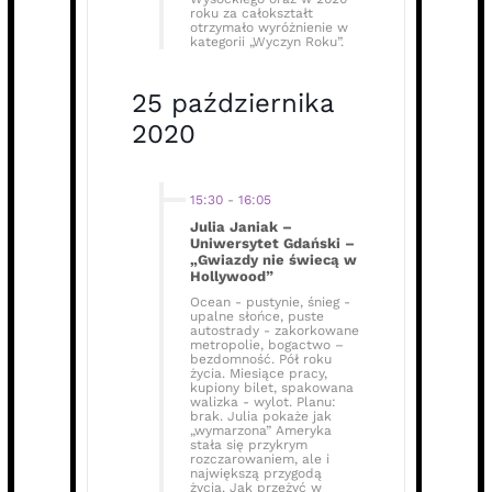
roku za całokształt
otrzymało wyróżnienie w
kategorii „Wyczyn Roku”.
25 października
2020
15:30
-
16:05
Julia Janiak –
Uniwersytet Gdański –
„Gwiazdy nie świecą w
Hollywood”
Ocean - pustynie, śnieg -
upalne słońce, puste
autostrady - zakorkowane
metropolie, bogactwo –
bezdomność. Pół roku
życia. Miesiące pracy,
kupiony bilet, spakowana
walizka - wylot. Planu:
brak. Julia pokaże jak
„wymarzona” Ameryka
stała się przykrym
rozczarowaniem, ale i
największą przygodą
życia. Jak przeżyć w