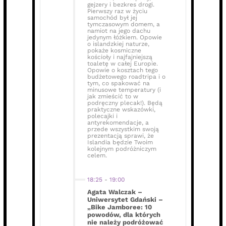
gejzery i bezkres drogi.
Pierwszy raz w życiu
samochód był jej
tymczasowym domem, a
namiot na jego dachu
jedynym łóżkiem. Opowie
o islandzkiej naturze,
pokaże kosmiczne
kościoły i najfajniejszą
toaletę w całej Europie.
Opowie o kosztach tego
budżetowego roadtripa i o
tym, co spakować na
minusowe temperatury (i
jak zmieścić to w
podręczny plecak!). Będą
praktyczne wskazówki,
polecajki i
antyrekomendacje, a
przede wszystkim swoją
prezentacją sprawi, że
Islandia będzie Twoim
kolejnym podróżniczym
celem.
18:25
-
19:00
Agata Walczak –
Uniwersytet Gdański –
„Bike Jamboree: 10
powodów, dla których
nie należy podróżować