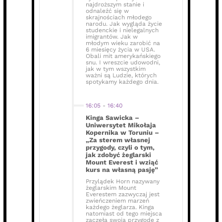
najdroższym stanie i
odnaleźć się w
skrajnościach młodego
narodu. Jak wygląda życie
studenckie i nielegalnych
imigrantów. Jak w
młodym wieku zarobić na
6 miesięcy życia w USA.
Obali mit amerykańskiego
snu. I wreszcie udowodni,
jak w tym wszystkim
ważni są Ludzie, których
spotykamy każdego dnia.
16:05
-
16:40
Kinga Sawicka –
Uniwersytet Mikołaja
Kopernika w Toruniu –
„Za sterem własnej
przygody, czyli o tym,
jak zdobyć żeglarski
Mount Everest i wziąć
kurs na własną pasję”
Przylądek Horn nazywany
żeglarskim Mount
Everestem zazwyczaj jest
zwieńczeniem marzeń
każdego żeglarza. Kinga
natomiast od tego miejsca
zaczęła swoją przygodę z