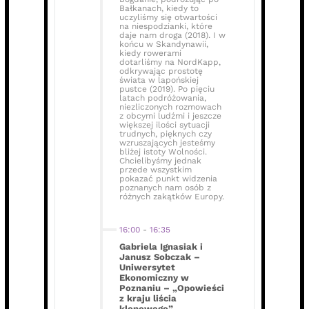
Bałkanach, kiedy to
uczyliśmy się otwartości
na niespodzianki, które
daje nam droga (2018). I w
końcu w Skandynawii,
kiedy rowerami
dotarliśmy na NordKapp,
odkrywając prostotę
świata w lapońskiej
pustce (2019). Po pięciu
latach podróżowania,
niezliczonych rozmowach
z obcymi ludźmi i jeszcze
większej ilości sytuacji
trudnych, pięknych czy
wzruszających jesteśmy
bliżej istoty Wolności.
Chcielibyśmy jednak
przede wszystkim
pokazać punkt widzenia
poznanych nam osób z
różnych zakątków Europy.
16:00
-
16:35
Gabriela Ignasiak i
Janusz Sobczak –
Uniwersytet
Ekonomiczny w
Poznaniu – „Opowieści
z kraju liścia
klonowego”