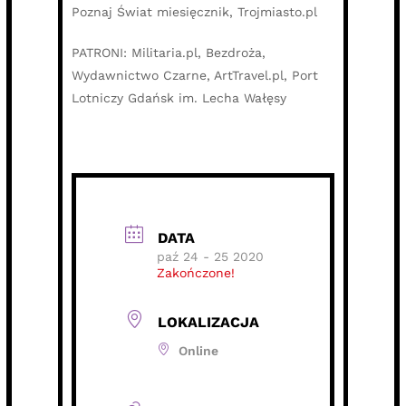
Poznaj Świat miesięcznik, Trojmiasto.pl
PATRONI: Militaria.pl, Bezdroża,
Wydawnictwo Czarne, ArtTravel.pl, Port
Lotniczy Gdańsk im. Lecha Wałęsy
DATA
paź 24 - 25 2020
Zakończone!
LOKALIZACJA
Online