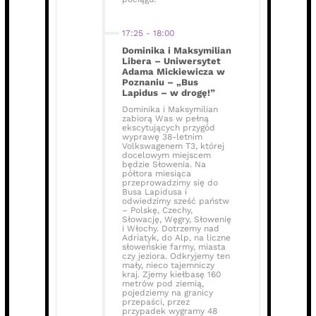
17:25
-
18:00
Dominika i Maksymilian
Libera – Uniwersytet
Adama Mickiewicza w
Poznaniu – „Bus
Lapidus – w drogę!”
Dominika i Maksymilian
zabiorą Was w pełną
ekscytujących przygód
wyprawę 38-letnim
Volkswagenem T3, której
docelowym miejscem
będzie Słowenia. Na
półtora miesiąca
przeprowadzimy się do
Busa Lapidusa i
odwiedzimy sześć państw
– Polskę, Czechy,
Słowację, Węgry, Słowenię
i Włochy. Dotrzemy nad
Adriatyk, do Alp, na liczne
słoweńskie farmy, miasta
czy jeziora. Odkryjemy ten
mały, nieco tajemniczy
kraj. Zjemy kiełbasę 160
metrów pod ziemią,
pojedziemy na granicy
przepaści, przez
przypadek wygramy 48