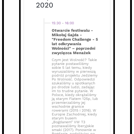
2020
15:30
-
16:00
Otwarcie festiwalu -
Mikołaj Gajda -
"Freedom Challenge - 5
lat odkrywania
Wolności" – poprzedni
zwycięzca Menażek
Czym jest Wolność? Takie
pytanie postawiliśmy
sobie 5 lat temu, kiedy
wyruszaliśmy w pierwszą
podróż projektu Jedziemy
Po Wolność. Odpowiedzi
szukaliśmy u spotkanych
po drodze ludzi, zadając
im to trudne pytanie. W
Polsce, kiedy okrążaliśmy
ją starym Fiatem 125p, lub
przemierzaliśmy jej
wschodnie granice
rowerami (2015 i 2016). W
Europie Zachodniej, kiedy
starym busem
„Bogdanem” VW T3
poznawaliśmy iberyjskie
smaki (2017). Ponownie w
Bogdanie, podróżując po