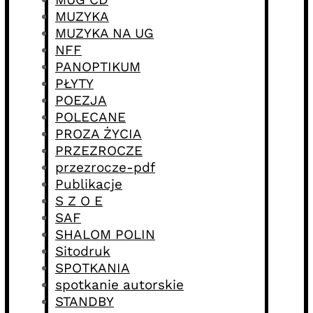
MUZYKA
MUZYKA NA UG
NFF
PANOPTIKUM
PŁYTY
POEZJA
POLECANE
PROZA ŻYCIA
PRZEZROCZE
przezrocze-pdf
Publikacje
S Z O E
SAF
SHALOM POLIN
Sitodruk
SPOTKANIA
spotkanie autorskie
STANDBY