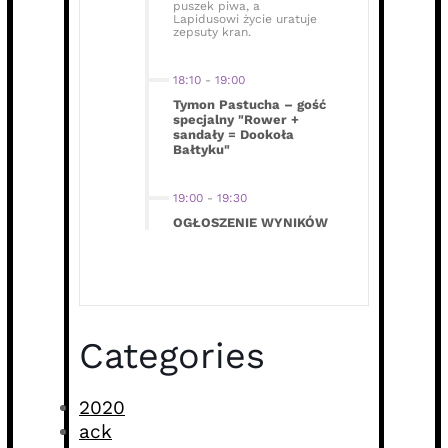
puszek piwa, a
Lapidusowi życie uratuje
zepsuty kran.
18:10
-
19:00
Tymon Pastucha – gość
specjalny "Rower +
sandały = Dookoła
Bałtyku"
19:00
-
19:30
OGŁOSZENIE WYNIKÓW
Categories
2020
ack