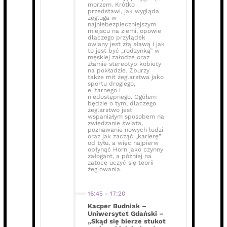
morzem. Krótko
przedstawi, jak wygląda
żegluga w
najniebezpieczniejszym
miejscu na ziemi, opowie
dlaczego przylądek
owiany jest złą sławą i jak
to jest być „rodzynką” w
męskiej załodze oraz
złamie stereotyp kobiety
na pokładzie. Zburzy
także mit żeglarstwa jako
sportu drogiego,
elitarnego i
niedostępnego. Ogółem
będzie o tym, dlaczego
żeglarstwo jest
wspaniałym sposobem na
zwiedzanie świata,
poznawanie nowych ludzi
oraz jak zacząć „karierę”
od tyłu, a więc najpierw
opłynąć Horn jako czynny
załogant, a później na
zatoce uczyć się teorii
żeglowania.
16:45
-
17:20
Kacper Budniak –
Uniwersytet Gdański –
„Skąd się bierze stukot