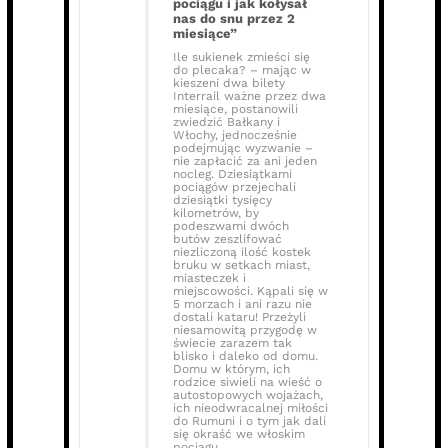
pociągu i jak kołysał
nas do snu przez 2
miesiące”
Ile sukienek zmieści się
do plecaka? – mając w
kieszeni dwa bilety
Interrail ważne przez dwa
miesiące, postanowili
zwiedzić Bałkany i
Włochy, jednocześnie
podejmując wyzwanie –
nie zapłacić za ani jeden
nocleg. Dziesiątkami
pociągów przejechali
dziesiątki tysięcy
kilometrów, by
podeszwami dwóch
butów zeszlifować
niezliczoną ilość kostek
bruku w setkach miast,
miasteczek i
miejscowości. Kąpali się w
5 morzach i ani razu nie
dostali kataru! Przeżyli
niesamowitą przygodę w
świecie zarazem tak
blisko i daleko od domu.
Domu w którym, ich
rodzice siwieli na wieść o
autostopowych wojażach,
ich nieodwracalnej miłości
do Rumuni i o tym jak dali
się okraść we włoskim
pociągu.