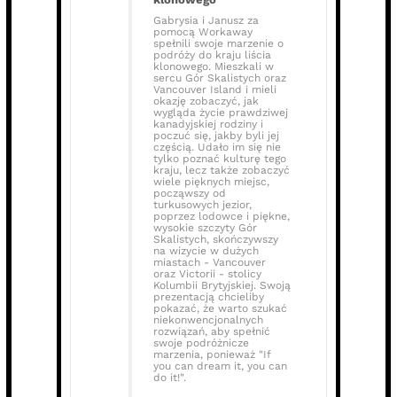
Gabrysia i Janusz za
pomocą Workaway
spełnili swoje marzenie o
podróży do kraju liścia
klonowego. Mieszkali w
sercu Gór Skalistych oraz
Vancouver Island i mieli
okazję zobaczyć, jak
wygląda życie prawdziwej
kanadyjskiej rodziny i
poczuć się, jakby byli jej
częścią. Udało im się nie
tylko poznać kulturę tego
kraju, lecz także zobaczyć
wiele pięknych miejsc,
począwszy od
turkusowych jezior,
poprzez lodowce i piękne,
wysokie szczyty Gór
Skalistych, skończywszy
na wizycie w dużych
miastach - Vancouver
oraz Victorii - stolicy
Kolumbii Brytyjskiej. Swoją
prezentacją chcieliby
pokazać, że warto szukać
niekonwencjonalnych
rozwiązań, aby spełnić
swoje podróżnicze
marzenia, ponieważ "If
you can dream it, you can
do it!".