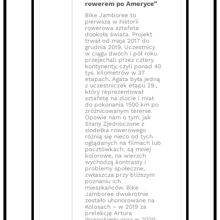
rowerem po Ameryce”
Bike Jamboree to
pierwsza w historii
rowerowa sztafeta
dookoła świata. Projekt
trwał od maja 2017 do
grudnia 2019. Uczestnicy
w ciągu dwóch i pół roku
przejechali przez cztery
kontynenty, czyli ponad 40
tys. kilometrów w 37
etapach. Agata była jedną
z uczestniczek etapu 29.,
który reprezentował
sztafetę na zlocie i miał
do pokonania 1500 km po
zróżnicowanym terenie.
Opowie nam o tym, jak
Stany Zjednoczone z
siodełka rowerowego
różnią się nieco od tych
oglądanych na filmach lub
pocztówkach: są mniej
kolorowe, na wierzch
wychodzą kontrasty i
problemy społeczne,
zwłaszcza przy bliższym
poznaniu ich
mieszkańców. Bike
Jamboree dwukrotnie
zostało uhonorowane na
Kolosach – w 2019 za
prelekcję Artura
Wysockiego oraz w 2020