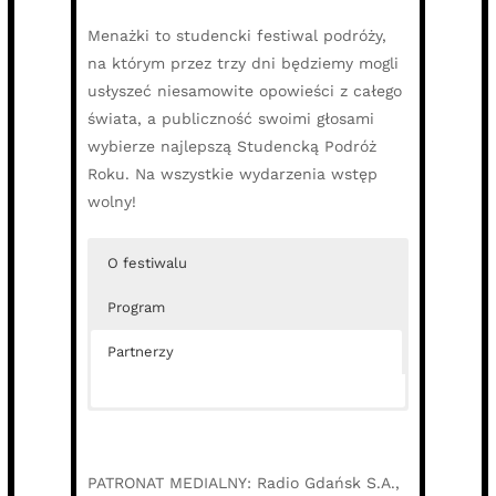
Menażki to studencki festiwal podróży,
na którym przez trzy dni będziemy mogli
usłyszeć niesamowite opowieści z całego
świata, a publiczność swoimi głosami
wybierze najlepszą Studencką Podróż
Roku. Na wszystkie wydarzenia wstęp
wolny!
O festiwalu
Program
Partnerzy
PATRONAT MEDIALNY: Radio Gdańsk S.A.,