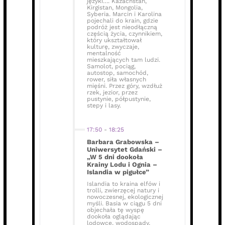
języki…. Kazachstan,
Kirgistan, Mongolia,
Syberia. Marcin i Karolina
pojechali do krain, gdzie
podróż jest nieodłączną
częścią życia, czynnikiem,
który ukształtował
kulturę, zwyczaje,
mentalność
mieszkających tam ludzi.
Samolot, pociąg,
autostop, samochód,
rower, siła własnych
mięśni. Przez góry, wzdłuż
rzek, jezior, przez
pustynie, półpustynie,
stepy i lasy.
17:50
-
18:25
Barbara Grabowska –
Uniwersytet Gdański –
„W 5 dni dookoła
Krainy Lodu i Ognia –
Islandia w pigułce”
Islandia to kraina elfów i
trolli, zwierzęcej natury i
nowoczesnej, ekologicznej
myśli. Basia w ciągu 5 dni
objechała tę wyspę
dookoła oglądając
lodowce, wodospady,