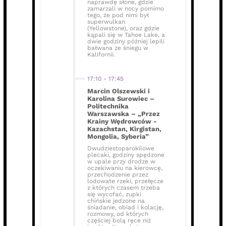
naprawdę słone, gdzie
zamarzali w nocy pomimo
tego, że pod nimi był
superwulkan
(Yellowstone), oraz gdzie
kąpali się w Tahoe Lake, a
dwie godziny później lepili
bałwana ze śniegu w
Kalifornii.
17:10
-
17:45
Marcin Olszewski i
Karolina Surowiec –
Politechnika
Warszawska – „Przez
Krainy Wędrowców -
Kazachstan, Kirgistan,
Mongolia, Syberia”
Dwudziestoparokilowe
plecaki, godziny spędzone
w upale przy drodze w
oczekiwaniu na kierowcę,
przechodzenie przez
lodowate rzeki, przełęcze
z których czasem trzeba
się wycofać, zupki
chińskie jedzone na
śniadanie, obiad i kolację,
rozmowy, od których
częściej bolą ręce niż