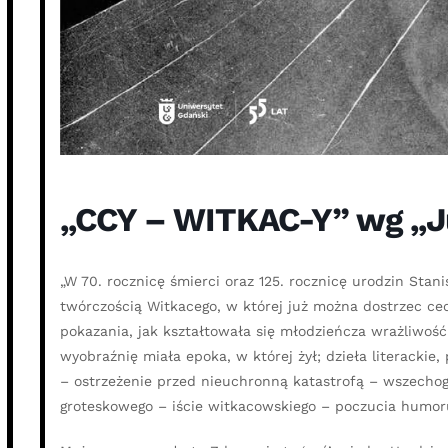
„CCY – WITKAC-Y” wg „Ju
„W 70. rocznicę śmierci oraz 125. rocznicę urodzin Sta
twórczością Witkacego, w której już można dostrzec cec
pokazania, jak kształtowała się młodzieńcza wrażliwość
wyobraźnię miała epoka, w której żył; dzieła literacki
– ostrzeżenie przed nieuchronną katastrofą – wszechog
groteskowego – iście witkacowskiego – poczucia humor