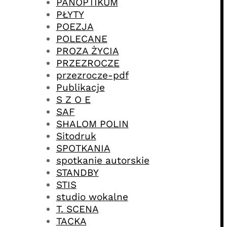
PANOPTIKUM
PŁYTY
POEZJA
POLECANE
PROZA ŻYCIA
PRZEZROCZE
przezrocze-pdf
Publikacje
S Z O E
SAF
SHALOM POLIN
Sitodruk
SPOTKANIA
spotkanie autorskie
STANDBY
STIS
studio wokalne
T. SCENA
TACKA