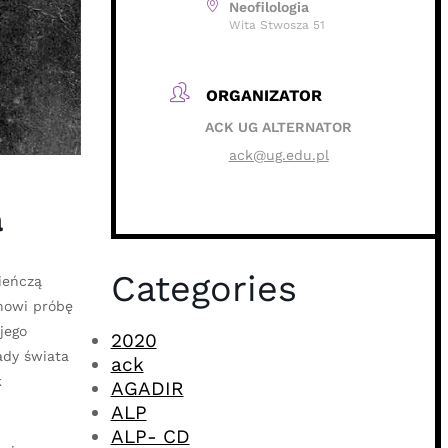
Neofilologia
Wita Stwosza 51
ORGANIZATOR
ACK UG ALTERNATOR
ack@ug.edu.pl
a
Categories
ieńczą
anowi próbę
jego
2020
ady świata
ack
k
AGADIR
ALP
ALP- CD