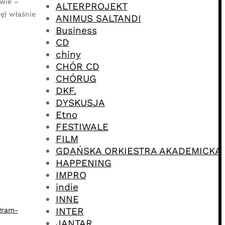
iwie –
ALTERPROJEKT
ę) właśnie
ANIMUS SALTANDI
Business
CD
chiny
CHÓR CD
CHÓRUG
DKF.
DYSKUSJA
Etno
FESTIWALE
FILM
GDAŃSKA ORKIESTRA AKADEMICKA
HAPPENING
IMPRO
indie
INNE
INTER
gram-
JANTAR