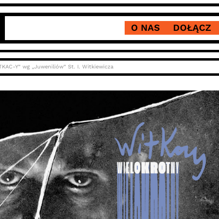
O NAS
DOŁĄCZ
KAC-Y” wg „Juweniliów” St. I. Witkiewicza