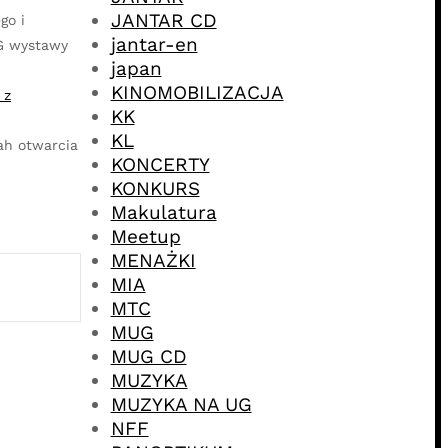
JANTAR CD
go i
jantar-en
UG wystawy
japan
KINOMOBILIZACJA
 z
KK
KL
ah otwarcia
KONCERTY
KONKURS
Makulatura
Meetup
MENAŻKI
MIA
MTC
MUG
MUG CD
MUZYKA
MUZYKA NA UG
NFF