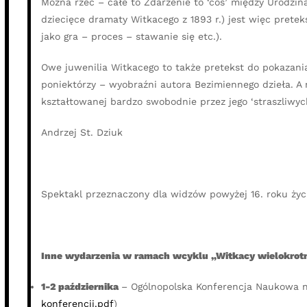
Można rzec – całe to Zdarzenie to ‘coś’ między Urodzina
dziecięce dramaty Witkacego z 1893 r.) jest więc prete
jako gra – proces – stawanie się etc.).
Owe juwenilia Witkacego to także pretekst do pokazania 
poniektórzy – wyobraźni autora Bezimiennego dzieła. A
kształtowanej bardzo swobodnie przez jego ‘straszliw
Andrzej St. Dziuk
Spektakl przeznaczony dla widzów powyżej 16. roku życ
Inne wydarzenia w ramach wcyklu „Witkacy wielokrot
1-2 października
– Ogólnopolska Konferencja Naukowa n
konferencji.pdf
)