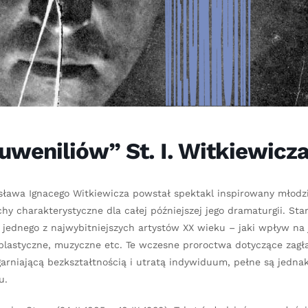
weniliów” St. I. Witkiewicz
nisława Ignacego Witkiewicza powstał spektakl inspirowany młodz
hy charakterystyczne dla całej późniejszej jego dramaturgii. St
 jednego z najwybitniejszych artystów XX wieku – jaki wpływ na 
e, plastyczne, muzyczne etc. Te wczesne proroctwa dotyczące zagł
arniającą bezkształtnością i utratą indywiduum, pełne są jedna
u.