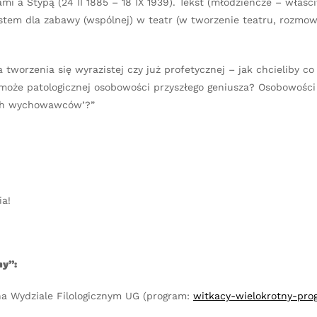
mi a Stypą (24 II 1885 – 18 IX 1939). Tekst (młodzieńcze – właśc
kstem dla zabawy (wspólnej) w teatr (w tworzenie teatru, rozmow
tworzenia się wyrazistej czy już profetycznej – jak chcieliby co
 może patologicznej osobowości przyszłego geniusza? Osobowości
ych wychowawców’?”
ia!
ny”:
a Wydziale Filologicznym UG (program:
witkacy-wielokrotny-pro