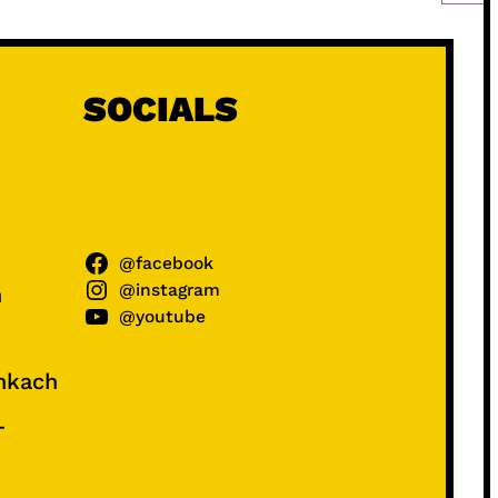
SOCIALS
@facebook
@instagram
ń
@youtube
unkach
–
e