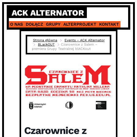
Skip
ACK ALTERNATOR
to
content
O NAS
DOŁĄCZ
GRUPY
ALTERPROJEKT
KONTAKT
Strona główna
Events - ACK Alternator
BLackOUT
Czarownice z Salem –
premiera Grupy Teatralnej blACKout
Czarownice z