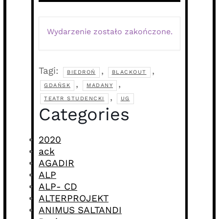
Wydarzenie zostało zakończone.
Tagi:
,
,
BIEDROŃ
BLACKOUT
,
,
GDAŃSK
MADANY
,
TEATR STUDENCKI
UG
Categories
2020
ack
AGADIR
ALP
ALP- CD
ALTERPROJEKT
ANIMUS SALTANDI