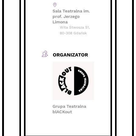
Sala Teatralna im.
prof. Jerzego
Limona
Wita Stwosza 51,
80-308 Gdańsk
ORGANIZATOR
Grupa Teatralna
blACKout