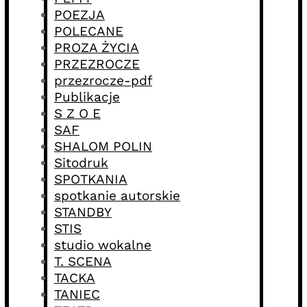
POEZJA
POLECANE
PROZA ŻYCIA
PRZEZROCZE
przezrocze-pdf
Publikacje
S Z O E
SAF
SHALOM POLIN
Sitodruk
SPOTKANIA
spotkanie autorskie
STANDBY
STIS
studio wokalne
T. SCENA
TACKA
TANIEC