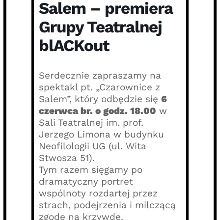
Salem – premiera
Grupy Teatralnej
blACKout
Serdecznie zapraszamy na
spektakl pt. „Czarownice z
Salem”, który odbędzie się
6
czerwca br. o godz. 18.00
w
Sali Teatralnej im. prof.
Jerzego Limona w budynku
Neofilologii UG (ul. Wita
Stwosza 51).
Tym razem sięgamy po
dramatyczny portret
wspólnoty rozdartej przez
strach, podejrzenia i milczącą
zgodę na krzywdę.