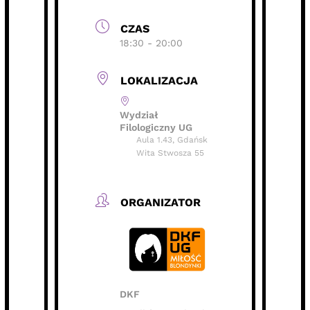
CZAS
18:30 - 20:00
LOKALIZACJA
Wydział
Filologiczny UG
Aula 1.43, Gdańsk
Wita Stwosza 55
ORGANIZATOR
DKF