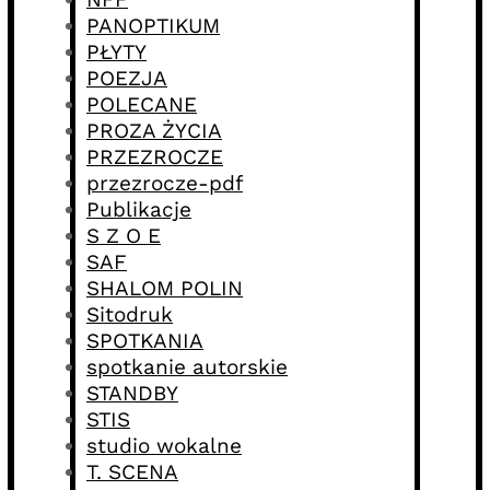
PANOPTIKUM
PŁYTY
POEZJA
POLECANE
PROZA ŻYCIA
PRZEZROCZE
przezrocze-pdf
Publikacje
S Z O E
SAF
SHALOM POLIN
Sitodruk
SPOTKANIA
spotkanie autorskie
STANDBY
STIS
studio wokalne
T. SCENA