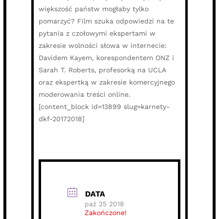
większość państw mogłaby tylko
pomarzyć? Film szuka odpowiedzi na te
pytania z czołowymi ekspertami w
zakresie wolności słowa w internecie:
Davidem Kayem, korespondentem ONZ i
Sarah T. Roberts, profesorką na UCLA
oraz ekspertką w zakresie komercyjnego
moderowania treści online.
[content_block id=13899 slug=karnety-
dkf-20172018]
DATA
paź 25 2018
Zakończone!