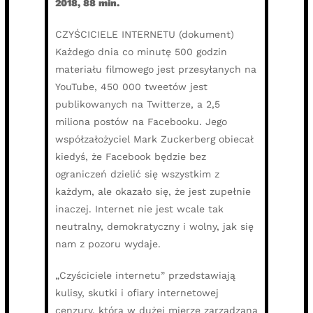
2018, 88 min.
CZYŚCICIELE INTERNETU (dokument)
Każdego dnia co minutę 500 godzin
materiału filmowego jest przesyłanych na
YouTube, 450 000 tweetów jest
publikowanych na Twitterze, a 2,5
miliona postów na Facebooku. Jego
współzałożyciel Mark Zuckerberg obiecał
kiedyś, że Facebook będzie bez
ograniczeń dzielić się wszystkim z
każdym, ale okazało się, że jest zupełnie
inaczej. Internet nie jest wcale tak
neutralny, demokratyczny i wolny, jak się
nam z pozoru wydaje.
„Czyściciele internetu” przedstawiają
kulisy, skutki i ofiary internetowej
cenzury, która w dużej mierze zarządzana