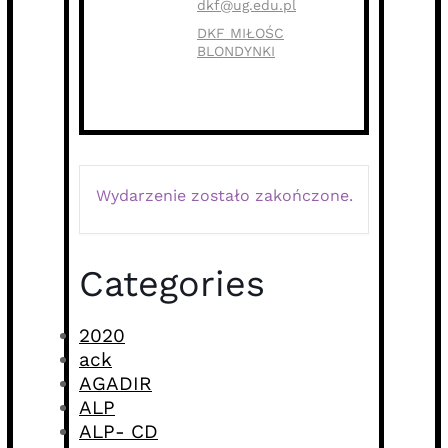
dkf@ug.edu.pl
DKF MIŁOŚC
BLONDYNKI
Wydarzenie zostało zakończone.
Categories
2020
ack
AGADIR
ALP
ALP- CD