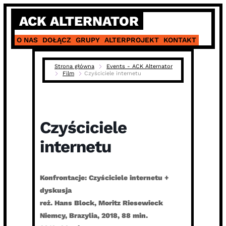
Skip
ACK ALTERNATOR
to
content
O NAS
DOŁĄCZ
GRUPY
ALTERPROJEKT
KONTAKT
Strona główna
Events - ACK Alternator
Film
Czyściciele internetu
Czyściciele
internetu
Konfrontacje: Czyściciele internetu +
dyskusja
reż. Hans Block, Moritz Riesewieck
Niemcy, Brazylia, 2018, 88 min.