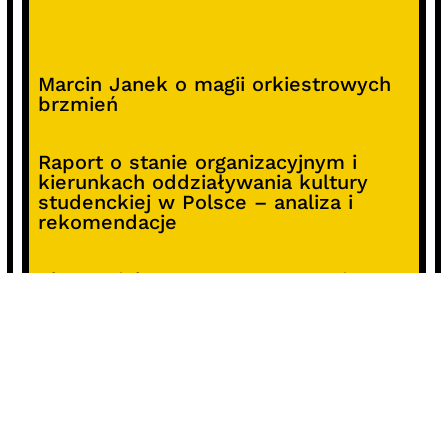
Marcin Janek o magii orkiestrowych
brzmień
Raport o stanie organizacyjnym i
kierunkach oddziaływania kultury
studenckiej w Polsce – analiza i
rekomendacje
Alterprojekt – program wsparcia
pomysłów
Koncert z okazji 30-lecia DKF „Miłość
Blondynki”
SOCIALS