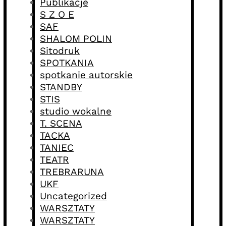
Publikacje
S Z O E
SAF
SHALOM POLIN
Sitodruk
SPOTKANIA
spotkanie autorskie
STANDBY
STIS
studio wokalne
T. SCENA
TACKA
TANIEC
TEATR
TREBRARUNA
UKF
Uncategorized
WARSZTATY
WARSZTATY