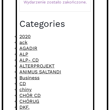
Wydarzenie zostało zakończone.
Categories
2020
ack
AGADIR
ALP
ALP- CD
ALTERPROJEKT
ANIMUS SALTANDI
Business
CD
chiny
CHÓR CD
CHÓRUG
DKF.