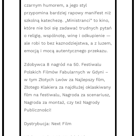
czarnym humorem, a jego styl
przypomina bardziej rapowy manifest niż
szkolną katechezę. „Ministranci” to kino,
które nie boi się zadawać trudnych pytań
o religię, wspólnotę, winę i odkupienie —
ale robi to bez kaznodziejstwa, a z luzem,
emocją i mocą autentycznego przekazu.
Zdobywca 8 nagród na 50. Festiwalu
Polskich Filmów Fabularnych w Gdyni –
w tym Złotych Lwów za Najlepszy film,
Złotego Klakiera za najdłużej oklaskiwany
film na festiwalu, Nagroda za scenariusz,
Nagroda za montaż, czy też Nagrody
Publiczności!
Dystrybucja: Next Film