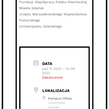
Fundacji Współpracy Polsko-Niemieckiej
Miasta Gdańsk
Urzędu Marszałkowskiego Województwa
Pomorskiego
Uniwersytetu Gdańskiego
DATA
paź 15 2022
- lis 06
2022
Zakończone!
LOKALIZACJA
Kampus Oliwa
Uniwersytet
Gdański