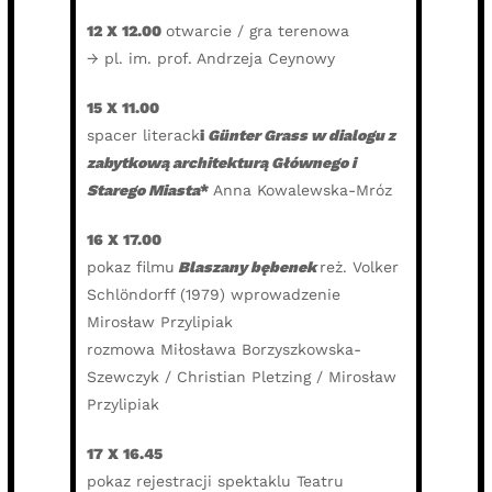
12 X
12.00
otwarcie / gra terenowa
→ pl. im. prof. Andrzeja Ceynowy
15 X 11.00
spacer literack
i
Günter Grass w dialogu z
zabytkową architekturą Głównego i
Starego Miasta
*
Anna Kowalewska-Mróz
16 X 17.00
pokaz filmu
Blaszany bębenek
reż. Volker
Schlöndorff (1979) wprowadzenie
Mirosław Przylipiak
rozmowa Miłosława Borzyszkowska-
Szewczyk / Christian Pletzing / Mirosław
Przylipiak
17 X 16.45
pokaz rejestracji spektaklu Teatru