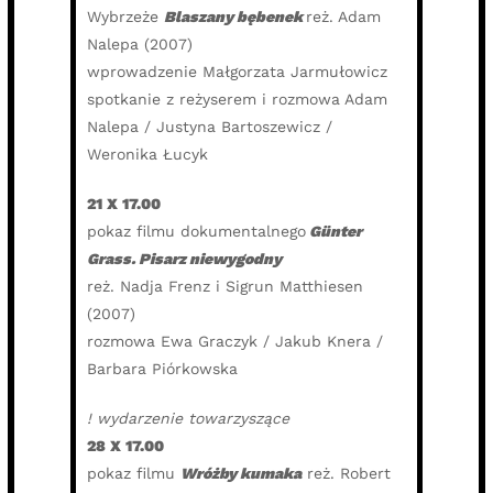
Wybrzeże
Blaszany bębenek
reż. Adam
Nalepa (2007)
wprowadzenie Małgorzata Jarmułowicz
spotkanie z reżyserem i rozmowa Adam
Nalepa / Justyna Bartoszewicz /
Weronika Łucyk
21 X 17.00
pokaz filmu dokumentalnego
Günter
Grass. Pisarz niewygodny
reż. Nadja Frenz i Sigrun Matthiesen
(2007)
rozmowa Ewa Graczyk / Jakub Knera /
Barbara Piórkowska
! wydarzenie towarzyszące
28 X 17.00
pokaz filmu
Wróżby kumaka
reż. Robert