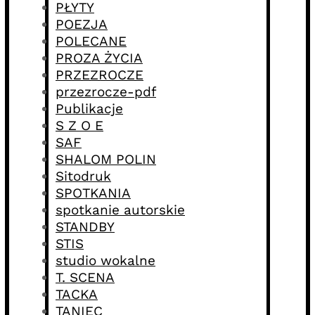
PŁYTY
POEZJA
POLECANE
PROZA ŻYCIA
PRZEZROCZE
przezrocze-pdf
Publikacje
S Z O E
SAF
SHALOM POLIN
Sitodruk
SPOTKANIA
spotkanie autorskie
STANDBY
STIS
studio wokalne
T. SCENA
TACKA
TANIEC