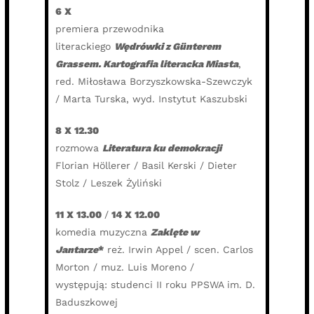
6 X
premiera przewodnika
literackiego
Wędrówki z Günterem
Grassem. Kartografia literacka Miasta
,
red. Miłosława Borzyszkowska-Szewczyk
/ Marta Turska, wyd. Instytut Kaszubski
8 X 12.30
rozmowa
Literatura ku demokracji
Florian Höllerer / Basil Kerski / Dieter
Stolz / Leszek Żyliński
11 X 13.00
/
14 X 12.00
komedia muzyczna
Zaklęte w
Jantarze
*
reż. Irwin Appel / scen. Carlos
Morton / muz. Luis Moreno /
występują: studenci II roku PPSWA im. D.
Baduszkowej