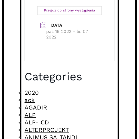
Przejdź do strony wystąpienia
DATA
paź 16 2022
- lis 07
2022
Categories
2020
ack
AGADIR
ALP
ALP- CD
ALTERPROJEKT
ANIMUS SALTANDI