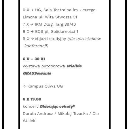
6 X → UG, Sala Teatralna im. Jerzego
Limona ul. Wita Stwosza 51
7 X → IKM Długi Targ 39/40
8 X → ECS pl. Solidarności 1
9 X
→
objazd studyjny
(dla uczestników
konferencji)
6 X
–
30 XI
wystawa outdoorowa
Wielkie
GRASSowanie
→ Kampus Oliwa UG
6 X 19.00
koncert
Obierając cebulę
*
Dorota Androsz / Mikołaj Trzaska / Olo
Walicki