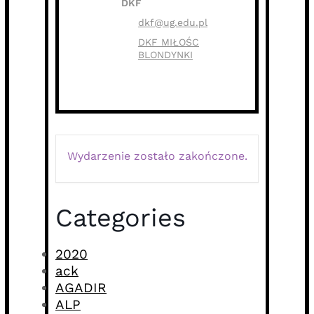
DKF
dkf@ug.edu.pl
DKF MIŁOŚC
BLONDYNKI
Wydarzenie zostało zakończone.
Categories
2020
ack
AGADIR
ALP