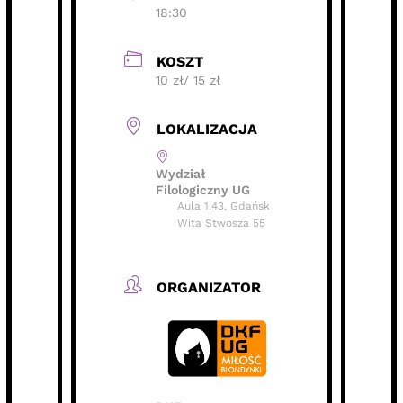
18:30
KOSZT
10 zł/ 15 zł
LOKALIZACJA
Wydział
Filologiczny UG
Aula 1.43, Gdańsk
Wita Stwosza 55
ORGANIZATOR