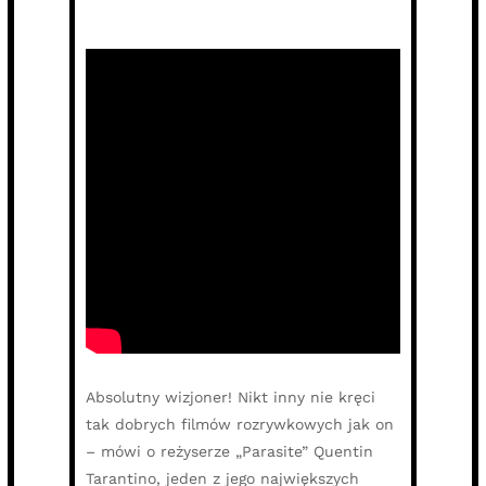
Absolutny wizjoner! Nikt inny nie kręci
tak dobrych filmów rozrywkowych jak on
– mówi o reżyserze „Parasite” Quentin
Tarantino, jeden z jego największych