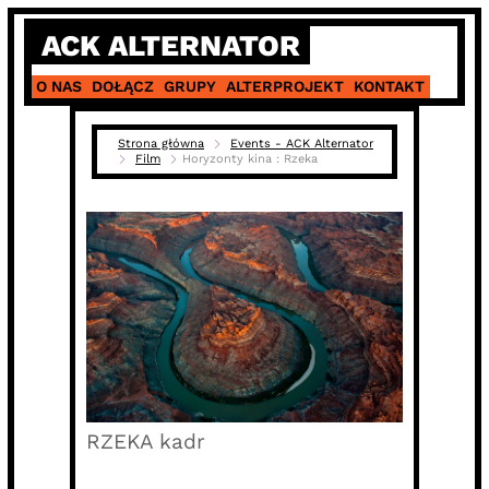
Skip
ACK ALTERNATOR
to
content
O NAS
DOŁĄCZ
GRUPY
ALTERPROJEKT
KONTAKT
Strona główna
Events - ACK Alternator
Film
Horyzonty kina : Rzeka
RZEKA kadr