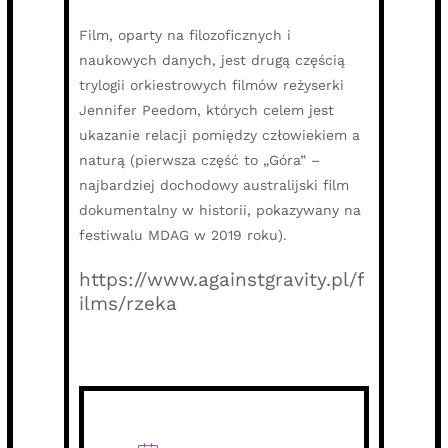
Film, oparty na filozoficznych i
naukowych danych, jest drugą częścią
trylogii orkiestrowych filmów reżyserki
Jennifer Peedom, których celem jest
ukazanie relacji pomiędzy człowiekiem a
naturą (pierwsza część to „Góra” –
najbardziej dochodowy australijski film
dokumentalny w historii, pokazywany na
festiwalu MDAG w 2019 roku).
https://www.againstgravity.pl/f
ilms/rzeka