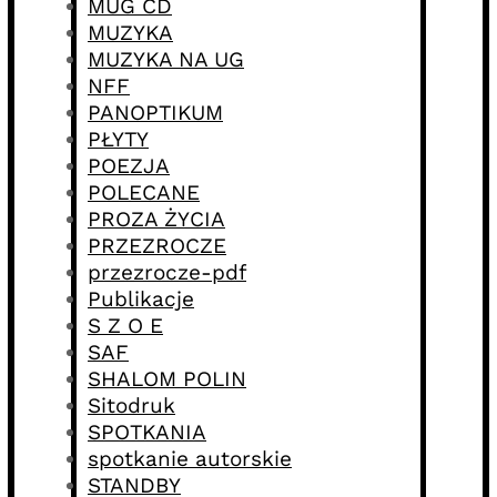
MUG CD
MUZYKA
MUZYKA NA UG
NFF
PANOPTIKUM
PŁYTY
POEZJA
POLECANE
PROZA ŻYCIA
PRZEZROCZE
przezrocze-pdf
Publikacje
S Z O E
SAF
SHALOM POLIN
Sitodruk
SPOTKANIA
spotkanie autorskie
STANDBY