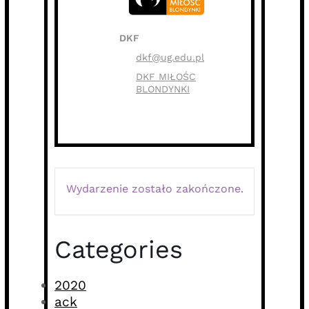
DKF
dkf@ug.edu.pl
DKF MIŁOŚC
BLONDYNKI
Wydarzenie zostało zakończone.
Categories
2020
ack