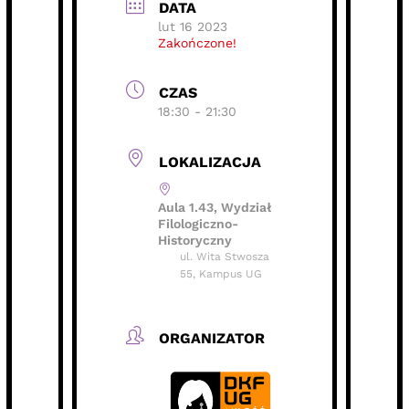
DATA
lut 16 2023
Zakończone!
CZAS
18:30 - 21:30
LOKALIZACJA
Aula 1.43, Wydział
Filologiczno-
Historyczny
ul. Wita Stwosza
55, Kampus UG
ORGANIZATOR