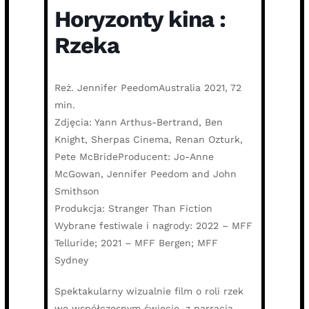
Horyzonty kina :
Rzeka
Reż. Jennifer PeedomAustralia 2021, 72
min.
Zdjęcia: Yann Arthus-Bertrand, Ben
Knight, Sherpas Cinema, Renan Ozturk,
Pete McBrideProducent: Jo-Anne
McGowan, Jennifer Peedom and John
Smithson
Produkcja: Stranger Than Fiction
Wybrane festiwale i nagrody: 2022 – MFF
Telluride; 2021 – MFF Bergen; MFF
Sydney
Spektakularny wizualnie film o roli rzek
we współczesnym świecie, z narracją