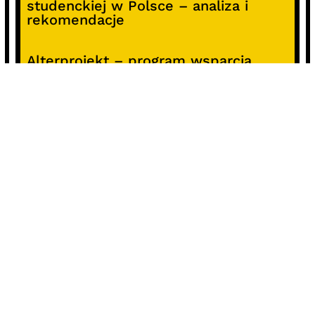
studenckiej w Polsce – analiza i
rekomendacje
Alterprojekt – program wsparcia
pomysłów
Koncert z okazji 30-lecia DKF „Miłość
Blondynki”
SOCIALS