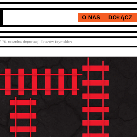
O NAS
DOŁĄCZ
 75. rocznica deportacji Tatarów Krymskich