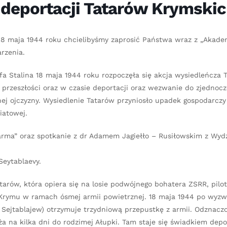
 deportacji Tatarów Krymski
18 maja 1944 roku chcielibyśmy zaprosić Państwa wraz z „Akade
rzenia.
efa Stalina 18 maja 1944 roku rozpoczęła się akcja wysiedleńcza 
w przeszłości oraz w czasie deportacji oraz wezwanie do zjednocz
nej ojczyzny. Wysiedlenie Tatarów przyniosło upadek gospodarcz
iatowej.
rma” oraz spotkanie z dr Adamem Jagiełło – Rusiłowskim z Wyd
Seytablaevy.
atarów, która opiera się na losie podwójnego bohatera ZSRR, pilo
Krymu w ramach ósmej armii powietrznej. 18 maja 1944 po wyzw
Sejtablajew) otrzymuje trzydniową przepustkę z armii. Odznacz
 na kilka dni do rodzimej Ałupki. Tam staje się świadkiem depo