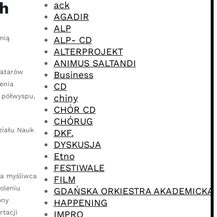
ch
ack
AGADIR
ALP
mią
ALP- CD
ALTERPROJEKT
ANIMUS SALTANDI
Tatarów
Business
enia
CD
y półwyspu,
chiny
CHÓR CD
CHÓRUG
ziału Nauk
DKF.
DYSKUSJA
Etno
FESTIWALE
ta myśliwca
FILM
oleniu
GDAŃSKA ORKIESTRA AKADEMICKA
ony
HAPPENING
rtacji
IMPRO