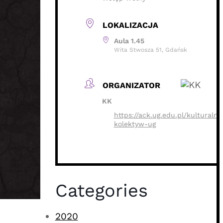
LOKALIZACJA
Aula 1.45
Wita Stwosza 51, Gdańsk
ORGANIZATOR
KK
https://ack.ug.edu.pl/kulturalny
kolektyw-ug
Categories
2020