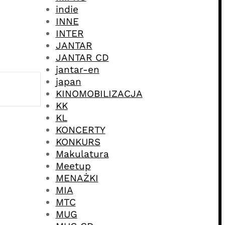
indie
INNE
INTER
JANTAR
JANTAR CD
jantar-en
japan
KINOMOBILIZACJA
KK
KL
KONCERTY
KONKURS
Makulatura
Meetup
MENAŻKI
MIA
MTC
MUG