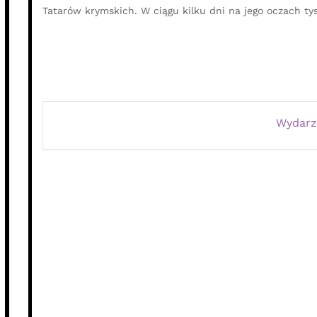
Tatarów krymskich. W ciągu kilku dni na jego oczach ty
Wydarz