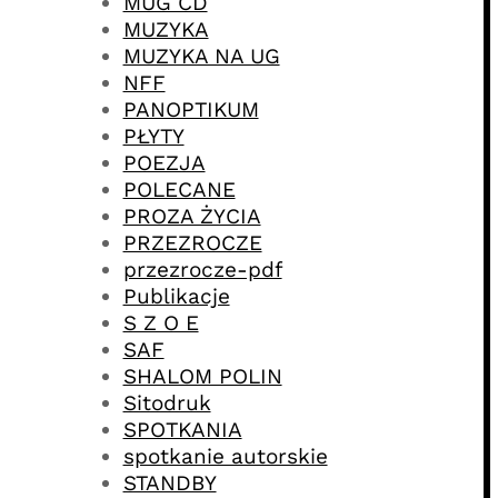
MUG CD
MUZYKA
MUZYKA NA UG
NFF
PANOPTIKUM
PŁYTY
POEZJA
POLECANE
PROZA ŻYCIA
PRZEZROCZE
przezrocze-pdf
Publikacje
S Z O E
SAF
SHALOM POLIN
Sitodruk
SPOTKANIA
spotkanie autorskie
STANDBY