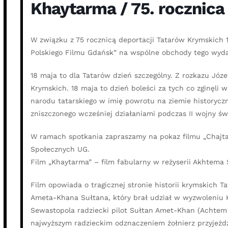
Khaytarma / 75. rocznica
W związku z 75 rocznicą deportacji Tatarów Krymskich 
Polskiego Filmu Gdańsk” na wspólne obchody tego wyda
18 maja to dla Tatarów dzień szczególny. Z rozkazu Józ
Krymskich. 18 maja to dzień boleści za tych co zginęli 
narodu tatarskiego w imię powrotu na ziemie historycz
zniszczonego wcześniej działaniami podczas II wojny św
W ramach spotkania zapraszamy na pokaz filmu „Chajta
Społecznych UG.
Film „Khaytarma” – film fabularny w reżyserii Akhtema 
Film opowiada o tragicznej stronie historii krymskich T
Ameta-Khana Sułtana, który brał udział w wyzwoleniu 
Sewastopola radziecki pilot Sułtan Amet-Khan (Achtem 
najwyższym radzieckim odznaczeniem żołnierz przyjeżdża