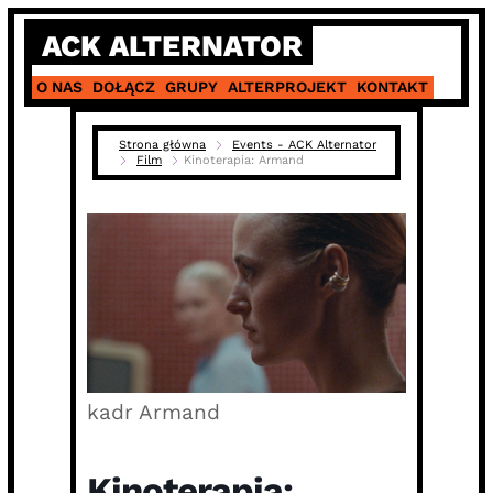
Skip
ACK ALTERNATOR
to
content
O NAS
DOŁĄCZ
GRUPY
ALTERPROJEKT
KONTAKT
Strona główna
Events - ACK Alternator
Film
Kinoterapia: Armand
kadr Armand
Kinoterapia: