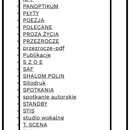
PANOPTIKUM
PŁYTY
POEZJA
POLECANE
PROZA ŻYCIA
PRZEZROCZE
przezrocze-pdf
Publikacje
S Z O E
SAF
SHALOM POLIN
Sitodruk
SPOTKANIA
spotkanie autorskie
STANDBY
STIS
studio wokalne
T. SCENA