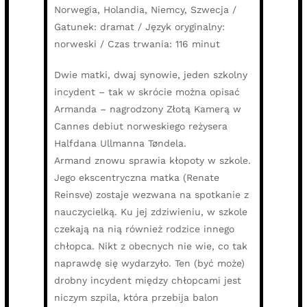
Norwegia, Holandia, Niemcy, Szwecja /
Gatunek: dramat / Język oryginalny:
norweski / Czas trwania: 116 minut
Dwie matki, dwaj synowie, jeden szkolny
incydent – tak w skrócie można opisać
Armanda – nagrodzony Złotą Kamerą w
Cannes debiut norweskiego reżysera
Halfdana Ullmanna Tøndela.
Armand znowu sprawia kłopoty w szkole.
Jego ekscentryczna matka (Renate
Reinsve) zostaje wezwana na spotkanie z
nauczycielką. Ku jej zdziwieniu, w szkole
czekają na nią również rodzice innego
chłopca. Nikt z obecnych nie wie, co tak
naprawdę się wydarzyło. Ten (być może)
drobny incydent między chłopcami jest
niczym szpila, która przebija balon