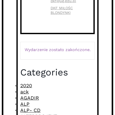
dkf@ug.edu.pl
DKF MIŁOŚC
BLONDYNKI
Wydarzenie zostało zakończone.
Categories
2020
ack
AGADIR
ALP
ALP- CD