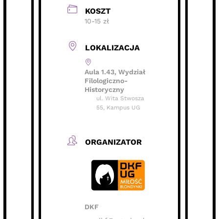
KOSZT
10-15 zł
LOKALIZACJA
Aula 1.43, Wydział
Filologiczno-
Historyczny
ul. Wita Stwosza
55, Kampus UG
ORGANIZATOR
DKF