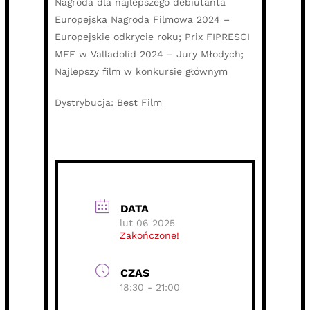
Nagroda dla najlepszego debiutanta
Europejska Nagroda Filmowa 2024 –
Europejskie odkrycie roku; Prix FIPRESCI
MFF w Valladolid 2024 – Jury Młodych;
Najlepszy film w konkursie głównym
Dystrybucja: Best Film
DATA
lut 06 2025
Zakończone!
CZAS
18:30 - 21:00