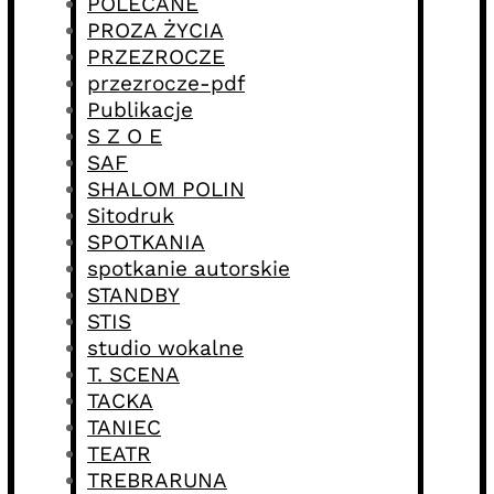
POLECANE
PROZA ŻYCIA
PRZEZROCZE
przezrocze-pdf
Publikacje
S Z O E
SAF
SHALOM POLIN
Sitodruk
SPOTKANIA
spotkanie autorskie
STANDBY
STIS
studio wokalne
T. SCENA
TACKA
TANIEC
TEATR
TREBRARUNA