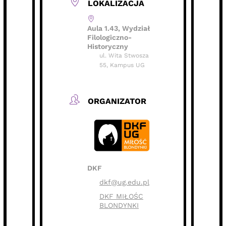
LOKALIZACJA
Aula 1.43, Wydział
Filologiczno-
Historyczny
ul. Wita Stwosza
55, Kampus UG
ORGANIZATOR
DKF
dkf@ug.edu.pl
DKF MIŁOŚC
BLONDYNKI