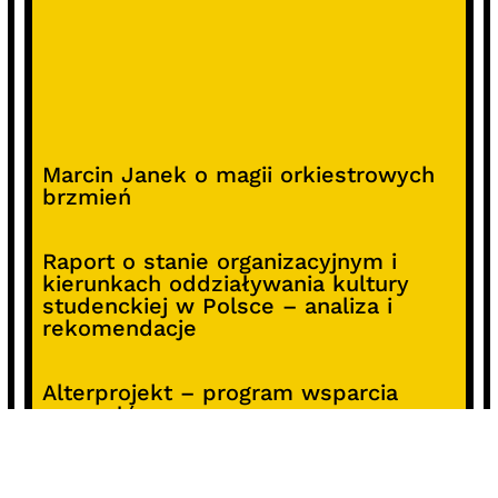
Marcin Janek o magii orkiestrowych
brzmień
Raport o stanie organizacyjnym i
kierunkach oddziaływania kultury
studenckiej w Polsce – analiza i
rekomendacje
Alterprojekt – program wsparcia
pomysłów
Koncert z okazji 30-lecia DKF „Miłość