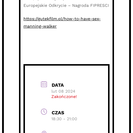
Europejskie Odkrycie – Nagroda FIPRESCI
https://gutekfilm.pl/how-to-have-sex-
manning-walker
DATA
lut 08 2024
Zakończone!
CZAS
18:30 - 21:00