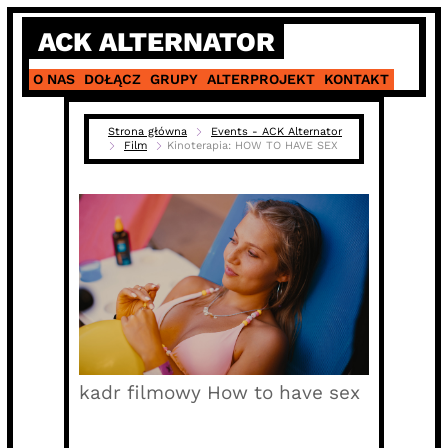
Skip
ACK ALTERNATOR
to
content
O NAS
DOŁĄCZ
GRUPY
ALTERPROJEKT
KONTAKT
Strona główna
Events - ACK Alternator
Film
Kinoterapia: HOW TO HAVE SEX
kadr filmowy How to have sex