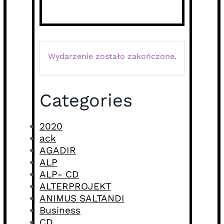
Wydarzenie zostało zakończone.
Categories
2020
ack
AGADIR
ALP
ALP- CD
ALTERPROJEKT
ANIMUS SALTANDI
Business
CD