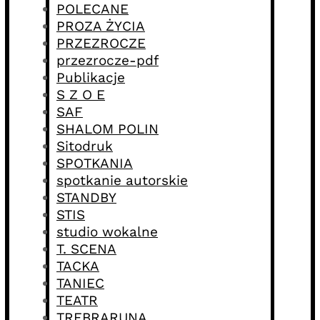
POLECANE
PROZA ŻYCIA
PRZEZROCZE
przezrocze-pdf
Publikacje
S Z O E
SAF
SHALOM POLIN
Sitodruk
SPOTKANIA
spotkanie autorskie
STANDBY
STIS
studio wokalne
T. SCENA
TACKA
TANIEC
TEATR
TREBRARUNA