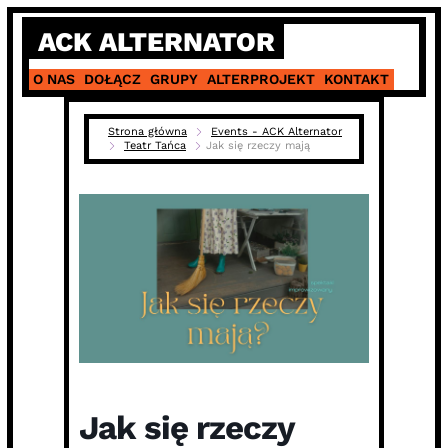
Skip
ACK ALTERNATOR
to
content
O NAS
DOŁĄCZ
GRUPY
ALTERPROJEKT
KONTAKT
Strona główna
Events - ACK Alternator
Teatr Tańca
Jak się rzeczy mają
Jak się rzeczy