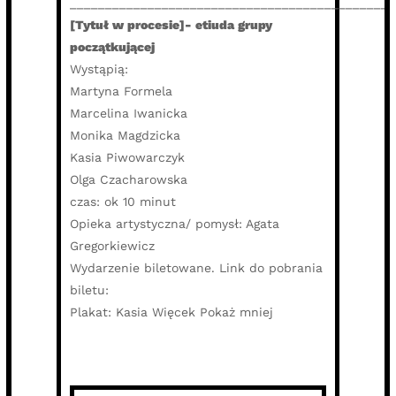
______________________________________________
[Tytuł w procesie]- etiuda grupy
początkującej
Wystąpią:
Martyna Formela
Marcelina Iwanicka
Monika Magdzicka
Kasia Piwowarczyk
Olga Czacharowska
czas: ok 10 minut
Opieka artystyczna/ pomysł: Agata
Gregorkiewicz
Wydarzenie biletowane. Link do pobrania
biletu:
Plakat: Kasia Więcek Pokaż mniej