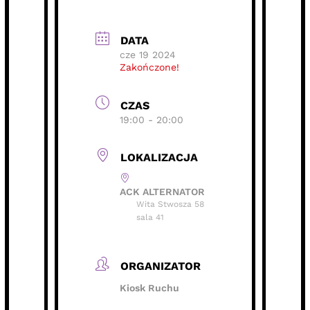
DATA
cze 19 2024
Zakończone!
CZAS
19:00 - 20:00
LOKALIZACJA
ACK ALTERNATOR
Wita Stwosza 58
sala 41
ORGANIZATOR
Kiosk Ruchu