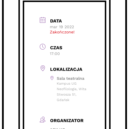
DATA
mar 19 2022
Zakończone!
CZAS
17:00
LOKALIZACJA
Sala teatralna
Kampus UG
Neofilologia, Wita
Stwosza 51,
Gdańsk
ORGANIZATOR