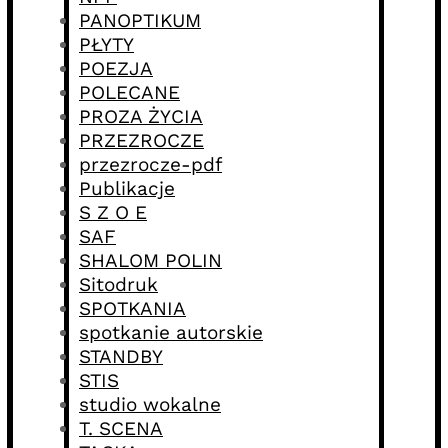
PANOPTIKUM
PŁYTY
POEZJA
POLECANE
PROZA ŻYCIA
PRZEZROCZE
przezrocze-pdf
Publikacje
S Z O E
SAF
SHALOM POLIN
Sitodruk
SPOTKANIA
spotkanie autorskie
STANDBY
STIS
studio wokalne
T. SCENA