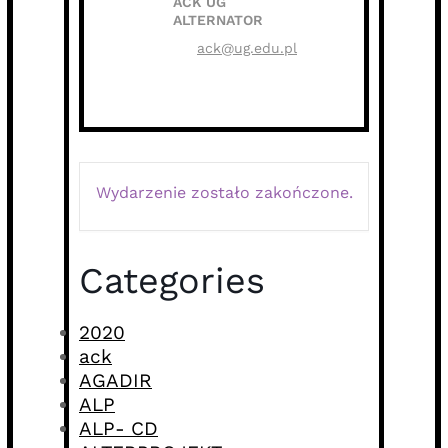
ACK UG
ALTERNATOR
ack@ug.edu.pl
Wydarzenie zostało zakończone.
Categories
2020
ack
AGADIR
ALP
ALP- CD