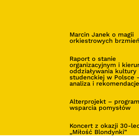
Marcin Janek o magii
orkiestrowych brzmie
Raport o stanie
organizacyjnym i kier
oddziaływania kultury
studenckiej w Polsce 
analiza i rekomendacj
Alterprojekt – progra
wsparcia pomysłów
Koncert z okazji 30-le
„Miłość Blondynki”