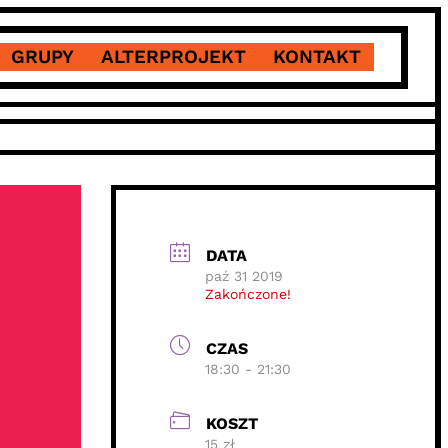
GRUPY
ALTERPROJEKT
KONTAKT
DATA
paź 31 2019
Zakończone!
CZAS
18:30 - 21:30
KOSZT
15 zł