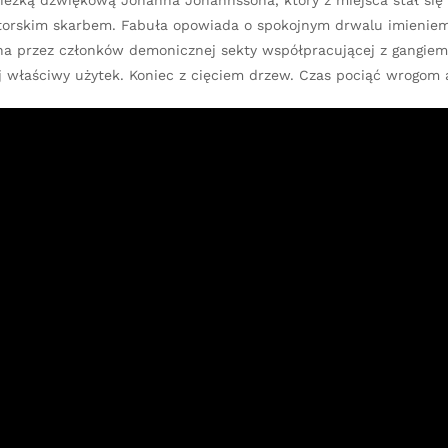
cieżką dźwiękową Jóhanna Jóhannssona, który z miejsca stał się
aktorskim skarbem. Fabuła opowiada o spokojnym drwalu imienie
na przez członków demonicznej sekty współpracującej z gangiem
ej właściwy użytek. Koniec z cięciem drzew. Czas pociąć wrogom a