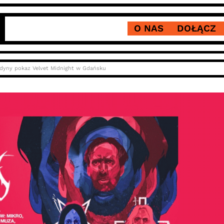
O NAS
DOŁĄCZ
dyny pokaz Velvet Midnight w Gdańsku