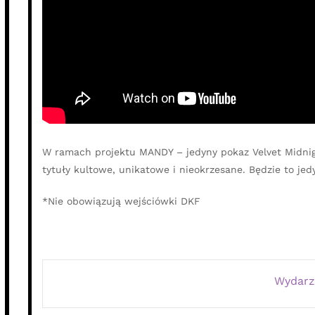
W ramach projektu MANDY – jedyny pokaz Velvet Midnig
tytuły kultowe, unikatowe i nieokrzesane. Będzie to je
*Nie obowiązują wejściówki DKF
Wydarz