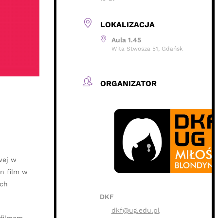
LOKALIZACJA
Aula 1.45
Wita Stwosza 51, Gdańsk
ORGANIZATOR
wej w
n film w
ich
DKF
dkf@ug.edu.pl