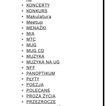
KONCERTY
KONKURS
Makulatura
Meetup
MENAŻKI
MIA
MTC
MUG
MUG CD
MUZYKA
MUZYKA NA UG
NFF
PANOPTIKUM
PŁYTY
POEZJA
POLECANE
PROZA ŻYCIA
PRZEZROCZE