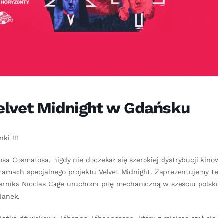
elvet Midnight w Gdańsku
ki !!!
sa Cosmatosa, nigdy nie doczekał się szerokiej dystrybucji kino
ramach specjalnego projektu Velvet Midnight. Zaprezentujemy te
iernika Nicolas Cage uruchomi piłę mechaniczną w sześciu polsk
ianek.