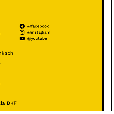
@facebook
@instagram
ń
@youtube
unkach
–
e
m
cia DKF