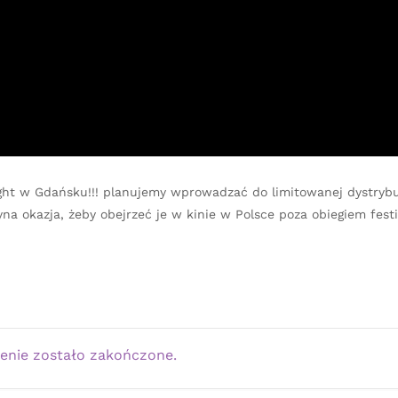
ht w Gdańsku!!! planujemy wprowadzać do limitowanej dystrybu
dyna okazja, żeby obejrzeć je w kinie w Polsce poza obiegiem fes
enie zostało zakończone.