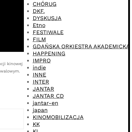
CHÓRUG
DKF.
DYSKUSJA
Etno
FESTIWALE
FILM
GDAŃSKA ORKIESTRA AKADEMICKA
HAPPENING
IMPRO
cji kinowej
indie
tiwalowym.
INNE
INTER
JANTAR
JANTAR CD
jantar-en
japan
KINOMOBILIZACJA
KK
KL