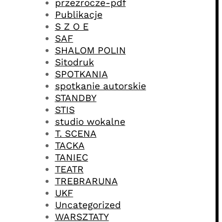
przezrocze-pdf
Publikacje
S Z O E
SAF
SHALOM POLIN
Sitodruk
SPOTKANIA
spotkanie autorskie
STANDBY
STIS
studio wokalne
T. SCENA
TACKA
TANIEC
TEATR
TREBRARUNA
UKF
Uncategorized
WARSZTATY