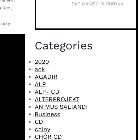
 filmem
DKF MIŁOŚC BLONDYNKI
m Red,
orty.
Categories
2020
ack
AGADIR
ALP
ALP- CD
ALTERPROJEKT
ANIMUS SALTANDI
Business
CD
chiny
CHÓR CD