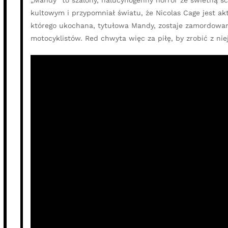
„Mandy” to szalony, halucynogenny horror ze świetną ś
kultowym i przypomniał światu, że Nicolas Cage jest 
którego ukochana, tytułowa Mandy, zostaje zamordowa
motocyklistów. Red chwyta więc za piłę, by zrobić z ni