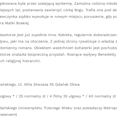
siątkowana była przez szalejącą epidemię. Zamożna rodzina młod
iejszych lat, postanawia zawierzyć córkę Bogu. Trafia ona pod sk
Dziewczynka szybko wywołuje w nowym miejscu poruszenie, gdy p
a Matki Boskiej.
lasztorze jest już zupełnie inna. Kobieta, regularnie doświadczan
ywu, jaki ma na otoczenie. Z jednej strony rywalizuje o władzę 
w płomienny romans. Obiektem westchnień bohaterki jest pochodzą
ztorze znalazła bezpieczną przystań. Rosnące wpływy Benedetty
 religijnej hierarchii.
Gdańskiego, Ul. Wita Stwosza 55 Gdańsk Oliwa
 ulgowy * / 25 normalny zł / 4 filmy 25 ulgowy * / 40 normalny zł
dańskiego Uniwersytetu Trzeciego Wieku oraz posiadaczy Metropo
d seansem)