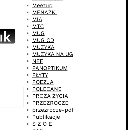
Meetup
MENAŻKI
MIA
MTC
MUG
MUG CD
MUZYKA
MUZYKA NA UG
NFF
PANOPTIKUM
PŁYTY
POEZJA
POLECANE
PROZA ŻYCIA
PRZEZROCZE
przezrocze-pdf
Publikacje
S Z O E