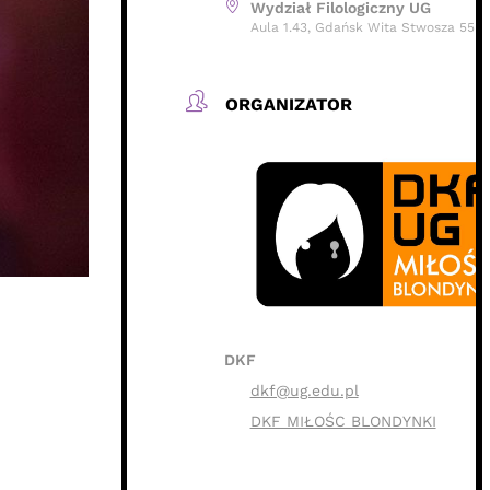
Wydział Filologiczny UG
Aula 1.43, Gdańsk Wita Stwosza 55
ORGANIZATOR
DKF
dkf@ug.edu.pl
DKF MIŁOŚC BLONDYNKI