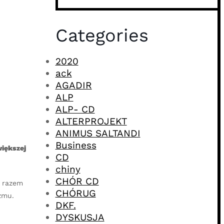
Categories
2020
ack
AGADIR
ALP
ALP- CD
ALTERPROJEKT
ANIMUS SALTANDI
Business
większej
CD
chiny
CHÓR CD
m razem
CHÓRUG
zmu.
DKF.
DYSKUSJA