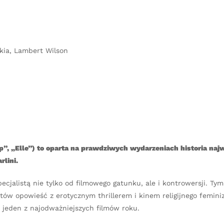
akia, Lambert Wilson
”, „Elle”) to oparta na prawdziwych wydarzeniach historia naj
rlini.
pecjalistą nie tylko od filmowego gatunku, ale i kontrowersji. Ty
tów opowieść z erotycznym thrillerem i kinem religijnego femini
c jeden z najodważniejszych filmów roku.