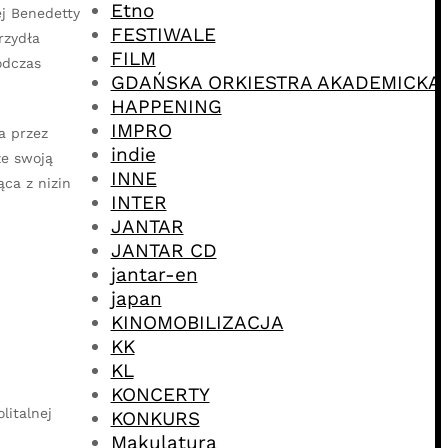
Etno
ej Benedetty
FESTIWALE
rzydła
FILM
odczas
GDAŃSKA ORKIESTRA AKADEMICKA
HAPPENING
IMPRO
a przez
indie
ze swoją
INNE
ca z nizin
INTER
JANTAR
JANTAR CD
jantar-en
japan
KINOMOBILIZACJA
KK
KL
KONCERTY
litalnej
KONKURS
Makulatura