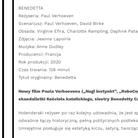
BENEDETTA
Reżyseria: Paul Verhoeven
Scenariusz: Paul Verhoeven, David Birke
Obsada: Virginie Efira, Charlotte Rampling, Daphné Pat
Zdjęcia: Jeanne Lapoirie
Muzyka: Anne Dudley
Producenci: Francja
Rok produkcji: 2020
Czas trwania: 126 minut
Tytuł oryginalny: Benedetta
Nowy film Paula Verhoevena („Nagi instynkt”, „RoboCop
skandalistki Kościoła katolickiego, siostry Benedetty Ca
Holenderski reżyser po raz kolejny udowadnia, że jest s
odważnie łączy historyczną, pełną politycznych podteks
Umiejętnie posługuje się estetyką kiczu, satyrą, tworzą