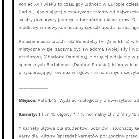
Koniec XVII wieku to czas, gdy ludność w Europie dzie
Carlini, ujawniającej niespotykane talenty od najwcześn
siostry przeoryszy jednego z toskańskich klasztorów. 
modlitwy w niewytłumaczalny sposób upada na nią figur
Po osiemnastu latach rola Benedetty (Virginie Efira) w k
mistyczne wizje, zaczyna być świadoma swojej siły i wpł
przełożoną (Charlotte Rampling), z drugiej wdaje się 
społecznych Bartolomea (Daphné Patakia), która w klas
przysparzają jej również wrogów, i to na samych szczytach
____________
Miejsce
: Aula 1.43, Wydział Filologiczny Uniwersytetu 
Karnety:
1 film 10 ulgowy * / 15 normalny zł / 2 filmy 15
* karnety ulgowe dla studentów, uczniów i słuchaczy G
Karty dla Kultury (sprzedaż karnetów pół godziny prze