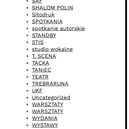
SAF
SHALOM POLIN
Sitodruk
SPOTKANIA
spotkanie autorskie
STANDBY
STIS
studio wokalne
T. SCENA
TACKA
TANIEC
TEATR
TREBRARUNA
UKF
Uncategorized
WARSZTATY
WARSZTATY
WYDANIA
WYSTAWY