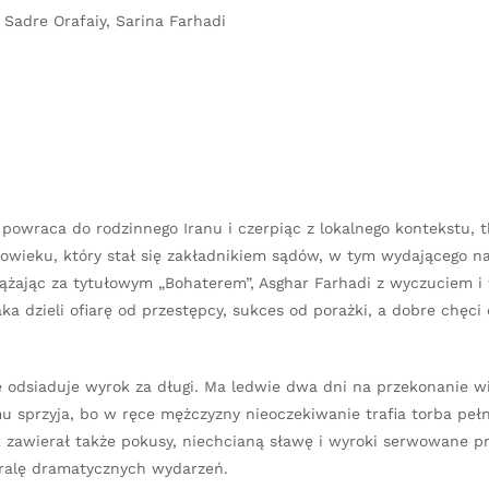
Sadre Orafaiy, Sarina Farhadi
 powraca do rodzinnego Iranu i czerpiąc z lokalnego kontekstu, t
owieku, który stał się zakładnikiem sądów, w tym wydającego na
dążając za tytułowym „Bohaterem”, Asghar Farhadi z wyczuciem 
aka dzieli ofiarę od przestępcy, sukces od porażki, a dobre chęci
 odsiaduje wyrok za długi. Ma ledwie dwa dni na przekonanie wi
u sprzyja, bo w ręce mężczyzny nieoczekiwanie trafia torba peł
 zawierał także pokusy, niechcianą sławę i wyroki serwowane p
iralę dramatycznych wydarzeń.