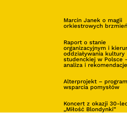
Marcin Janek o magii
orkiestrowych brzmie
Raport o stanie
organizacyjnym i kier
oddziaływania kultury
studenckiej w Polsce 
analiza i rekomendacj
Alterprojekt – progra
wsparcia pomysłów
Koncert z okazji 30-le
„Miłość Blondynki”