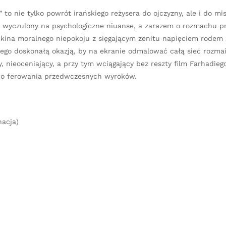
o nie tylko powrót irańskiego reżysera do ojczyzny, ale i do mi
m wyczulony na psychologiczne niuanse, a zarazem o rozmachu pr
kina moralnego niepokoju z sięgającym zenitu napięciem rodem z
niego doskonałą okazją, by na ekranie odmalować całą sieć rozma
, nieoceniający, a przy tym wciągający bez reszty film Farhadie
 do ferowania przedwczesnych wyroków.
nacja)