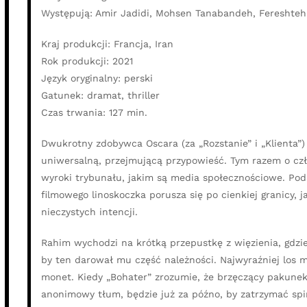
Występują: Amir Jadidi, Mohsen Tanabandeh, Fereshteh 
Kraj produkcji: Francja, Iran
Rok produkcji: 2021
Język oryginalny: perski
Gatunek: dramat, thriller
Czas trwania: 127 min.
Dwukrotny zdobywca Oscara (za „Rozstanie” i „Klienta”)
uniwersalną, przejmującą przypowieść. Tym razem o czł
wyroki trybunału, jakim są media społecznościowe. Po
filmowego linoskoczka porusza się po cienkiej granicy, j
nieczystych intencji.
Rahim wychodzi na krótką przepustkę z więzienia, gdzie
by ten darował mu część należności. Najwyraźniej los m
monet. Kiedy „Bohater” zrozumie, że brzęczący pakunek
anonimowy tłum, będzie już za późno, by zatrzymać sp