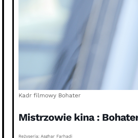
Kadr filmowy Bohater
Mistrzowie kina : Bohate
Reżyseria: Asghar Farhadi