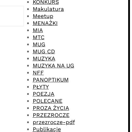
KONKURS
Makulatura
Meetup
MENAŻKI
MIA
MTC
MUG
MUG CD
MUZYKA
MUZYKA NA UG
NFF
PANOPTIKUM
PŁYTY
POEZJA
POLECANE
PROZA ŻYCIA
PRZEZROCZE
przezrocze-pdf
Publikacje