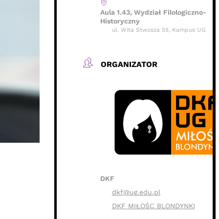
Aula 1.43, Wydział Filologiczno-
Historyczny
ul. Wita Stwosza 55, Kampus UG
ORGANIZATOR
DKF
dkf@ug.edu.pl
DKF MIŁOŚC BLONDYNKI