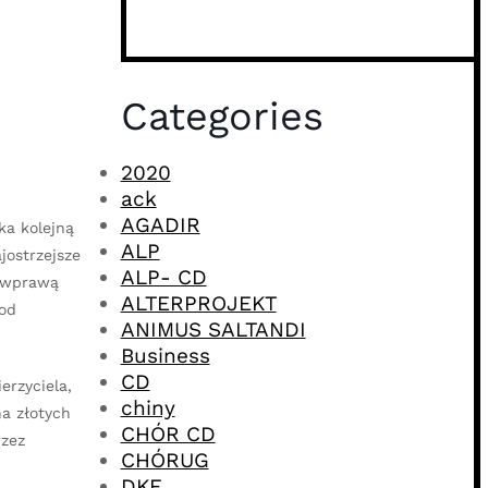
Categories
2020
ack
AGADIR
ka kolejną
ALP
jostrzejsze
ALP- CD
i wprawą
ALTERPROJEKT
 od
ANIMUS SALTANDI
Business
CD
erzyciela,
chiny
na złotych
CHÓR CD
rzez
CHÓRUG
DKF.