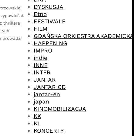
DYSKUSJA
strzowskiej
Etno
zypowieści.
FESTIWALE
 thrillera
FILM
itych
GDAŃSKA ORKIESTRA AKADEMICKA
go prowadzi
HAPPENING
IMPRO
indie
INNE
INTER
JANTAR
JANTAR CD
jantar-en
japan
KINOMOBILIZACJA
KK
KL
KONCERTY