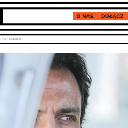
O NAS
DOŁĄCZ
kina : Bohater