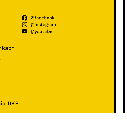
@facebook
@instagram
ń
@youtube
unkach
–
e
m
cia DKF