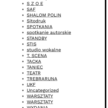
S Z O E
SAF
SHALOM POLIN
Sitodruk
SPOTKANIA
spotkanie autorskie
STANDBY
STIS
studio wokalne
T. SCENA
TACKA
TANIEC
TEATR
TREBRARUNA
UKF
Uncategorized
WARSZTATY
WARSZTATY
WYDANIA