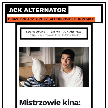
Skip
ACK ALTERNATOR
to
content
O NAS
DOŁĄCZ
GRUPY
ALTERPROJEKT
KONTAKT
Strona główna
Events - ACK Alternator
Film
Mistrzowie kina: FUNNY GAMES
Mistrzowie kina: