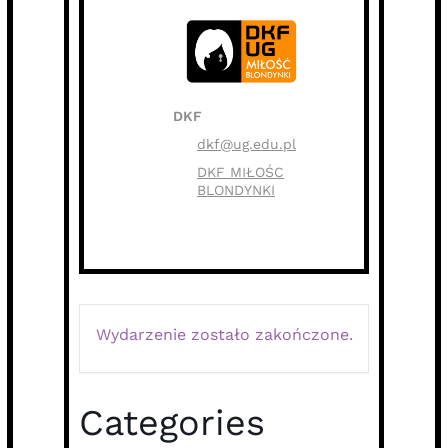
DKF
dkf@ug.edu.pl
DKF MIŁOŚC
BLONDYNKI
Wydarzenie zostało zakończone.
Categories