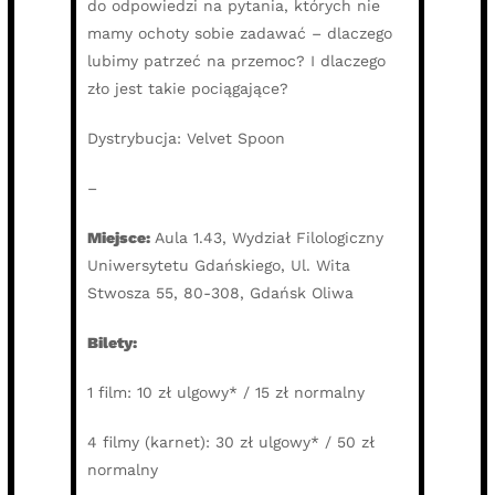
do odpowiedzi na pytania, których nie
mamy ochoty sobie zadawać – dlaczego
lubimy patrzeć na przemoc? I dlaczego
zło jest takie pociągające?
Dystrybucja: Velvet Spoon
–
Miejsce:
Aula 1.43, Wydział Filologiczny
Uniwersytetu Gdańskiego, Ul. Wita
Stwosza 55, 80-308, Gdańsk Oliwa
Bilety
:
1 film: 10 zł ulgowy* / 15 zł normalny
4 filmy (karnet): 30 zł ulgowy* / 50 zł
normalny