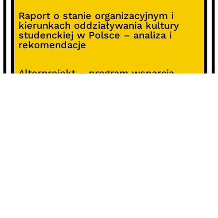
Raport o stanie organizacyjnym i
kierunkach oddziaływania kultury
studenckiej w Polsce – analiza i
rekomendacje
Alterprojekt – program wsparcia
pomysłów
Koncert z okazji 30-lecia DKF „Miłość
Blondynki”
SOCIALS