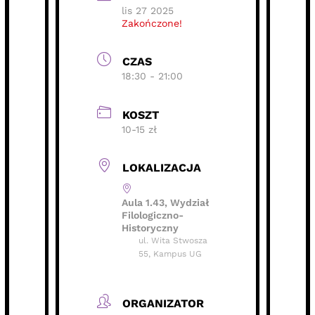
lis 27 2025
Zakończone!
CZAS
18:30 - 21:00
KOSZT
10-15 zł
LOKALIZACJA
Aula 1.43, Wydział
Filologiczno-
Historyczny
ul. Wita Stwosza
55, Kampus UG
ORGANIZATOR