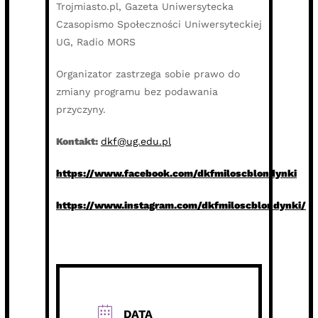
Trojmiasto.pl, Gazeta Uniwersytecka
Czasopismo Społeczności Uniwersyteckiej
UG, Radio MORS
Organizator zastrzega sobie prawo do
zmiany programu bez podawania
przyczyny.
Kontakt:
dkf@ug.edu.pl
https://www.facebook.com/dkfmiloscblondynki
https://www.instagram.com/dkfmiloscblondynki/
DATA