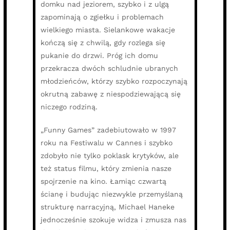
domku nad jeziorem, szybko i z ulgą
zapominają o zgiełku i problemach
wielkiego miasta. Sielankowe wakacje
kończą się z chwilą, gdy rozlega się
pukanie do drzwi. Próg ich domu
przekracza dwóch schludnie ubranych
młodzieńców, którzy szybko rozpoczynają
okrutną zabawę z niespodziewającą się
niczego rodziną.
„Funny Games” zadebiutowało w 1997
roku na Festiwalu w Cannes i szybko
zdobyło nie tylko poklask krytyków, ale
też status filmu, który zmienia nasze
spojrzenie na kino. Łamiąc czwartą
ścianę i budując niezwykle przemyślaną
strukturę narracyjną, Michael Haneke
jednocześnie szokuje widza i zmusza nas