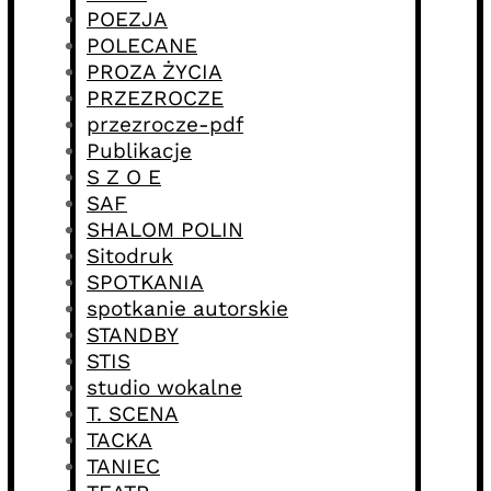
POEZJA
POLECANE
PROZA ŻYCIA
PRZEZROCZE
przezrocze-pdf
Publikacje
S Z O E
SAF
SHALOM POLIN
Sitodruk
SPOTKANIA
spotkanie autorskie
STANDBY
STIS
studio wokalne
T. SCENA
TACKA
TANIEC