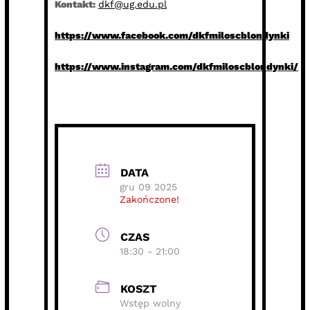
Kontakt:
dkf@ug.edu.pl
https://www.facebook.com/dkfmiloscblondynki
https://www.instagram.com/dkfmiloscblondynki/
DATA
gru 09 2025
Zakończone!
CZAS
18:30 - 21:00
KOSZT
Wstęp wolny