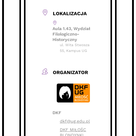
LOKALIZACJA
Aula 1.43, Wydział
Filologiczno-
Historyczny
ul. Wita Stwosza
55, Kampus UG
ORGANIZATOR
DKF
dkf@ug.edu.pl
DKF MIŁOŚC
BLONDYNKI