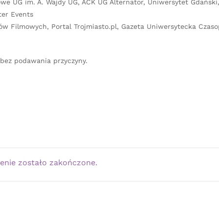
we UG im. A. Wajdy UG, ACK UG Alternator, Uniwersytet Gdański
ter Events
ów Filmowych, Portal Trojmiasto.pl, Gazeta Uniwersytecka Czas
 bez podawania przyczyny.
enie zostało zakończone.