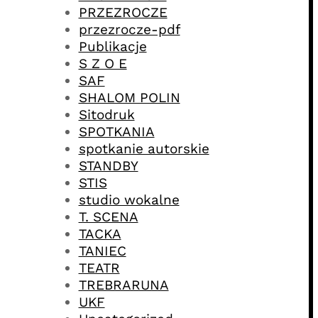
PRZEZROCZE
przezrocze-pdf
Publikacje
S Z O E
SAF
SHALOM POLIN
Sitodruk
SPOTKANIA
spotkanie autorskie
STANDBY
STIS
studio wokalne
T. SCENA
TACKA
TANIEC
TEATR
TREBRARUNA
UKF