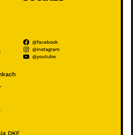
@facebook
@instagram
ń
@youtube
unkach
–
e
m
cia DKF