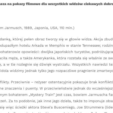
sza na pokazy filmowe dla wszystkich widzów ciekawych dobre
im Jarmusch, 1989, Japonia, USA, 110 min.)
ładanką, której pełen obraz tworzy się w głowie widza. Akcja zb
podupadłym hotelu Arkada w Memphis w stanie Tennessee; rodzi
ę bohaterowie opowieści: dwójka japońskich turystów, podróżując
ciła męża, a także Amerykanka, która rozstała się właśnie ze s
ę, a w tle rozlegnie się dźwięk wystrzału. Wszystkich nawiedzi t
o idola widzimy jednak tylko jego rozpaczliwe pragnienie zmartwy
likty. Przeciwnie – reżyser ostentacyjnie pokazuje brak konflikt
one znaczenia i puenty. W przeciwieństwie jednak do wcześniejsz
łównym bohaterem „Mystery Train” jest czas, bowiem Jarmuscha fa
eń. Za to podobnie, jak inne jego dzieła, także to imponuje obs
się więc ścieżki aktora Steve’a Buscemiego, Joe Strummera (lide