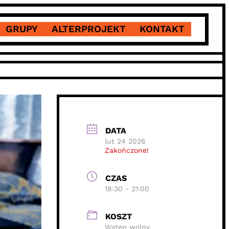
GRUPY
ALTERPROJEKT
KONTAKT
DATA
lut 24 2026
Zakończone!
CZAS
18:30 - 21:00
KOSZT
Wstęp wolny