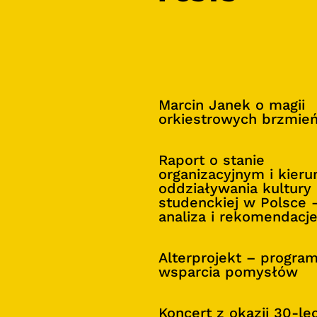
Marcin Janek o magii
orkiestrowych brzmie
Raport o stanie
organizacyjnym i kier
oddziaływania kultury
studenckiej w Polsce 
analiza i rekomendacj
Alterprojekt – progra
wsparcia pomysłów
Koncert z okazji 30-le