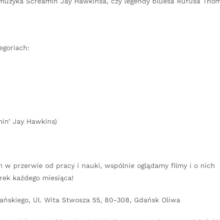
 i muzyka Screamin Jay Hawkinsa, czy legendy bluesa Rufusa Tho
egoriach:
in’ Jay Hawkins)
w przerwie od pracy i nauki, wspólnie oglądamy filmy i o nich
orek każdego miesiąca!
dańskiego, Ul. Wita Stwosza 55, 80-308, Gdańsk Oliwa