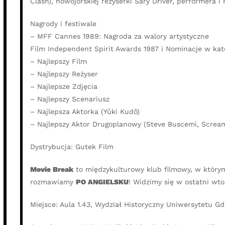
Clash), nowojorskiej reżyserki Sary Driver, performera
Nagrody i festiwale
– MFF Cannes 1989: Nagroda za walory artystyczne
Film Independent Spirit Awards 1987 i Nominacje w kat
– Najlepszy Film
– Najlepszy Reżyser
– Najlepsze Zdjęcia
– Najlepszy Scenariusz
– Najlepsza Aktorka (Yûki Kudô)
– Najlepszy Aktor Drugoplanowy (Steve Buscemi, Scream
Dystrybucja: Gutek Film
Movie Break
to międzykulturowy klub filmowy, w którym 
rozmawiamy
PO ANGIELSKU
! Widzimy się w ostatni wt
Miejsce: Aula 1.43, Wydział Historyczny Uniwersytetu G