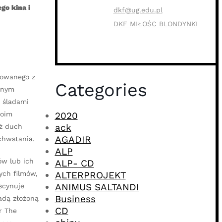
go kina i
dkf@ug.edu.pl
DKF MIŁOŚC BLONDYNKI
udowanego z
Categories
nnym
a śladami
woim
2020
ack
eż duch
AGADIR
chwstania.
ALP
ów lub ich
ALP- CD
ych filmów,
ALTERPROJEKT
ANIMUS SALTANDI
scynuje
Business
adą złożoną
CD
r The