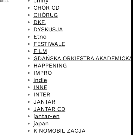
chiny
masa.
CHÓR CD
CHÓRUG
DKF.
DYSKUSJA
Etno
FESTIWALE
FILM
GDAŃSKA ORKIESTRA AKADEMICKA
HAPPENING
IMPRO
indie
INNE
INTER
JANTAR
JANTAR CD
jantar-en
japan
KINOMOBILIZACJA