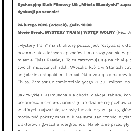
Dyskusyjny Klub Filmowy UG „Miłość Blondynki” zapra
dyskusji po seansie!
24 lutego 2026 (wtorek), godz. 18:30
Movie Break: MYSTERY TRAIN | WSTĘP WOLNY
(Reż. J
„Mystery Train” ma strukturę puzzli, jest rozsypaną uk
pozornie niezależnych epizodów filmu rozgrywa się w 
mieście Elvisa Presleya. To tu zatrzymują się na chwil
swoich muzycznych idoli; Włoszka, która w Stanach stra
angielskim chłopakiem. Ich ścieżki przetną się na chwil
Elvisa. Zamiast unieśmiertelniającego kultu i miłości d
Jak zwykle u Jarmuscha nie chodzi o akcję, fabułę, konf
pozorność, nic-nie-dzianie-się lub dzianie się pozbawi
w których najważniejsze były ludzkie czyny i gesty, g
możliwość pokazywania w kinie symultaniczności wydarz
z aktorów i gwiazd undergroundu. Na ekranie przecięły 