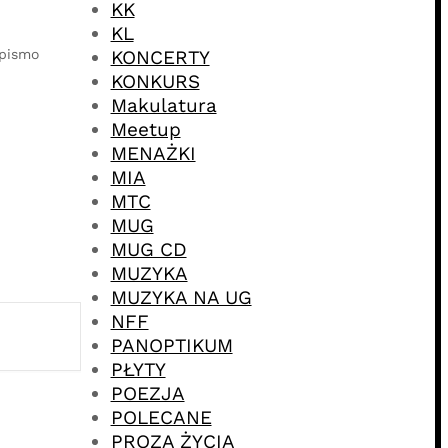
,
KK
KL
opismo
KONCERTY
KONKURS
Makulatura
Meetup
MENAŻKI
MIA
MTC
MUG
MUG CD
MUZYKA
MUZYKA NA UG
NFF
PANOPTIKUM
PŁYTY
POEZJA
POLECANE
PROZA ŻYCIA