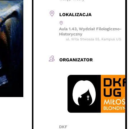
LOKALIZACJA
Aula 1.43, Wydział Filologiczno-
Historyczny
ul. Wita Stwosza 55, Kampus UG
ORGANIZATOR
DKF