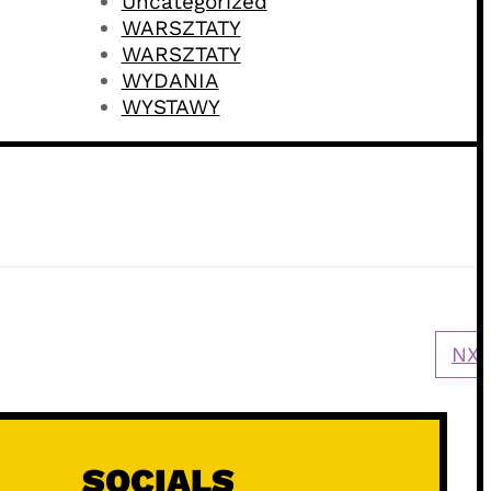
Uncategorized
WARSZTATY
WARSZTATY
WYDANIA
WYSTAWY
NXT
SOCIALS