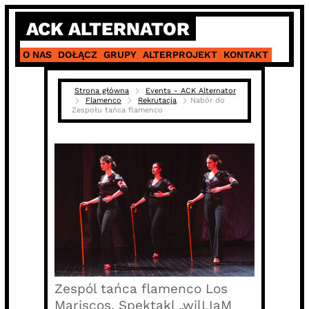
Skip
ACK ALTERNATOR
to
content
O NAS
DOŁĄCZ
GRUPY
ALTERPROJEKT
KONTAKT
Strona główna
Events - ACK Alternator
Flamenco
Rekrutacja
Nabór do
Zespołu tańca flamenco
Zespól tańca flamenco Los
Mariscos. Spektakl „wilLIaM