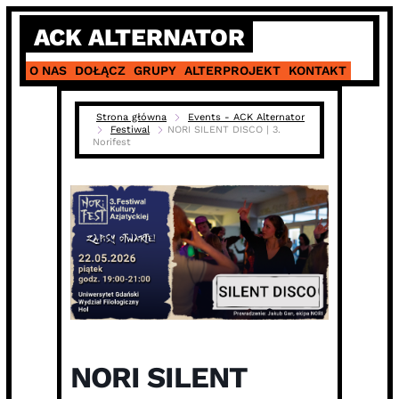
Skip
ACK ALTERNATOR
to
content
O NAS
DOŁĄCZ
GRUPY
ALTERPROJEKT
KONTAKT
Strona główna
Events - ACK Alternator
Festiwal
NORI SILENT DISCO | 3.
Norifest
NORI SILENT