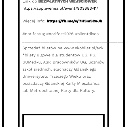
Link do
BEZPŁATNYCH WEJŚCIÓWEK
https://app.evenea.pl/event/903683-11/
Więcej info:
https://fb.me/e/7H5m5CvJb
#norifestug #norifest2026 #silentdisco
______________________________________________
Sprzedaż biletów na www.ekobilet.pl/ack
*bilety ulgowe dla studentów UG, PG,
GUMed-u, ASP, pracowników UG, uczniów
szkół średnich, słuchaczy Gdańskiego
Uniwersytetu Trzeciego Wieku oraz
posiadaczy Gdańskiej Karty Mieszkańca
lub Metropolitalnej Karty dla Kultury.