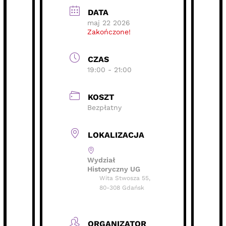
DATA
maj 22 2026
Zakończone!
CZAS
19:00 - 21:00
KOSZT
Bezpłatny
LOKALIZACJA
Wydział
Historyczny UG
Wita Stwosza 55,
80-308 Gdańsk
ORGANIZATOR