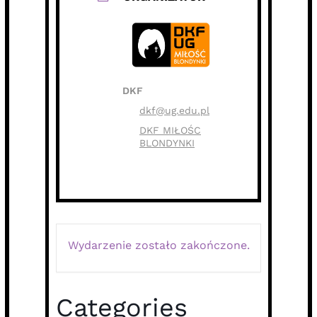
DKF
dkf@ug.edu.pl
DKF MIŁOŚC
BLONDYNKI
Wydarzenie zostało zakończone.
Categories