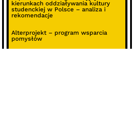
kierunkach oddziaływania kultury
studenckiej w Polsce – analiza i
rekomendacje
Alterprojekt – program wsparcia
pomysłów
Koncert z okazji 30-lecia DKF „Miłość
Blondynki”
SOCIALS