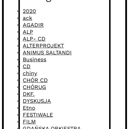
2020
ack
AGADIR
ALP
ALP- CD
ALTERPROJEKT
ANIMUS SALTANDI
Business
CD
chiny
CHÓR CD
CHÓRUG
DKF.
DYSKUSJA
Etno
FESTIWALE
FILM
GDAŃSKA ORKIESTRA