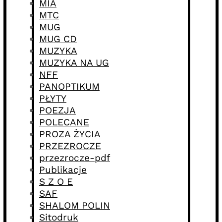
MIA
MTC
MUG
MUG CD
MUZYKA
MUZYKA NA UG
NFF
PANOPTIKUM
PŁYTY
POEZJA
POLECANE
PROZA ŻYCIA
PRZEZROCZE
przezrocze-pdf
Publikacje
S Z O E
SAF
SHALOM POLIN
Sitodruk