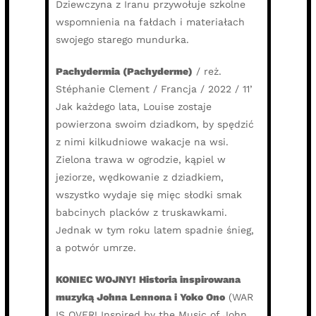
Dziewczyna z Iranu przywołuje szkolne
wspomnienia na fałdach i materiałach
swojego starego mundurka.
Pachydermia (Pachyderme)
/ reż.
Stéphanie Clement / Francja / 2022 / 11’
Jak każdego lata, Louise zostaje
powierzona swoim dziadkom, by spędzić
z nimi kilkudniowe wakacje na wsi.
Zielona trawa w ogrodzie, kąpiel w
jeziorze, wędkowanie z dziadkiem,
wszystko wydaje się mięc słodki smak
babcinych placków z truskawkami.
Jednak w tym roku latem spadnie śnieg,
a potwór umrze.
KONIEC WOJNY! Historia inspirowana
muzyką Johna Lennona i Yoko Ono
(WAR
IS OVER! Inspired by the Music of John