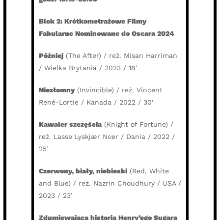
Blok 2: Krótkometrażowe Filmy
Fabularne Nominowane do Oscara 2024
Później
(The After) / reż. Misan Harriman
/ Wielka Brytania / 2023 / 18’
Niezłomny
(Invincible) / reż. Vincent
René-Lortie / Kanada / 2022 / 30’
Kawaler szczęścia
(Knight of Fortune) /
reż. Lasse Lyskjær Noer / Dania / 2022 /
25’
Czerwony, biały, niebieski
(Red, White
and Blue) / reż. Nazrin Choudhury / USA /
2023 / 23’
Zdumiewająca historia Henry’ego Sugara