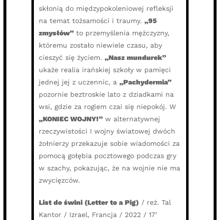
skłonią do międzypokoleniowej refleksji
na temat tożsamości i traumy.
„95
zmysłów”
to przemyślenia mężczyzny,
któremu zostało niewiele czasu, aby
cieszyć się życiem.
„Nasz mundurek”
ukaże realia irańskiej szkoły w pamięci
jednej jej z uczennic, a
„Pachydermia”
pozornie beztroskie lato z dziadkami na
wsi, gdzie za rogiem czai się niepokój. W
„KONIEC WOJNY!”
w alternatywnej
rzeczywistości I wojny światowej dwóch
żołnierzy przekazuje sobie wiadomości za
pomocą gołębia pocztowego podczas gry
w szachy, pokazując, że na wojnie nie ma
zwycięzców.
List do świni (Letter to a Pig)
/ reż. Tal
Kantor / Izrael, Francja / 2022 / 17’