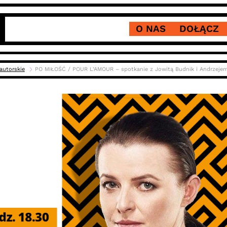
O NAS
DOŁĄCZ
autorskie
PO MIŁOŚĆ / POUR L’AMOUR – spotkanie z Jowitą Budnik i Andrzej