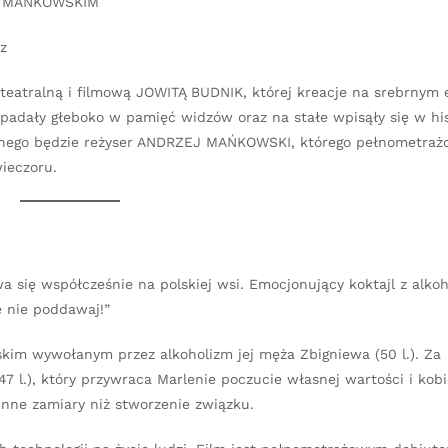
M MAŃKOWSKIM
z
eatralną i filmową JOWITĄ BUDNIK, której kreacje na srebrnym 
zapadały głeboko w pamięć widzów oraz na stałe wpisąły się w his
jalnego będzie reżyser ANDRZEJ MAŃKOWSKI, którego pełnometraż
ieczoru.
 się współcześnie na polskiej wsi. Emocjonujący koktajl z alkoh
 nie poddawaj!”
kim wywołanym przez alkoholizm jej męża Zbigniewa (50 l.). Za
 l.), który przywraca Marlenie poczucie własnej wartości i kobi
inne zamiary niż stworzenie związku.