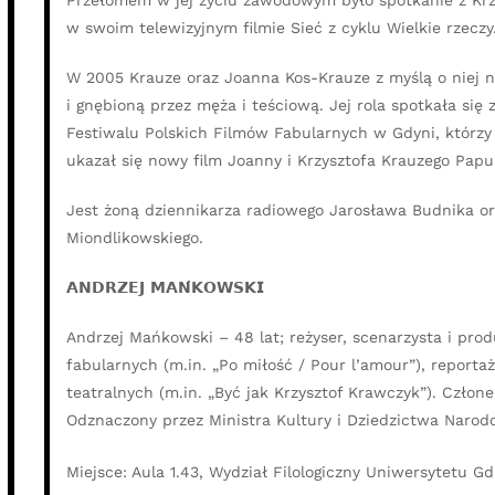
Przełomem w jej życiu zawodowym było spotkanie z Krz
w swoim telewizyjnym filmie Sieć z cyklu Wielkie rzecz
W 2005 Krauze oraz Joanna Kos-Krauze z myślą o niej na
i gnębioną przez męża i teściową. Jej rola spotkała się
Festiwalu Polskich Filmów Fabularnych w Gdyni, którzy 
ukazał się nowy film Joanny i Krzysztofa Krauzego Papus
Jest żoną dziennikarza radiowego Jarosława Budnika or
Miondlikowskiego.
𝗔𝗡𝗗𝗥𝗭𝗘𝗝 𝗠𝗔𝗡́𝗞𝗢𝗪𝗦𝗞𝗜
Andrzej Mańkowski – 48 lat; reżyser, scenarzysta i pro
fabularnych (m.in. „Po miłość / Pour l’amour”), reporta
teatralnych (m.in. „Być jak Krzysztof Krawczyk”). Czło
Odznaczony przez Ministra Kultury i Dziedzictwa Narod
Miejsce: Aula 1.43, Wydział Filologiczny Uniwersytetu G