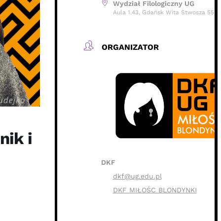
Wydział Filologiczny UG
Aula 1.43, Gdańsk Wita Stwosza 55
ORGANIZATOR
ik i
DKF
dkf@ug.edu.pl
DKF MIŁOŚC BLONDYNKI