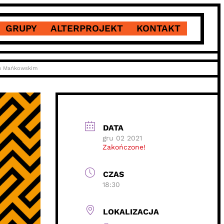
GRUPY
ALTERPROJEKT
KONTAKT
em Mańkowskim
DATA
gru 02 2021
Zakończone!
CZAS
18:30
LOKALIZACJA