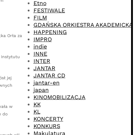
em
Etno
FESTIWALE
FILM
GDAŃSKA ORKIESTRA AKADEMICKA
HAPPENING
tka Orła za
IMPRO
indie
INNE
 Instytutu
INTER
JANTAR
JANTAR CD
sł jej
jantar-en
ównych
japan
KINOMOBILIZACJA
KK
wała w
KL
e do
KONCERTY
KONKURS
Makulatura