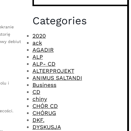
Categories
ekranie
torię
2020
owy debiut
ack
AGADIR
ALP
ALP- CD
ALTERPROJEKT
ANIMUS SALTANDI
olu i
Business
CD
chiny
CHÓR CD
ecości.
CHÓRUG
DKF.
DYSKUSJA