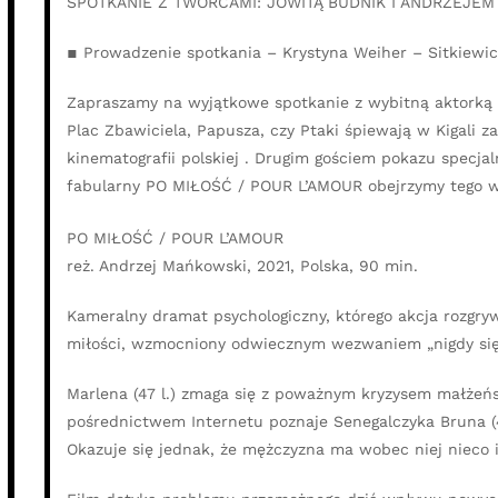
SPOTKANIE Z TWÓRCAMI: JOWITĄ BUDNIK I ANDRZEJE
▪ Prowadzenie spotkania – Krystyna Weiher – Sitkiewic
Zapraszamy na wyjątkowe spotkanie z wybitną aktorką t
Plac Zbawiciela, Papusza, czy Ptaki śpiewają w Kigali 
kinematografii polskiej . Drugim gościem pokazu spec
fabularny PO MIŁOŚĆ / POUR L’AMOUR obejrzymy tego w
PO MIŁOŚĆ / POUR L’AMOUR
reż. Andrzej Mańkowski, 2021, Polska, 90 min.
Kameralny dramat psychologiczny, którego akcja rozgrywa
miłości, wzmocniony odwiecznym wezwaniem „nigdy się
Marlena (47 l.) zmaga się z poważnym kryzysem małżeńs
pośrednictwem Internetu poznaje Senegalczyka Bruna (47
Okazuje się jednak, że mężczyzna ma wobec niej nieco 