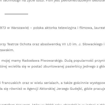
technologii na życie ludzi. Film jest pełnometrażowym debiut
973 w Warszawie) – polska aktorka telewizyjna i filmowa, laurea
y Teatrze Ochota oraz absolwentką VII LO im. J. Słowackiego i
zawskim.
 mojej mamy Radosława Piwowarskigo. Dużą popularność przynió
której wcieliła się w postać zbuntowanej pasierbicy jednego z gł
 i francuskich oraz w wielu serialach, a także gościnnie występo
 się również w Agencji Aktorskiej Jerzego Gudejki, gdzie pracuj