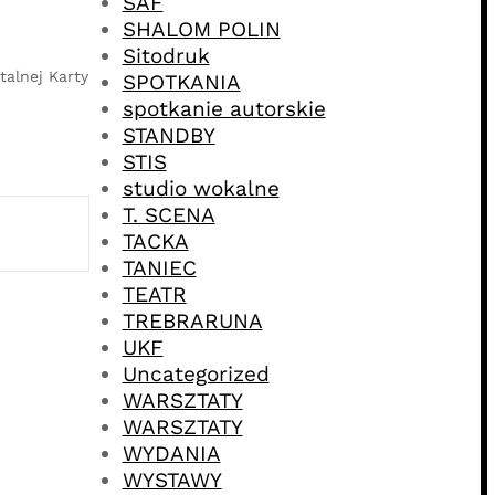
SAF
SHALOM POLIN
Sitodruk
talnej Karty
SPOTKANIA
spotkanie autorskie
STANDBY
STIS
studio wokalne
T. SCENA
TACKA
TANIEC
TEATR
TREBRARUNA
UKF
Uncategorized
WARSZTATY
WARSZTATY
WYDANIA
WYSTAWY