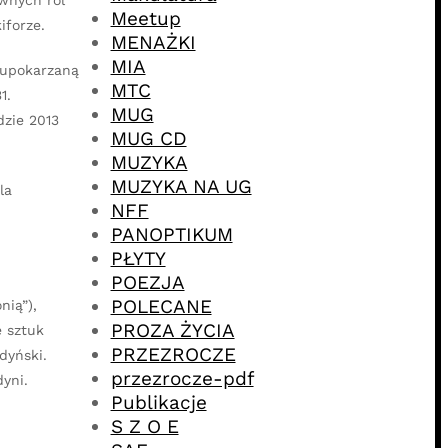
wnych ról
Meetup
iforze.
MENAŻKI
MIA
ę upokarzaną
MTC
1.
MUG
dzie 2013
MUG CD
MUZYKA
MUZYKA NA UG
la
NFF
PANOPTIKUM
PŁYTY
POEZJA
POLECANE
nią”),
PROZA ŻYCIA
e sztuk
PRZEZROCZE
dyński.
przezrocze-pdf
yni.
Publikacje
S Z O E