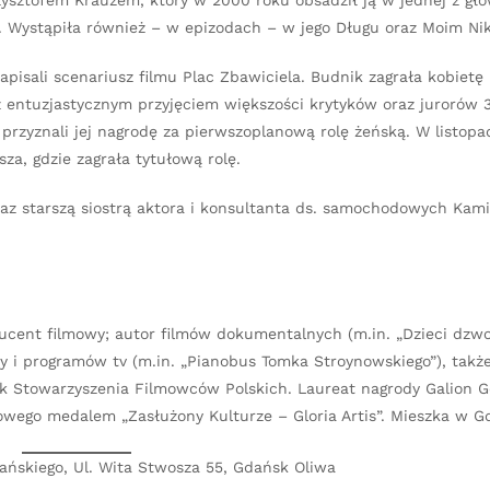
ysztofem Krauzem, który w 2000 roku obsadził ją w jednej z głó
y. Wystąpiła również – w epizodach – w jego Długu oraz Moim Nik
pisali scenariusz filmu Plac Zbawiciela. Budnik zagrała kobiet
 z entuzjastycznym przyjęciem większości krytyków oraz jurorów 3
przyznali jej nagrodę za pierwszoplanową rolę żeńską. W listopa
za, gdzie zagrała tytułową rolę.
az starszą siostrą aktora i konsultanta ds. samochodowych Kami
ducent filmowy; autor filmów dokumentalnych (m.in. „Dzieci dzwo
ży i programów tv (m.in. „Pianobus Tomka Stroynowskiego”), takż
nek Stowarzyszenia Filmowców Polskich. Laureat nagrody Galion G
owego medalem „Zasłużony Kulturze – Gloria Artis”. Mieszka w Gd
dańskiego, Ul. Wita Stwosza 55, Gdańsk Oliwa