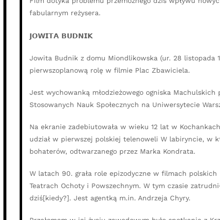
Film dotyka problemu przemożnego dziś wpływu nowych 
fabularnym reżysera.
𝗝𝗢𝗪𝗜𝗧𝗔 𝗕𝗨𝗗𝗡𝗜𝗞
Jowita Budnik z domu Miondlikowska (ur. 28 listopada 1
pierwszoplanową rolę w filmie Plac Zbawiciela.
Jest wychowanką młodzieżowego ogniska Machulskich prz
Stosowanych Nauk Społecznych na Uniwersytecie Wars
Na ekranie zadebiutowała w wieku 12 lat w Kochankach
udział w pierwszej polskiej telenoweli W labiryncie, w 
bohaterów, odtwarzanego przez Marka Kondrata.
W latach 90. grała role epizodyczne w filmach polskich
Teatrach Ochoty i Powszechnym. W tym czasie zatrudniła
dziś[kiedy?]. Jest agentką m.in. Andrzeja Chyry.