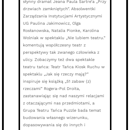
słynny dramat Jeana Paula Sartre’a „Przy
drzwiach zamkniętych”. Absolwentki
Zarządzania Instytucjami Artystycznymi
UG Paulina Jakimowicz, Olga
Rosłanowska, Natalia Pionke, Karolina
Wolniak w spektaklu „Nie lubiem teatru.”
komentują współczesny teatr z
perspektywy tak zwanego człowieka z
ulicy. Zobaczymy też dwa spektakle
teatru tańca: Teatr Tańca Kiosk Ruchu w
spektaklu „Jak się rzeczy mają?”
inspiruje się książką „51 zabaw (z)
rzeczami” Rogera-Pol Droita,
zastanawiając się nad naszymi relacjami
z otaczającymi nas przedmiotami, a
Grupa Teatru Tańca Puzzle bada temat
budowania własnego wizerunku,
dopasowywania się do innych i