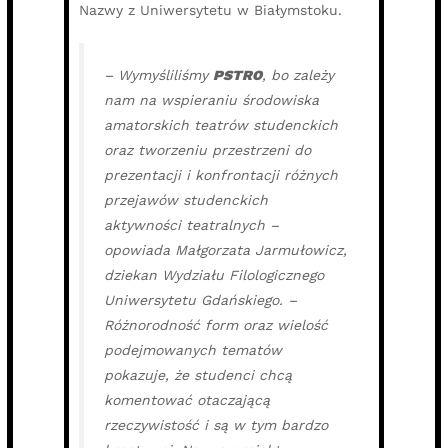
Nazwy z Uniwersytetu w Białymstoku.
– Wymyśliliśmy
PSTRO
, bo zależy
nam na wspieraniu środowiska
amatorskich teatrów studenckich
oraz tworzeniu przestrzeni do
prezentacji i konfrontacji różnych
przejawów studenckich
aktywności teatralnych –
opowiada Małgorzata Jarmułowicz,
dziekan Wydziału Filologicznego
Uniwersytetu Gdańskiego. –
Różnorodność form oraz wielość
podejmowanych tematów
pokazuje, że studenci chcą
komentować otaczającą
rzeczywistość i są w tym bardzo