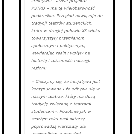
kreatywni. Nazwa projektu –
PSTRO – ma tę wielobarwność
podkreślać. Przegląd nawiązuje do
tradycji teatrów studenckich,
które w drugiej połowie XX wieku
towarzyszyły przemianom
społecznym i politycznym,
wywierając realny wpływ na
historię i tożsamość naszego
regionu.
– Cieszymy się, że inicjatywa jest
kontynuowana i że odbywa się w
naszym teatrze, który ma dużą
tradycję związaną z teatrami
studenckimi. Podobnie jak w
zeszłym roku nasi aktorzy
poprowadzą warsztaty dla
uczestników, a przegląd