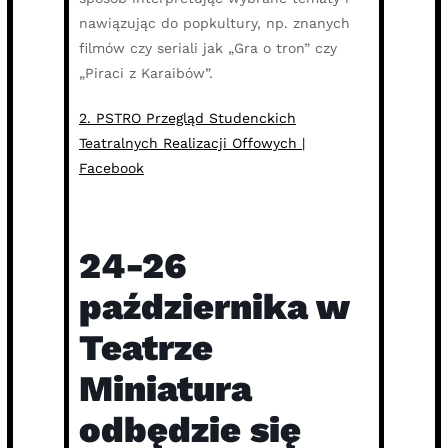
nawiązując do popkultury, np. znanych
filmów czy seriali jak „Gra o tron” czy
„Piraci z Karaibów”.
2. PSTRO Przegląd Studenckich
Teatralnych Realizacji Offowych |
Facebook
24-26
października w
Teatrze
Miniatura
odbędzie się