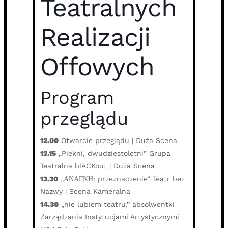
Teatralnych
Realizacji
Offowych
Program
przeglądu
12.00
Otwarcie przeglądu | Duża Scena
12.15
„Piękni, dwudziestoletni” Grupa
Teatralna blACKout | Duża Scena
13.30
„ΑΝАΓΚΗ: przeznaczenie” Teatr bez
Nazwy | Scena Kameralna
14.30
„nie lubiem teatru.” absolwentki
Zarządzania Instytucjami Artystycznymi