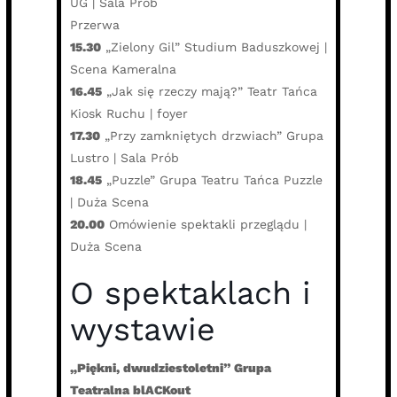
UG | Sala Prób
Przerwa
15.30
„Zielony Gil” Studium Baduszkowej |
Scena Kameralna
16.45
„Jak się rzeczy mają?” Teatr Tańca
Kiosk Ruchu | foyer
17.30
„Przy zamkniętych drzwiach” Grupa
Lustro | Sala Prób
18.45
„Puzzle” Grupa Teatru Tańca Puzzle
| Duża Scena
20.00
Omówienie spektakli przeglądu |
Duża Scena
O spektaklach i
wystawie
„Piękni, dwudziestoletni” Grupa
Teatralna blACKout