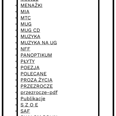
MENAŻKI
MIA
MTC
MUG
MUG CD
MUZYKA
MUZYKA NA UG
NFF
PANOPTIKUM
PŁYTY
POEZJA
POLECANE
PROZA ŻYCIA
PRZEZROCZE
przezrocze-pdf
Publikacje
S Z O E
SAF