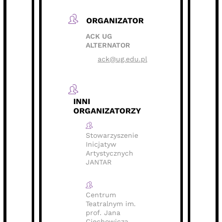
ORGANIZATOR
ACK UG
ALTERNATOR
ack@ug.edu.pl
INNI
ORGANIZATORZY
Stowarzyszenie
Inicjatyw
Artystycznych
JANTAR
Centrum
Teatralnym im.
prof. Jana
Ciechowicza