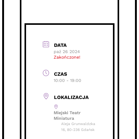
DATA
paź 26 2024
Zakończone!
CZAS
10:00 - 19:00
LOKALIZACJA
Miejski Teatr
Miniatura
Aleja Grunwaldzka
16, 80-236 Gdańsk