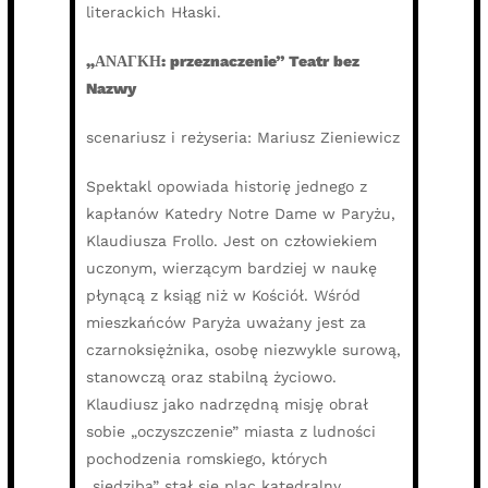
literackich Hłaski.
„ΑΝАΓΚΗ: przeznaczenie” Teatr bez
Nazwy
scenariusz i reżyseria: Mariusz Zieniewicz
Spektakl opowiada historię jednego z
kapłanów Katedry Notre Dame w Paryżu,
Klaudiusza Frollo. Jest on człowiekiem
uczonym, wierzącym bardziej w naukę
płynącą z ksiąg niż w Kościół. Wśród
mieszkańców Paryża uważany jest za
czarnoksiężnika, osobę niezwykle surową,
stanowczą oraz stabilną życiowo.
Klaudiusz jako nadrzędną misję obrał
sobie „oczyszczenie” miasta z ludności
pochodzenia romskiego, których
„siedzibą” stał się plac katedralny.