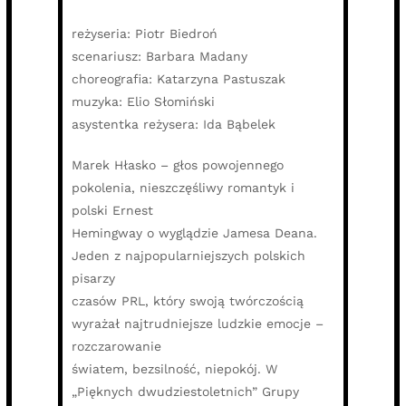
reżyseria: Piotr Biedroń
scenariusz: Barbara Madany
choreografia: Katarzyna Pastuszak
muzyka: Elio Słomiński
asystentka reżysera: Ida Bąbelek
Marek Hłasko – głos powojennego
pokolenia, nieszczęśliwy romantyk i
polski Ernest
Hemingway o wyglądzie Jamesa Deana.
Jeden z najpopularniejszych polskich
pisarzy
czasów PRL, który swoją twórczością
wyrażał najtrudniejsze ludzkie emocje –
rozczarowanie
światem, bezsilność, niepokój. W
„Pięknych dwudziestoletnich” Grupy