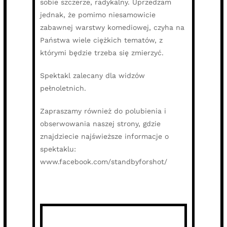
sobie szczerze, radykalny. Uprzedzam
jednak, że pomimo niesamowicie
zabawnej warstwy komediowej, czyha na
Państwa wiele ciężkich tematów, z
którymi będzie trzeba się zmierzyć.
Spektakl zalecany dla widzów
pełnoletnich.
Zapraszamy również do polubienia i
obserwowania naszej strony, gdzie
znajdziecie najświeższe informacje o
spektaklu:
www.facebook.com/standbyforshot/