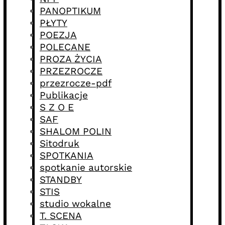
PANOPTIKUM
PŁYTY
POEZJA
POLECANE
PROZA ŻYCIA
PRZEZROCZE
przezrocze-pdf
Publikacje
S Z O E
SAF
SHALOM POLIN
Sitodruk
SPOTKANIA
spotkanie autorskie
STANDBY
STIS
studio wokalne
T. SCENA