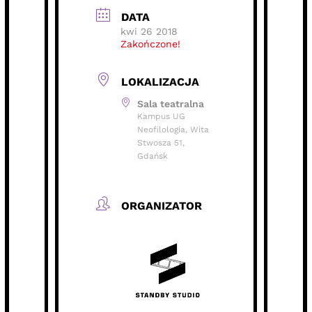
DATA
kwi 26 2018
Zakończone!
LOKALIZACJA
Sala teatralna
Kampus UG
Neofilologia, Wita
Stwosza 51,
Gdańsk
ORGANIZATOR