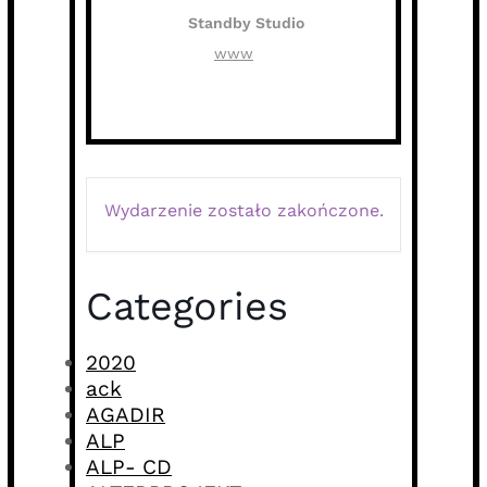
Standby Studio
www
Wydarzenie zostało zakończone.
Categories
2020
ack
AGADIR
ALP
ALP- CD