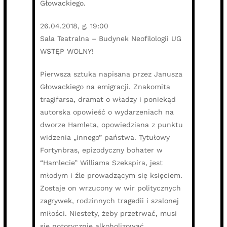
Głowackiego.
26.04.2018, g. 19:00
Sala Teatralna – Budynek Neofilologii UG
WSTĘP WOLNY!
Pierwsza sztuka napisana przez Janusza
Głowackiego na emigracji. Znakomita
tragifarsa, dramat o władzy i poniekąd
autorska opowieść o wydarzeniach na
dworze Hamleta, opowiedziana z punktu
widzenia „innego” państwa. Tytułowy
Fortynbras, epizodyczny bohater w
“Hamlecie” Williama Szekspira, jest
młodym i źle prowadzącym się księciem.
Zostaje on wrzucony w wir politycznych
zagrywek, rodzinnych tragedii i szalonej
miłości. Niestety, żeby przetrwać, musi
się notorycznie alkoholizować…