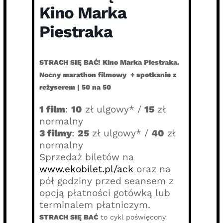
Kino Marka
Piestraka
STRACH SIĘ BAĆ! Kino Marka Piestraka.
Nocny marathon filmowy + spotkanie z
reżyserem | 50 na 50
1 film
:
10
zł ulgowy* /
15
zł
normalny
3 filmy
:
25
zł ulgowy* /
40
zł
normalny
Sprzedaż biletów na
www.ekobilet.pl/ack
oraz na
pół godziny przed seansem z
opcją płatności gotówką lub
terminalem płatniczym.
STRACH SIĘ BAĆ
to cykl poświęcony