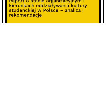
Raport o stanie organizacyjnym i
kierunkach oddziaływania kultury
studenckiej w Polsce – analiza i
rekomendacje
Alterprojekt – program wsparcia
pomysłów
Koncert z okazji 30-lecia DKF „Miłość
Blondynki”
SOCIALS