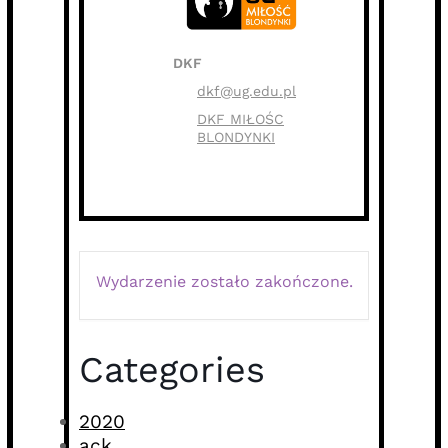
DKF
dkf@ug.edu.pl
DKF MIŁOŚC
BLONDYNKI
Wydarzenie zostało zakończone.
Categories
2020
ack