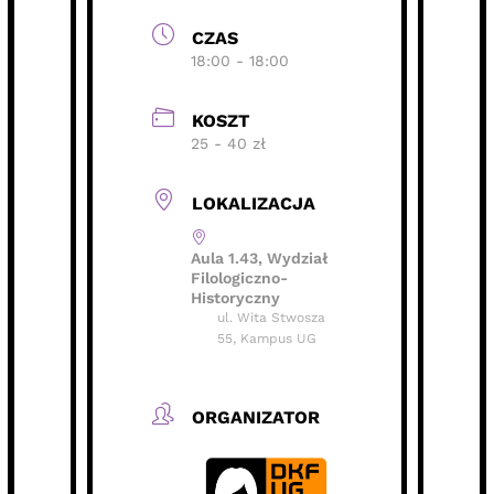
CZAS
18:00 - 18:00
KOSZT
25 - 40 zł
LOKALIZACJA
Aula 1.43, Wydział
Filologiczno-
Historyczny
ul. Wita Stwosza
55, Kampus UG
ORGANIZATOR