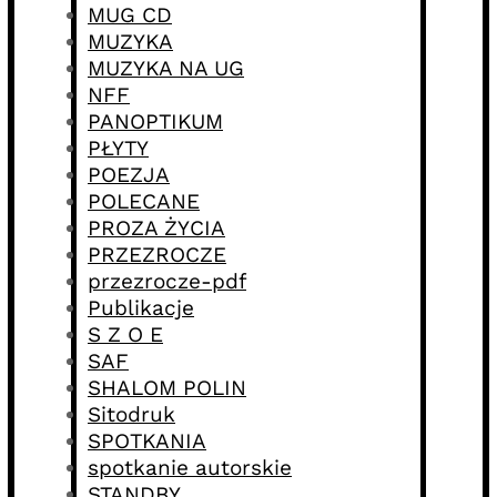
MUG CD
MUZYKA
MUZYKA NA UG
NFF
PANOPTIKUM
PŁYTY
POEZJA
POLECANE
PROZA ŻYCIA
PRZEZROCZE
przezrocze-pdf
Publikacje
S Z O E
SAF
SHALOM POLIN
Sitodruk
SPOTKANIA
spotkanie autorskie
STANDBY