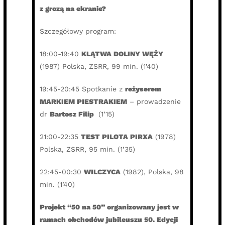
z grozą na ekranie?
Szczegółowy program:
18:00-19:40
KLĄTWA DOLINY WĘŻY
(1987) Polska, ZSRR, 99 min. (1’40)
19:45-20:45 Spotkanie z
reżyserem
MARKIEM PIESTRAKIEM
– prowadzenie
dr
Bartosz Filip
(1’15)
21:00-22:35
TEST PILOTA PIRXA
(1978)
Polska, ZSRR, 95 min. (1’35)
22:45-00:30
WILCZYCA
(1982), Polska, 98
min. (1’40)
Projekt “50 na 50” organizowany jest w
ramach obchodów jubileuszu 50. Edycji