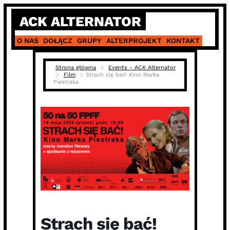
Skip
ACK ALTERNATOR
to
content
O NAS
DOŁĄCZ
GRUPY
ALTERPROJEKT
KONTAKT
Strona główna
Events - ACK Alternator
Film
Strach się bać! Kino Marka
Piestraka
Strach się bać!