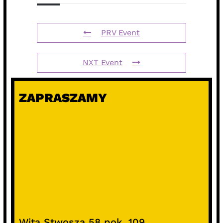
PRV Event
NXT Event
ZAPRASZAMY
Wita Stwosza 58 pok. 109