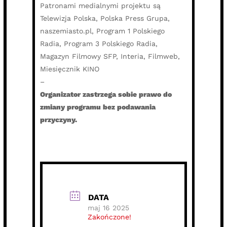
Patronami medialnymi projektu są
Telewizja Polska, Polska Press Grupa,
naszemiasto.pl, Program 1 Polskiego
Radia, Program 3 Polskiego Radia,
Magazyn Filmowy SFP, Interia, Filmweb,
Miesięcznik KINO
–
Organizator zastrzega sobie prawo do
zmiany programu bez podawania
przyczyny.
DATA
maj 16 2025
Zakończone!