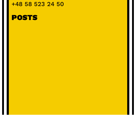
+48 58 523 24 50
POSTS
Marcin Janek o magii orkiestrowych
brzmień