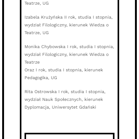
Teatrze, UG
Izabela Krużyńska II rok, studia I stopnia,
wydział Filologiczny, kierunek Wiedza o
Teatrze, UG
Monika Chybowska I rok, studia I stopnia,
wydział Filologiczny, kierunek Wiedza o
Teatrze
Oraz I rok, studia I stopnia, kierunek
Pedagogika, UG
Rita Ostrowska I rok, studia I stopnia,
wydział Nauk Społecznych, kierunek
Dyplomacja, Uniwersytet Gdański