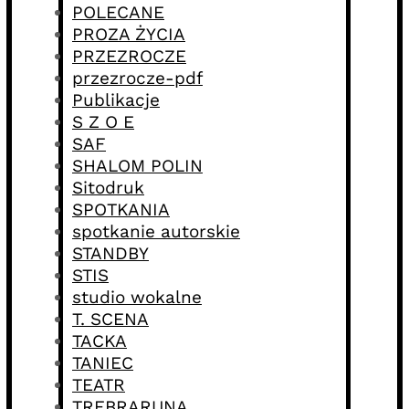
POLECANE
PROZA ŻYCIA
PRZEZROCZE
przezrocze-pdf
Publikacje
S Z O E
SAF
SHALOM POLIN
Sitodruk
SPOTKANIA
spotkanie autorskie
STANDBY
STIS
studio wokalne
T. SCENA
TACKA
TANIEC
TEATR
TREBRARUNA