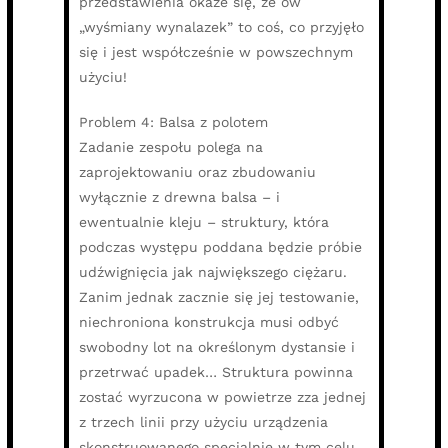
przedstawienia okaże się, że ów
„wyśmiany wynalazek” to coś, co przyjęło
się i jest współcześnie w powszechnym
użyciu!
Problem 4: Balsa z polotem
Zadanie zespołu polega na
zaprojektowaniu oraz zbudowaniu
wyłącznie z drewna balsa – i
ewentualnie kleju – struktury, która
podczas występu poddana będzie próbie
udźwignięcia jak największego ciężaru.
Zanim jednak zacznie się jej testowanie,
niechroniona konstrukcja musi odbyć
swobodny lot na określonym dystansie i
przetrwać upadek… Struktura powinna
zostać wyrzucona w powietrze zza jednej
z trzech linii przy użyciu urządzenia
skonstruowanego specjalnie w tym celu,