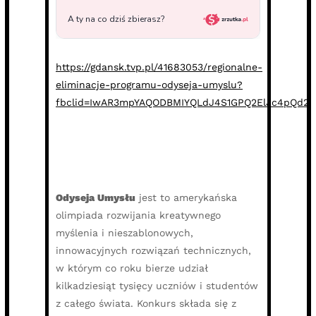
https://gdansk.tvp.pl/41683053/regionalne-
eliminacje-programu-odyseja-umyslu?
fbclid=IwAR3mpYAQODBMIYQLdJ4S1GPQ2ElJc4pQd29
Odyseja Umysłu
jest to amerykańska
olimpiada rozwijania kreatywnego
myślenia i nieszablonowych,
innowacyjnych rozwiązań technicznych,
w którym co roku bierze udział
kilkadziesiąt tysięcy uczniów i studentów
z całego świata. Konkurs składa się z