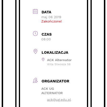
DATA
maj 06 2019
Zakończone!
CZAS
08:00
LOKALIZACJA
ACK Alternator
Wita Stwosza 58
ORGANIZATOR
ACK UG
ALTERNATOR
ack@ug.edu.pl