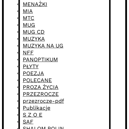
MENAŻKI
MIA
MTC
MUG
MUG CD
MUZYKA
MUZYKA NA UG
NFF
PANOPTIKUM
PŁYTY
POEZJA
POLECANE
PROZA ŻYCIA
PRZEZROCZE
przezrocze-pdf
Publikacje
S Z O E
SAF
SHALOM POLIN