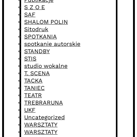
S Z O E
SAF
SHALOM POLIN
Sitodruk
SPOTKANIA
spotkanie autorskie
STANDBY
STIS
studio wokalne
T. SCENA
TACKA
TANIEC
TEATR
TREBRARUNA
UKF
Uncategorized
WARSZTATY
WARSZTATY