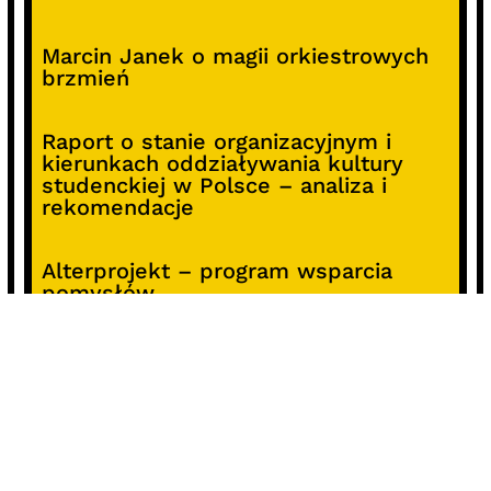
Marcin Janek o magii orkiestrowych
brzmień
Raport o stanie organizacyjnym i
kierunkach oddziaływania kultury
studenckiej w Polsce – analiza i
rekomendacje
Alterprojekt – program wsparcia
pomysłów
Koncert z okazji 30-lecia DKF „Miłość
Blondynki”
SOCIALS