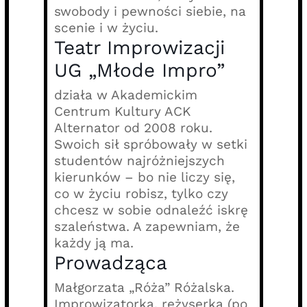
swobody i pewności siebie, na
scenie i w życiu.
Teatr Improwizacji
UG „Młode Impro”
działa w Akademickim
Centrum Kultury ACK
Alternator od 2008 roku.
Swoich sił spróbowały w setki
studentów najróżniejszych
kierunków – bo nie liczy się,
co w życiu robisz, tylko czy
chcesz w sobie odnaleźć iskrę
szaleństwa. A zapewniam, że
każdy ją ma.
Prowadząca
Małgorzata „Róża” Różalska.
Improwizatorka, reżyserka (po