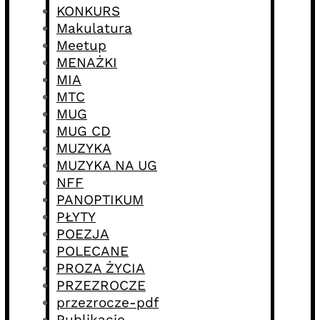
KONKURS
Makulatura
Meetup
MENAŻKI
MIA
MTC
MUG
MUG CD
MUZYKA
MUZYKA NA UG
NFF
PANOPTIKUM
PŁYTY
POEZJA
POLECANE
PROZA ŻYCIA
PRZEZROCZE
przezrocze-pdf
Publikacje