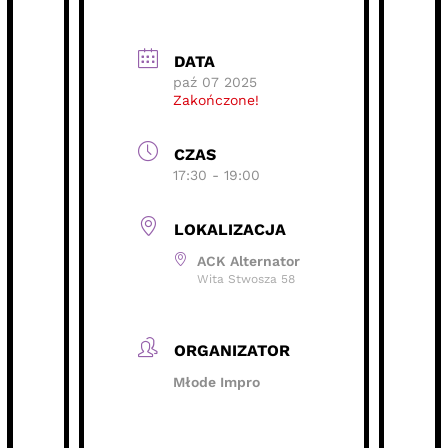
DATA
paź 07 2025
Zakończone!
CZAS
17:30 - 19:00
LOKALIZACJA
ACK Alternator
Wita Stwosza 58
ORGANIZATOR
Młode Impro