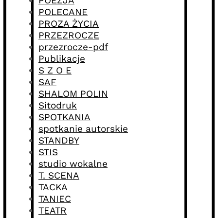
POEZJA
POLECANE
PROZA ŻYCIA
PRZEZROCZE
przezrocze-pdf
Publikacje
S Z O E
SAF
SHALOM POLIN
Sitodruk
SPOTKANIA
spotkanie autorskie
STANDBY
STIS
studio wokalne
T. SCENA
TACKA
TANIEC
TEATR