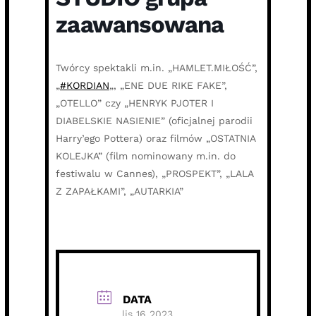
zaawansowana
Twórcy spektakli m.in. „HAMLET.MIŁOŚĆ”,
„
#KORDIAN
„, „ENE DUE RIKE FAKE”,
„OTELLO” czy „HENRYK PJOTER I
DIABELSKIE NASIENIE” (oficjalnej parodii
Harry’ego Pottera) oraz filmów „OSTATNIA
KOLEJKA” (film nominowany m.in. do
festiwalu w Cannes), „PROSPEKT”, „LALA
Z ZAPAŁKAMI”, „AUTARKIA”
DATA
lis 16 2023