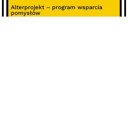
Alterprojekt – program wsparcia
pomysłów
Koncert z okazji 30-lecia DKF „Miłość
Blondynki”
SOCIALS
@facebook
@instagram
@youtube