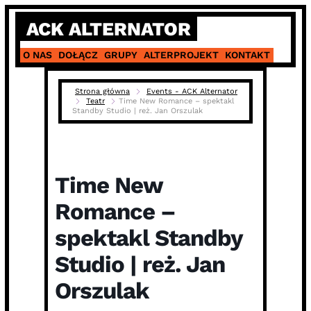
Skip
ACK ALTERNATOR
to
content
O NAS
DOŁĄCZ
GRUPY
ALTERPROJEKT
KONTAKT
Strona główna
Events - ACK Alternator
Teatr
Time New Romance – spektakl
Standby Studio | reż. Jan Orszulak
Time New
Romance –
spektakl Standby
Studio | reż. Jan
Orszulak