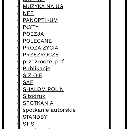
MUZYKA NA UG
NFF
PANOPTIKUM
PŁYTY
POEZJA
POLECANE
PROZA ŻYCIA
PRZEZROCZE
przezrocze-pdf
Publikacje
S Z O E
SAF
SHALOM POLIN
Sitodruk
SPOTKANIA
spotkanie autorskie
STANDBY
STIS