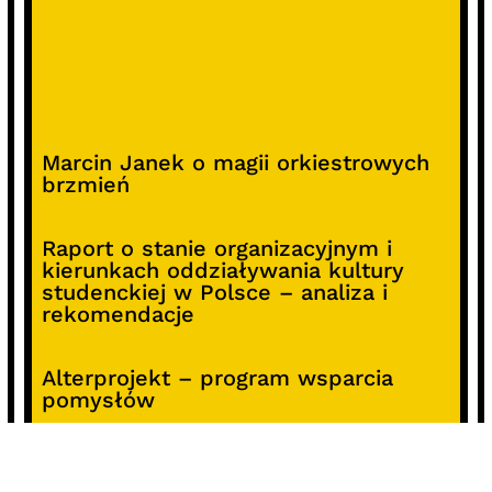
Marcin Janek o magii orkiestrowych
brzmień
Raport o stanie organizacyjnym i
kierunkach oddziaływania kultury
studenckiej w Polsce – analiza i
rekomendacje
Alterprojekt – program wsparcia
pomysłów
Koncert z okazji 30-lecia DKF „Miłość
Blondynki”