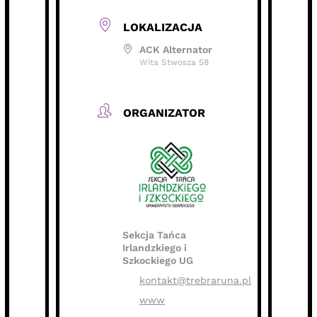
LOKALIZACJA
ACK Alternator
Wita Stwosza 58
ORGANIZATOR
Sekcja Tańca
Irlandzkiego i
Szkockiego UG
kontakt@trebraruna.pl
www