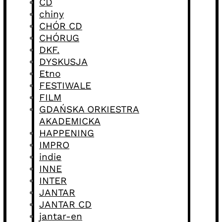
CD
chiny
CHÓR CD
CHÓRUG
DKF.
DYSKUSJA
Etno
FESTIWALE
FILM
GDAŃSKA ORKIESTRA
AKADEMICKA
HAPPENING
IMPRO
indie
INNE
INTER
JANTAR
JANTAR CD
jantar-en