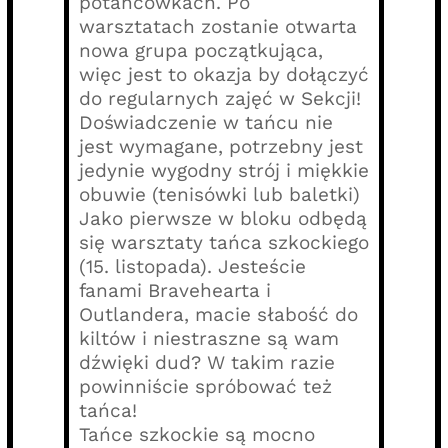
potańcówkach. Po
warsztatach zostanie otwarta
nowa grupa początkująca,
więc jest to okazja by dołączyć
do regularnych zajęć w Sekcji!
Doświadczenie w tańcu nie
jest wymagane, potrzebny jest
jedynie wygodny strój i miękkie
obuwie (tenisówki lub baletki)
Jako pierwsze w bloku odbędą
się warsztaty tańca szkockiego
(15. listopada). Jesteście
fanami Bravehearta i
Outlandera, macie słabość do
kiltów i niestraszne są wam
dźwięki dud? W takim razie
powinniście spróbować też
tańca!
Tańce szkockie są mocno