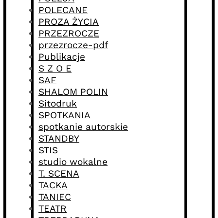
POLECANE
PROZA ŻYCIA
PRZEZROCZE
przezrocze-pdf
Publikacje
S Z O E
SAF
SHALOM POLIN
Sitodruk
SPOTKANIA
spotkanie autorskie
STANDBY
STIS
studio wokalne
T. SCENA
TACKA
TANIEC
TEATR