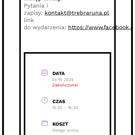
Pytania i
zapisy:
kontakt@trebraruna.pl
link
do
wydarzenia
:
https://www.facebook.
DATA
lis 15 2025
Zakończone!
CZAS
15:30 - 18:30
KOSZT
Wstęp wolny