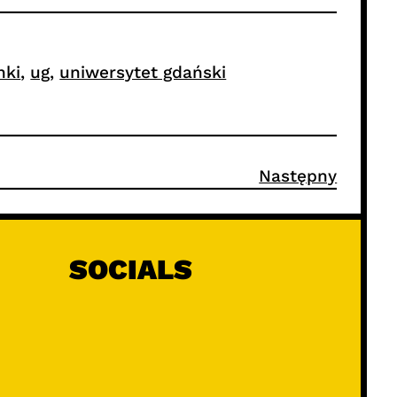
nki
, 
ug
, 
uniwersytet gdański
Następny
SOCIALS