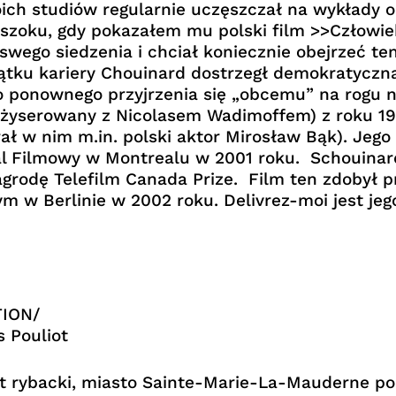
ich studiów regularnie uczęszczał na wykłady o
 szoku, gdy pokazałem mu polski film >>Człowi
wego siedzenia i chciał koniecznie obejrzeć ten 
oczątku kariery Chouinard dostrzegł demokratyczn
ponownego przyjrzenia się „obcemu” na rogu nas
żyserowany z Nicolasem Wadimoffem) z roku 19
ał w nim m.in. polski aktor Mirosław Bąk). Jego 
l Filmowy w Montrealu w 2001 roku. Schouinard
grodę Telefilm Canada Prize. Film ten zdobył 
 w Berlinie w 2002 roku. Delivrez-moi jest je
TION/
s Pouliot
rt rybacki, miasto Sainte-Marie-La-Mauderne po