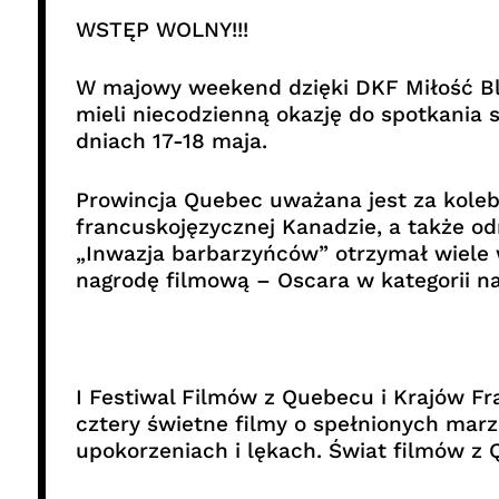
WSTĘP WOLNY!!!
W majowy weekend dzięki DKF Miłość Blo
mieli niecodzienną okazję do spotkania
dniach 17-18 maja.
Prowincja Quebec uważana jest za koleb
francuskojęzycznej Kanadzie, a także od
„Inwazja barbarzyńców” otrzymał wiele 
nagrodę filmową – Oscara w kategorii na
I Festiwal Filmów z Quebecu i Krajów Fr
cztery świetne filmy o spełnionych marz
upokorzeniach i lękach. Świat filmów z Q