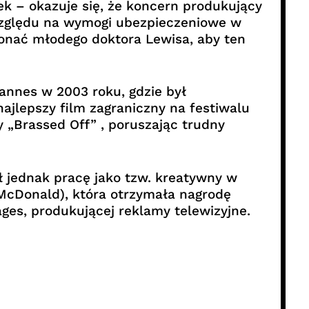
ek – okazuje się, że koncern produkujący
 względu na wymogi ubezpieczeniowe w
onać młodego doktora Lewisa, aby ten
annes w 2003 roku, gdzie był
ajlepszy film zagraniczny na festiwalu
 „Brassed Off” , poruszając trudny
ł jednak pracę jako tzw. kreatywny w
i McDonald), która otrzymała nagrodę
ages, produkującej reklamy telewizyjne.