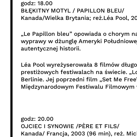
godz: 18.00
BŁĘKITNY MOTYL / PAPILLON BLEU/
Kanada/Wielka Brytania; reż.Léa Pool, 2
„Le Papillon bleu” opowiada o chorym 
wyprawy w dżunglę Ameryki Południowej w
autentycznej historii.
Léa Pool wyreżyserowała 8 filmów długo
prestiżowych festiwalach na świecie. „L
Berlinie. Jej poprzedni film „Set Me Fr
Międzynarodowym Festiwalu Filmowym w
godz: 20.00
OJCIEC I SYNOWIE /PÈRE ET FILS/
Kanada/ Francja, 2003 (96 min), reż. Mi