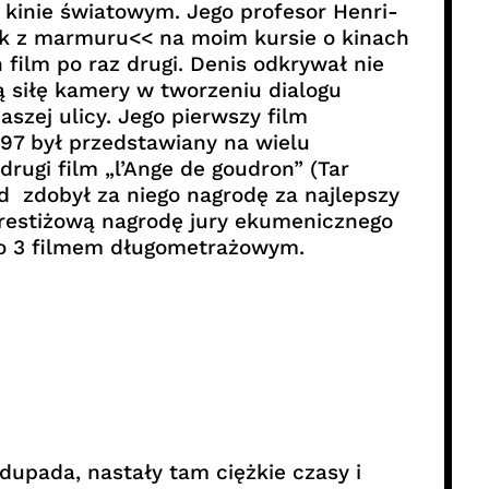
 kinie światowym. Jego profesor Henri-
ek z marmuru<< na moim kursie o kinach
film po raz drugi. Denis odkrywał nie
ą siłę kamery w tworzeniu dialogu
zej ulicy. Jego pierwszy film
97 był przedstawiany na wielu
drugi film „l’Ange de goudron” (Tar
 zdobył za niego nagrodę za najlepszy
prestiżową nagrodę jury ekumenicznego
go 3 filmem długometrażowym.
dupada, nastały tam ciężkie czasy i