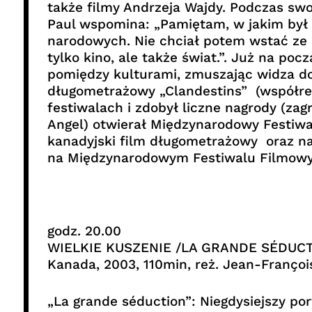
także filmy Andrzeja Wajdy. Podczas swo
Paul wspomina: „Pamiętam, w jakim był
narodowych. Nie chciał potem wstać ze s
tylko kino, ale także świat.”. Już na p
pomiędzy kulturami, zmuszając widza do 
długometrażowy „Clandestins” (współre
festiwalach i zdobył liczne nagrody (zagr
Angel) otwierał Międzynarodowy Festiwa
kanadyjski film długometrażowy oraz na
na Międzynarodowym Festiwalu Filmowym
godz. 20.00
WIELKIE KUSZENIE /LA GRANDE SÉDUC
Kanada, 2003, 110min, reż. Jean-Françoi
„La grande séduction”: Niegdysiejszy po