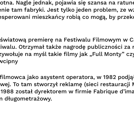
tna. Nagle jednak, pojawia się szansa na ratun
nie tam fabryki. Jest tylko jeden problem, ze
esperowani mieszkańcy robią co mogą, by przek
 światową premierę na Festiwalu Filmowym w C
walu. Otrzymał także nagrodę publiczności za n
wołuje na myśl takie filmy jak „Full Monty” czy
wcipny
 filmowca jako asystent operatora, w 1982 podją
owej. To tam stworzył reklamę (sieci restauracj
W 1988 został dyrektorem w firmie Fabrique d’im
lm długometrażowy.