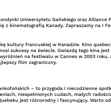
ndynki Uniwersytetu Gańskiego oraz Alliance F
 się z kinematografią Kanady. Zapraszamy na I 
kę kultury francuskiej w Kanadzie. Kino quebe
nosi sukcesy na świecie. Gwiazdą tego kina jes
wyróżnień na festiwalu w Cannes w 2003 roku, 
jlepszy film zagraniczny.
ankofońskich – to przygoda i niecodzienne spot
eniach, niespełnionych cudach, małych radościac
uebeku jest różnorodny i fascynujący. Warto odk