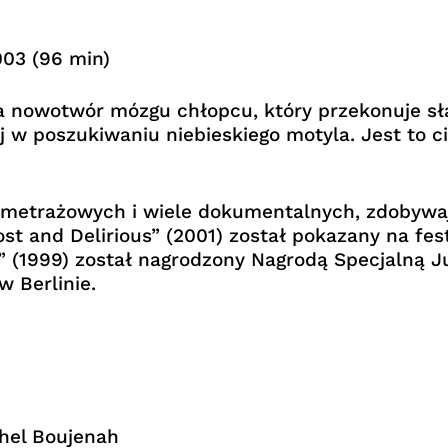
003 (96 min)
na nowotwór mózgu chłopcu, który przekonuje s
 poszukiwaniu niebieskiego motyla. Jest to ci
metrażowych i wiele dokumentalnych, zdobywają
ost and Delirious” (2001) został pokazany na f
ee” (1999) został nagrodzony Nagrodą Specjalną
 Berlinie.
chel Boujenah