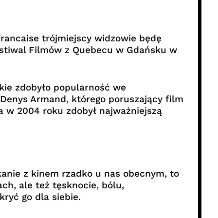
rancaise trójmiejscy widzowie będę
Festiwal Filmów z Quebecu w Gdańsku w
ckie zdobyło popularność we
t Denys Armand, którego poruszający film
a w 2004 roku zdobył najważniejszą
kanie z kinem rzadko u nas obecnym, to
h, ale też tęsknocie, bólu,
ryć go dla siebie.