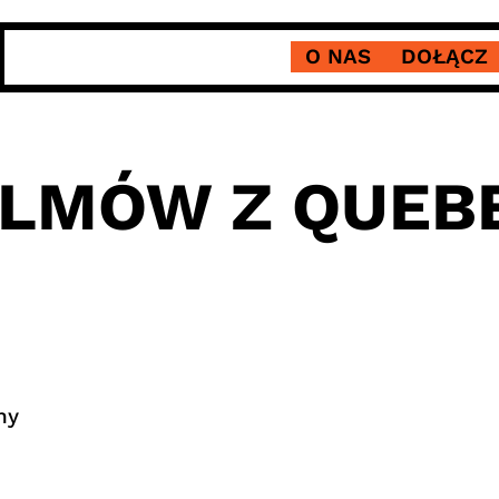
O NAS
DOŁĄCZ
ILMÓW Z QUEB
ny