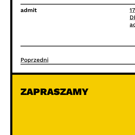
admit
1
D
a
Poprzedni
ZAPRASZAMY