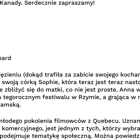
Kanady. Serdecznie zapraszamy!
nard
ięzieniu (dokąd trafiła za zabicie swojego koc
woją córką Sophie, która teraz jest teraz nasto
 zbliżyć się do matki, co nie jest proste. Anna 
na tegorocznym festiwalu w Rzymie, a grająca w 
damską.
młodego pokolenia filmowców z Quebecu. Uznany 
komercyjnego, jest jednym z tych, którzy wybra
 podejmuje tematykę społeczną. Można powiedzi