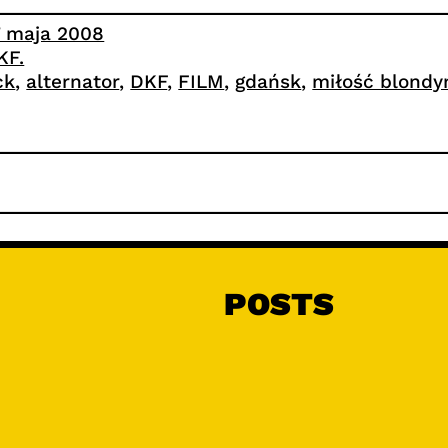
7 maja 2008
KF.
ck
, 
alternator
, 
DKF
, 
FILM
, 
gdańsk
, 
miłość blondy
POSTS