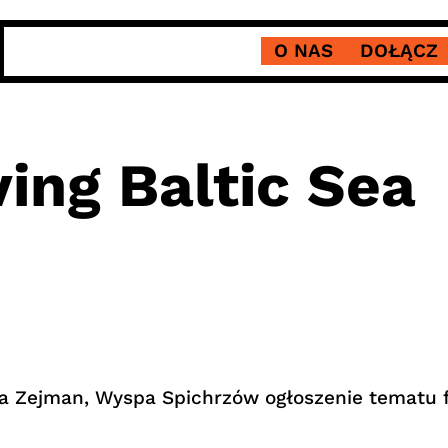
O NAS
DOŁĄCZ
ing Baltic Sea
rza Zejman, Wyspa Spichrzów ogłoszenie tematu 