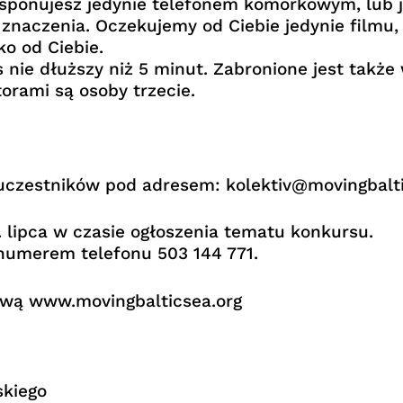
 dysponujesz jedynie telefonem komórkowym, lu
 znaczenia. Oczekujemy od Ciebie jedynie filmu
ko od Ciebie.
 nie dłuższy niż 5 minut. Zabronione jest takż
orami są osoby trzecie.
 uczestników pod adresem: kolektiv@movingbalti
. lipca w czasie ogłoszenia tematu konkursu.
numerem telefonu 503 144 771.
ową www.movingbalticsea.org
skiego