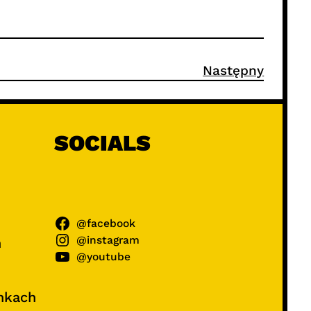
Następny
SOCIALS
@facebook
@instagram
ń
@youtube
unkach