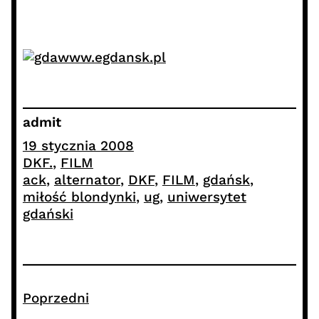
www.egdansk.pl
admit
19 stycznia 2008
DKF.
, 
FILM
ack
, 
alternator
, 
DKF
, 
FILM
, 
gdańsk
, 
miłość blondynki
, 
ug
, 
uniwersytet
gdański
Poprzedni