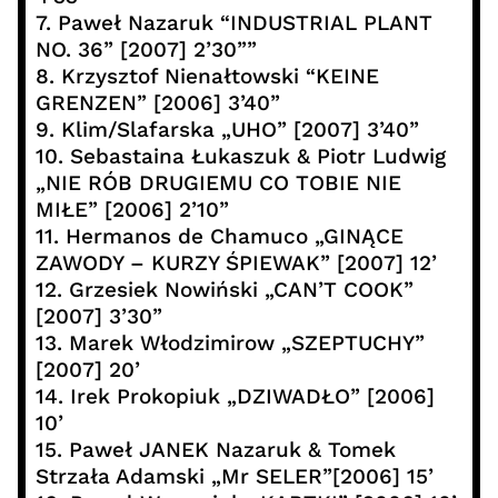
7. Paweł Nazaruk “INDUSTRIAL PLANT
NO. 36” [2007] 2’30””
8. Krzysztof Nienałtowski “KEINE
GRENZEN” [2006] 3’40”
9. Klim/Slafarska „UHO” [2007] 3’40”
10. Sebastaina Łukaszuk & Piotr Ludwig
„NIE RÓB DRUGIEMU CO TOBIE NIE
MIŁE” [2006] 2’10”
11. Hermanos de Chamuco „GINĄCE
ZAWODY – KURZY ŚPIEWAK” [2007] 12’
12. Grzesiek Nowiński „CAN’T COOK”
[2007] 3’30”
13. Marek Włodzimirow „SZEPTUCHY”
[2007] 20’
14. Irek Prokopiuk „DZIWADŁO” [2006]
10’
15. Paweł JANEK Nazaruk & Tomek
Strzała Adamski „Mr SELER”[2006] 15’