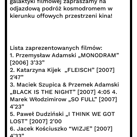
galaktyki filmowej zapraszamy na
odjazdową podróż kosmodromem w
kierunku offowych przestrzeni kina!
Lista zaprezentowanych filmów:
1. Przemysław Adamski „MONODRAM”
[2006] 3’33”
2. Katarzyna Kijek „FLEISCH” [2007]
2’47”
3. Maciek Szupica & Przemek Adamski
„BLACK IS THE NIGHT” [2007] 4:05 4.
Marek Włodzimirow „SO FULL” [2007]
4’23”
5. Paweł Dudziński „I THINK WE GOT
LOST” [2007] 2’00
6. Jacek Kościuszko “WIZJE” [2007]
4’33”