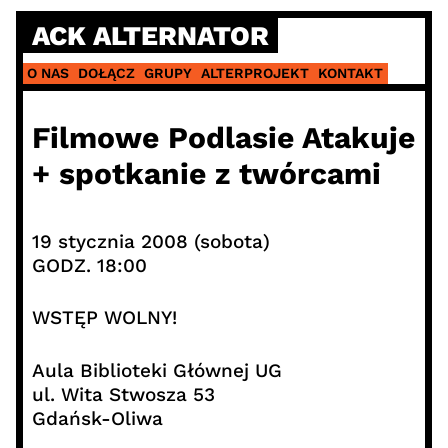
Skip
ACK ALTERNATOR
to
content
O NAS
DOŁĄCZ
GRUPY
ALTERPROJEKT
KONTAKT
Filmowe Podlasie Atakuje
+ spotkanie z twórcami
19 stycznia 2008 (sobota)
GODZ. 18:00
WSTĘP WOLNY!
Aula Biblioteki Głównej UG
ul. Wita Stwosza 53
Gdańsk-Oliwa