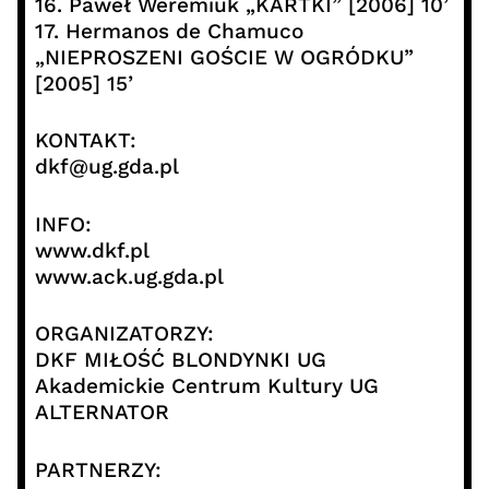
16. Paweł Weremiuk „KARTKI” [2006] 10’
17. Hermanos de Chamuco
„NIEPROSZENI GOŚCIE W OGRÓDKU”
[2005] 15’
KONTAKT:
dkf@ug.gda.pl
INFO:
www.dkf.pl
www.ack.ug.gda.pl
ORGANIZATORZY:
DKF MIŁOŚĆ BLONDYNKI UG
Akademickie Centrum Kultury UG
ALTERNATOR
PARTNERZY: