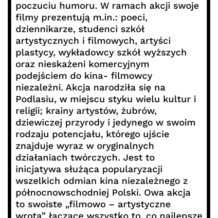
poczuciu humoru. W ramach akcji swoje
filmy prezentują m.in.: poeci,
dziennikarze, studenci szkół
artystycznych i filmowych, artyści
plastycy, wykładowcy szkół wyższych
oraz nieskażeni komercyjnym
podejściem do kina- filmowcy
niezależni. Akcja narodziła się na
Podlasiu, w miejscu styku wielu kultur i
religii; krainy artystów, żubrów,
dziewiczej przyrody i jedynego w swoim
rodzaju potencjału, którego ujście
znajduje wyraz w oryginalnych
działaniach twórczych. Jest to
inicjatywa służąca popularyzacji
wszelkich odmian kina niezależnego z
północnowschodniej Polski. Owa akcja
to swoiste „filmowo – artystyczne
wrota” łączące wszystko to, co najlepsze